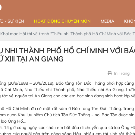
C - SỰ KIỆN
HOẠT ĐỘNG CHUYÊN MÔN
MEDIA
KHÔN
Khai mạc Hội thi vẽ tranh "Thiếu nhi Thành phố Hồ Chí Minh với Bác Tô
ẾU NHI THÀNH PHỐ HỒ CHÍ MINH VỚI BÁ
 XIII TẠI AN GIANG
In Trang
 (20/8/1888 – 20/8/2018), Bảo tàng Tôn Đức Thắng phối hợp cùng
 Chí Minh, Nhà Thiếu nhi Thành phố, Nhà Thiếu nhi An Giang, trườ
 tác về nguồn tại An Giang cho các em học sinh đang sinh hoạt lớp vẽ
phố Hồ Chí Minh đã có mặt rất sớm ở Bảo tàng Tôn Đức Thắng. Trong
 quan Khu lưu niệm Chủ tịch Tôn Đức Thắng - nơi Bác Tôn được sinh 
lao Ông Hổ...
, 14 giờ cùng ngày, các cháu em bắt đầu di chuyển qua cù lao Ông Hổ
hường của người dân trên dòng sông Hậu, nhiều em thí sinh rất thích