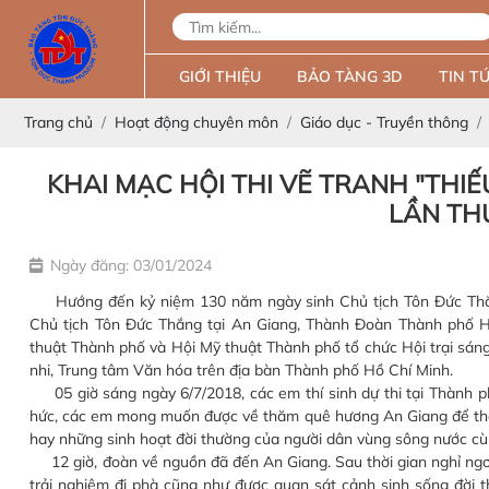
GIỚI THIỆU
BẢO TÀNG 3D
TIN TỨ
Trang chủ
Hoạt động chuyên môn
Giáo dục - Truyền thông
KHAI MẠC HỘI THI VẼ TRANH "THI
LẦN THỨ
Ngày đăng: 03/01/2024
Hướng đến kỷ niệm 130 năm ngày sinh Chủ tịch Tôn Đức Thắng
Chủ tịch Tôn Đức Thắng tại An Giang, Thành Đoàn Thành phố Hồ
thuật Thành phố và Hội Mỹ thuật Thành phố tổ chức Hội trại sáng
nhi, Trung tâm Văn hóa trên địa bàn Thành phố Hồ Chí Minh.
05 giờ sáng ngày 6/7/2018, các em thí sinh dự thi tại Thành 
hức, các em mong muốn được về thăm quê hương An Giang để tham
hay những sinh hoạt đời thường của người dân vùng sông nước cù 
12 giờ, đoàn về nguồn đã đến An Giang. Sau thời gian nghỉ ngơi
trải nghiệm đi phà cũng như được quan sát cảnh sinh sống đời t