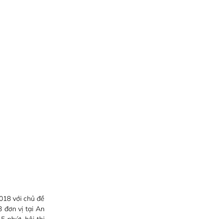
018 với chủ đề
 đơn vị tại An
 phút, hội thi