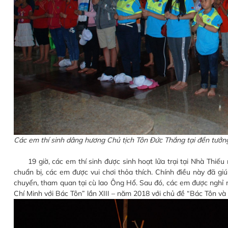
Các em thí sinh dâng hương Chủ tịch Tôn Đức Thắng tại đền tưởn
19 giờ, các em thí sinh được sinh hoạt lửa trại tại Nhà Thiếu 
chuẩn bị, các em được vui chơi thỏa thích. Chính điều này đã 
chuyển, tham quan tại cù lao Ông Hổ. Sau đó, các em được nghỉ n
Chí Minh với Bác Tôn” lần XIII – năm 2018 với chủ đề “Bác Tôn v