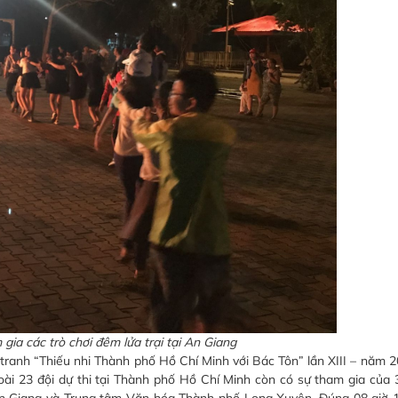
gia các trò chơi đêm lửa trại tại An Giang
tranh “Thiếu nhi Thành phố Hồ Chí Minh với Bác Tôn” lần XIII – năm 2
i 23 đội dự thi tại Thành phố Hồ Chí Minh còn có sự tham gia của 3
An Giang và Trung tâm Văn hóa Thành phố Long Xuyên. Đúng 08 giờ 15