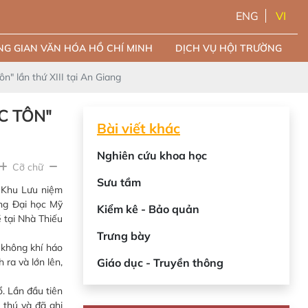
ENG
VI
G GIAN VĂN HÓA HỒ CHÍ MINH
DỊCH VỤ HỘI TRƯỜNG
n" lần thứ XIII tại An Giang
C TÔN"
Bài viết khác
Nghiên cứu khoa học
Cỡ chữ
Sưu tầm
 Khu Lưu niệm
ng Đại học Mỹ
Kiểm kê - Bảo quản
 tại Nhà Thiếu
Trưng bày
 không khí háo
ra và lớn lên,
Giáo dục - Truyền thông
. Lần đầu tiên
 thú và đã ghi