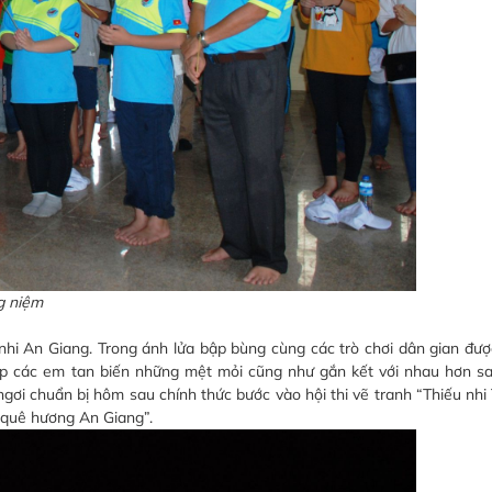
g niệm
nhi An Giang. Trong ánh lửa bập bùng cùng các trò chơi dân gian đư
giúp các em tan biến những mệt mỏi cũng như gắn kết với nhau hơn s
gơi chuẩn bị hôm sau chính thức bước vào hội thi vẽ tranh “Thiếu nh
à quê hương An Giang”.