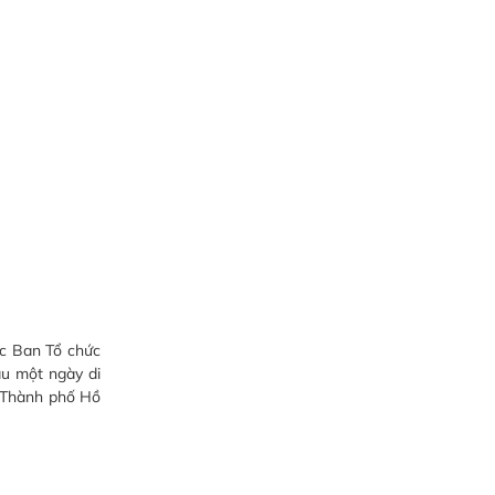
ợc Ban Tổ chức
au một ngày di
i Thành phố Hồ