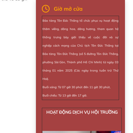
Giờ mở cửa
Bảo tàng Tôn Đức Thắng tổ chức phục vụ hoạt động
thăm viếng, dâng hoa, dâng hương, tham quan hệ
thống trưng bày giới thiệu về cuộc đời và sự
nghiệp cách mạng của Chủ tịch Tôn Đức Thắng tại
Bảo tàng Tôn Đức Thắng (số 5 đường Tôn Đức Thắng,
phường Sài Gòn, Thành phố Hồ Chí Minh) từ ngày 03
tháng 01 năm 2025 (Các ngày trong tuần trừ Thứ
Hai).
Buổi sáng: Từ 07 giờ 30 phút đến 11 giờ 30 phút,
Buổi chiều: Từ 13 giờ đến 17 giờ.
HOẠT ĐỘNG DỊCH VỤ HỘI TRƯỜNG