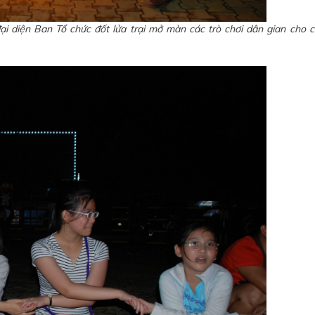
 diện Ban Tổ chức đốt lửa trại mở màn các trò chơi dân gian cho c