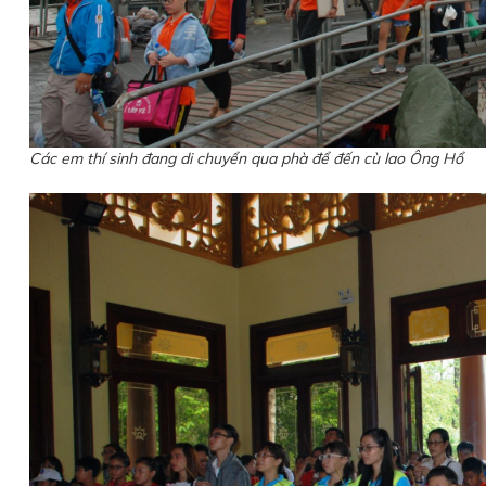
Các em thí sinh đang di chuyển qua phà để đến cù lao Ông Hổ