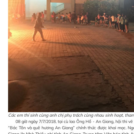
Các em thí sinh cùng anh chị phụ trách cùng nhau sinh hoạt, tham 
08 giờ ngày 7/7/2018, tại cù lao Ông Hổ - An Giang, hội thi vẽ 
“Bác Tôn và quê hương An Giang” chính thức được khai mạc. Ngoà
Giang là: Nhà Thiếu nhi tỉnh An Giang, Trung tâm Văn hóa tỉnh 