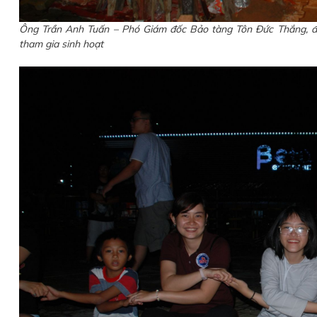
Ông Trần Anh Tuấn – Phó Giám đốc Bảo tàng Tôn Đức Thắng, đại
tham gia sinh hoạt