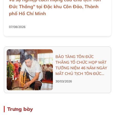
Đức Thắng" tại Đặc khu Côn Đảo, Thành
phố Hồ Chí Minh
07/08/2026
BẢO TÀNG TÔN ĐỨC
THẮNG TỔ CHỨC HỌP MẶT
TƯỞNG NIỆM 46 NĂM NGÀY
MẤT CHỦ TỊCH TÔN ĐỨC
THẮNG (30/3/1980 -
30/03/2026
30/3/2026)
Trưng bày