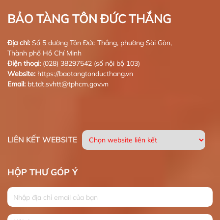
BẢO TÀNG TÔN ĐỨC THẮNG
Địa chỉ:
Số 5 đường Tôn Đức Thắng, phường Sài Gòn,
Thành phố Hồ Chí Minh
Điện thoại:
(028) 38297542 (số nội bộ 103)
Website:
https://baotangtonducthang.vn
Email:
bt.tdt.svhtt@tphcm.gov.vn
LIÊN KẾT WEBSITE
HỘP THƯ GÓP Ý