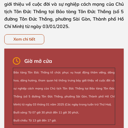
giới thiệu về cuộc đời và sự nghiệp cách mạng của Chủ
tịch Tôn Đức Thắng tại Bảo tàng Tôn Đức Thắng (số 5
đường Tôn Đức Thắng, phường Sài Gòn, Thành phố Hồ
Chí Minh) từ ngày 03/01/2025.
Xem chi tiết
Giờ mở cửa
Bảo tàng Tôn Đức Thắng tổ chức phục vụ hoạt động thăm viếng, dâng
hoa, dâng hương, tham quan hệ thống trưng bày giới thiệu về cuộc đời và
sự nghiệp cách mạng của Chủ tịch Tôn Đức Thắng tại Bảo tàng Tôn Đức
Thắng (số 5 đường Tôn Đức Thắng, phường Sài Gòn, Thành phố Hồ Chí
Minh) từ ngày 03 tháng 01 năm 2025 (Các ngày trong tuần trừ Thứ Hai).
Buổi sáng: Từ 07 giờ 30 phút đến 11 giờ 30 phút,
Buổi chiều: Từ 13 giờ đến 17 giờ.