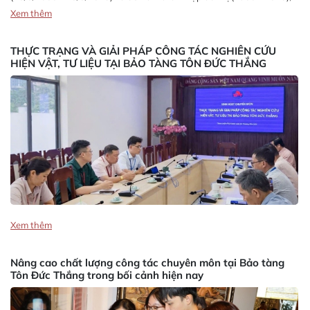
sáng ngày 15 tháng 8 năm 2023, Bảo tàng Tôn Đức Thắng phối hợp
Xem thêm
với Trường Đại học Văn hóa Thành phố Hồ Chí Minh tổ chức hội
thảo...
THỰC TRẠNG VÀ GIẢI PHÁP CÔNG TÁC NGHIÊN CỨU
HIỆN VẬT, TƯ LIỆU TẠI BẢO TÀNG TÔN ĐỨC THẮNG
Xem thêm
Nâng cao chất lượng công tác chuyên môn tại Bảo tàng
Tôn Đức Thắng trong bối cảnh hiện nay