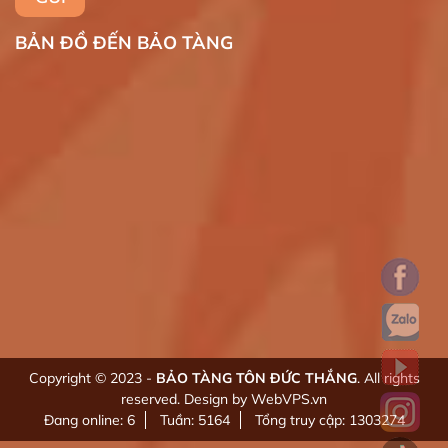
BẢN ĐỒ ĐẾN BẢO TÀNG
Copyright © 2023 -
BẢO TÀNG TÔN ĐỨC THẮNG
. All rights
reserved.
Design by WebVPS.vn
Đang online: 6
Tuần: 5164
Tổng truy cập: 1303274