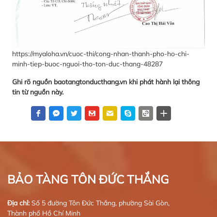
https://myaloha.vn/cuoc-thi/cong-nhan-thanh-pho-ho-chi-
minh-tiep-buoc-nguoi-tho-ton-duc-thang-48287
Ghi rõ nguồn baotangtonducthang.vn khi phát hành lại thông
tin từ nguồn này.
BẢO TÀNG TÔN ĐỨC THẮNG
Địa chỉ:
Số 5 đường Tôn Đức Thắng, phường Sài Gòn,
Thành phố Hồ Chí Minh