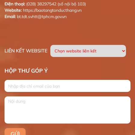
Điện thoại:
(028) 38297542 (số nội bộ 103)
Website:
https://baotangtonducthang.vn
Email:
bt.tdt.svhtt@tphcm.gov.vn
LIÊN KẾT WEBSITE
HỘP THƯ GÓP Ý