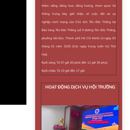
thăm viếng, dâng hoa, dâng hương, tham quan hệ
thống trưng bày giới thiệu về cuộc đời và sự
nghiệp cách mạng của Chủ tịch Tôn Đức Thắng tại
Bảo tàng Tôn Đức Thắng (số 5 đường Tôn Đức Thắng,
phường Sài Gòn, Thành phố Hồ Chí Minh) từ ngày 03
tháng 01 năm 2025 (Các ngày trong tuần trừ Thứ
Hai).
Buổi sáng: Từ 07 giờ 30 phút đến 11 giờ 30 phút,
Buổi chiều: Từ 13 giờ đến 17 giờ.
HOẠT ĐỘNG DỊCH VỤ HỘI TRƯỜNG