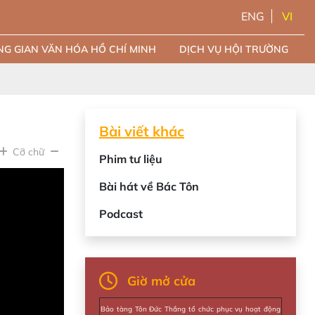
ENG
VI
G GIAN VĂN HÓA HỒ CHÍ MINH
DỊCH VỤ HỘI TRƯỜNG
Bài viết khác
Cỡ chữ
Phim tư liệu
Bài hát về Bác Tôn
Podcast
Giờ mở cửa
Bảo tàng Tôn Đức Thắng tổ chức phục vụ hoạt động