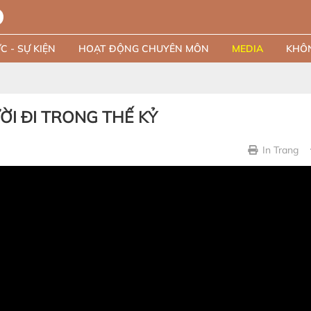
C - SỰ KIỆN
HOẠT ĐỘNG CHUYÊN MÔN
MEDIA
KHÔN
I ĐI TRONG THẾ KỶ
In Trang