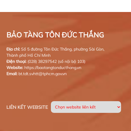
BẢO TÀNG TÔN ĐỨC THẮNG
Địa chỉ:
Số 5 đường Tôn Đức Thắng, phường Sài Gòn,
Thành phố Hồ Chí Minh
Điện thoại:
(028) 38297542 (số nội bộ 103)
Website:
https://baotangtonducthang.vn
Email:
bt.tdt.svhtt@tphcm.gov.vn
LIÊN KẾT WEBSITE