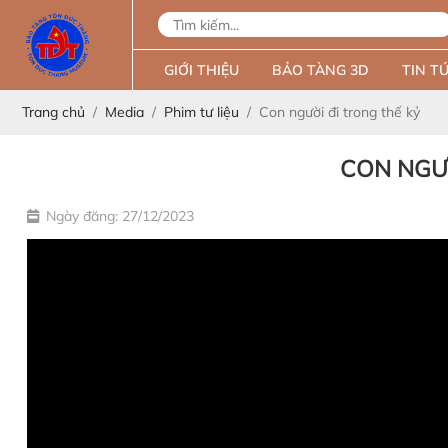
GIỚI THIỆU
BẢO TÀNG 3D
TIN TỨ
Trang chủ
Media
Phim tư liệu
Con người đi trong thế kỷ
CON NGƯỜ
Ngày đăng: 27/12/2023