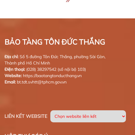
BẢO TÀNG TÔN ĐỨC THẮNG
Địa chỉ:
Số 5 đường Tôn Đức Thắng, phường Sài Gòn,
Thành phố Hồ Chí Minh
Điện thoại:
(028) 38297542 (số nội bộ 103)
Website:
https://baotangtonducthang.vn
Email:
bt.tdt.svhtt@tphcm.gov.vn
LIÊN KẾT WEBSITE