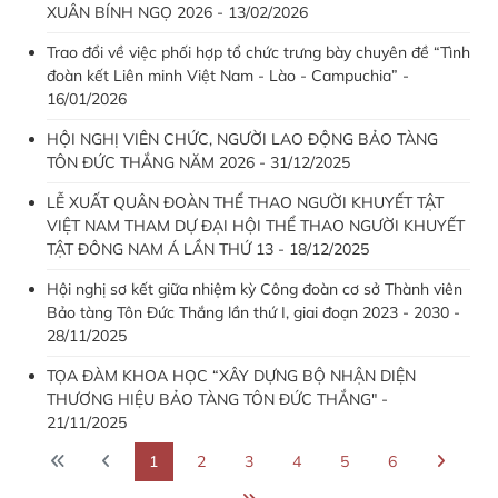
XUÂN BÍNH NGỌ 2026 - 13/02/2026
Trao đổi về việc phối hợp tổ chức trưng bày chuyên đề “Tình
đoàn kết Liên minh Việt Nam - Lào - Campuchia” -
16/01/2026
HỘI NGHỊ VIÊN CHỨC, NGƯỜI LAO ĐỘNG BẢO TÀNG
TÔN ĐỨC THẮNG NĂM 2026 - 31/12/2025
LỄ XUẤT QUÂN ĐOÀN THỂ THAO NGƯỜI KHUYẾT TẬT
VIỆT NAM THAM DỰ ĐẠI HỘI THỂ THAO NGƯỜI KHUYẾT
TẬT ĐÔNG NAM Á LẦN THỨ 13 - 18/12/2025
Hội nghị sơ kết giữa nhiệm kỳ Công đoàn cơ sở Thành viên
Bảo tàng Tôn Đức Thắng lần thứ I, giai đoạn 2023 - 2030 -
28/11/2025
TỌA ĐÀM KHOA HỌC “XÂY DỰNG BỘ NHẬN DIỆN
THƯƠNG HIỆU BẢO TÀNG TÔN ĐỨC THẮNG" -
21/11/2025
1
2
3
4
5
6