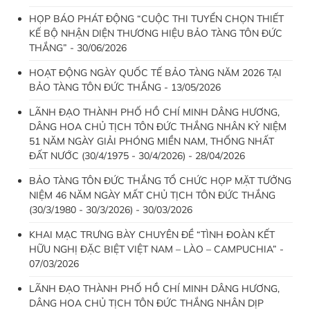
HỌP BÁO PHÁT ĐỘNG “CUỘC THI TUYỂN CHỌN THIẾT
KẾ BỘ NHẬN DIỆN THƯƠNG HIỆU BẢO TÀNG TÔN ĐỨC
THẮNG” - 30/06/2026
HOẠT ĐỘNG NGÀY QUỐC TẾ BẢO TÀNG NĂM 2026 TẠI
BẢO TÀNG TÔN ĐỨC THẮNG - 13/05/2026
LÃNH ĐẠO THÀNH PHỐ HỒ CHÍ MINH DÂNG HƯƠNG,
DÂNG HOA CHỦ TỊCH TÔN ĐỨC THẮNG NHÂN KỶ NIỆM
51 NĂM NGÀY GIẢI PHÓNG MIỀN NAM, THỐNG NHẤT
ĐẤT NƯỚC (30/4/1975 - 30/4/2026) - 28/04/2026
BẢO TÀNG TÔN ĐỨC THẮNG TỔ CHỨC HỌP MẶT TƯỞNG
NIỆM 46 NĂM NGÀY MẤT CHỦ TỊCH TÔN ĐỨC THẮNG
(30/3/1980 - 30/3/2026) - 30/03/2026
KHAI MẠC TRƯNG BÀY CHUYÊN ĐỀ “TÌNH ĐOÀN KẾT
HỮU NGHỊ ĐẶC BIỆT VIỆT NAM – LÀO – CAMPUCHIA” -
07/03/2026
LÃNH ĐẠO THÀNH PHỐ HỒ CHÍ MINH DÂNG HƯƠNG,
DÂNG HOA CHỦ TỊCH TÔN ĐỨC THẮNG NHÂN DỊP