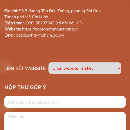
Địa chỉ:
Số 5 đường Tôn Đức Thắng, phường Sài Gòn,
Thành phố Hồ Chí Minh
Điện thoại:
(028) 38297542 (số nội bộ 103)
Website:
https://baotangtonducthang.vn
Email:
bt.tdt.svhtt@tphcm.gov.vn
LIÊN KẾT WEBSITE
HỘP THƯ GÓP Ý