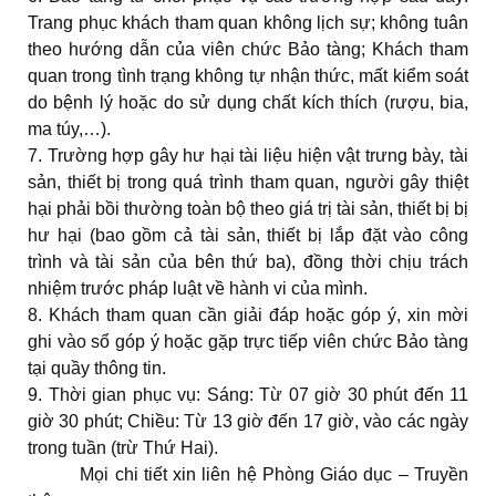
Trang phục khách tham quan không lịch sự; không tuân
theo hướng dẫn của viên chức Bảo tàng; Khách tham
quan trong tình trạng không tự nhận thức, mất kiểm soát
do bệnh lý hoặc do sử dụng chất kích thích (rượu, bia,
ma túy,…).
7. Trường hợp gây hư hại tài liệu hiện vật trưng bày, tài
sản, thiết bị trong quá trình tham quan, người gây thiệt
hại phải bồi thường toàn bộ theo giá trị tài sản, thiết bị bị
hư hại (bao gồm cả tài sản, thiết bị lắp đặt vào công
trình và tài sản của bên thứ ba), đồng thời chịu trách
nhiệm trước pháp luật về hành vi của mình.
8. Khách tham quan cần giải đáp hoặc góp ý, xin mời
ghi vào sổ góp ý hoặc gặp trực tiếp viên chức Bảo tàng
tại quầy thông tin.
9. Thời gian phục vụ: Sáng: Từ 07 giờ 30 phút đến 11
giờ 30 phút; Chiều: Từ 13 giờ đến 17 giờ, vào các ngày
trong tuần (trừ Thứ Hai).
Mọi chi tiết xin liên hệ Phòng Giáo dục – Truyền