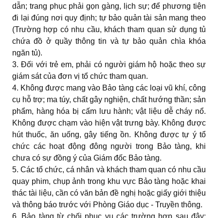
dẫn; trang phục phải gọn gàng, lịch sự; để phương tiện
đi lại đúng nơi quy định; tự bảo quản tài sản mang theo
(Trường hợp có nhu cầu, khách tham quan sử dụng tủ
chứa đồ ở quầy thông tin và tự bảo quản chìa khóa
ngăn tủ).
3. Đối với trẻ em, phải có người giám hộ hoặc theo sự
giám sát của đơn vị tổ chức tham quan.
4. Không được mang vào Bảo tàng các loại vũ khí, công
cụ hỗ trợ; ma túy, chất gây nghiện, chất hướng thần; sản
phẩm, hàng hóa bị cấm lưu hành; vật liệu dễ cháy nổ.
Không được chạm vào hiện vật trưng bày. Không được
hút thuốc, ăn uống, gây tiếng ồn. Không được tự ý tổ
chức các hoạt động đông người trong Bảo tàng, khi
chưa có sự đồng ý của Giám đốc Bảo tàng.
5. Các tổ chức, cá nhân và khách tham quan có nhu cầu
quay phim, chụp ảnh trong khu vực Bảo tàng hoặc khai
thác tài liệu, cần có văn bản đề nghị hoặc giấy giới thiệu
và thông báo trước với Phòng Giáo dục - Truyền thông.
6. Bảo tàng từ chối phục vụ các trường hợp sau đây: