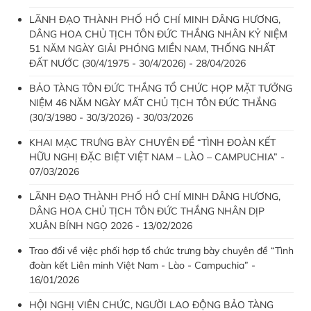
LÃNH ĐẠO THÀNH PHỐ HỒ CHÍ MINH DÂNG HƯƠNG,
DÂNG HOA CHỦ TỊCH TÔN ĐỨC THẮNG NHÂN KỶ NIỆM
51 NĂM NGÀY GIẢI PHÓNG MIỀN NAM, THỐNG NHẤT
ĐẤT NƯỚC (30/4/1975 - 30/4/2026) - 28/04/2026
BẢO TÀNG TÔN ĐỨC THẮNG TỔ CHỨC HỌP MẶT TƯỞNG
NIỆM 46 NĂM NGÀY MẤT CHỦ TỊCH TÔN ĐỨC THẮNG
(30/3/1980 - 30/3/2026) - 30/03/2026
KHAI MẠC TRƯNG BÀY CHUYÊN ĐỀ “TÌNH ĐOÀN KẾT
HỮU NGHỊ ĐẶC BIỆT VIỆT NAM – LÀO – CAMPUCHIA” -
07/03/2026
LÃNH ĐẠO THÀNH PHỐ HỒ CHÍ MINH DÂNG HƯƠNG,
DÂNG HOA CHỦ TỊCH TÔN ĐỨC THẮNG NHÂN DỊP
XUÂN BÍNH NGỌ 2026 - 13/02/2026
Trao đổi về việc phối hợp tổ chức trưng bày chuyên đề “Tình
đoàn kết Liên minh Việt Nam - Lào - Campuchia” -
16/01/2026
HỘI NGHỊ VIÊN CHỨC, NGƯỜI LAO ĐỘNG BẢO TÀNG