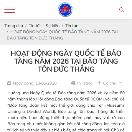
Trang chủ
Tin tức - Sự kiện
Tin tức
HOẠT ĐỘNG NGÀY QUỐC TẾ BẢO TÀNG NĂM 2026 TẠI
BẢO TÀNG TÔN ĐỨC THẮNG
HOẠT ĐỘNG NGÀY QUỐC TẾ BẢO
TÀNG NĂM 2026 TẠI BẢO TÀNG
TÔN ĐỨC THẮNG
Ngày đăng: 13/05/2026
In Trang
Cỡ chữ
Hưởng ứng Ngày Quốc tế Bảo tàng năm 2026 và kỷ niệm 80
năm thành lập Hội đồng Bảo tàng Quốc tế (ICOM) với chủ đề
“Bảo tàng đoàn kết một thế giới đang chia rẽ” (Museums
Uniting a Divided World), Bảo tàng Tôn Đức Thắng đã triển
khai nhiều hoạt động thiết thực nhằm phát huy vai trò của
Bảo tàng như một không gian kết nối cộng đồng, lan tỏa giá
trị lịch sử và thúc đẩy sự hiểu biết, sẻ chia trong xã hội. Chủ đề