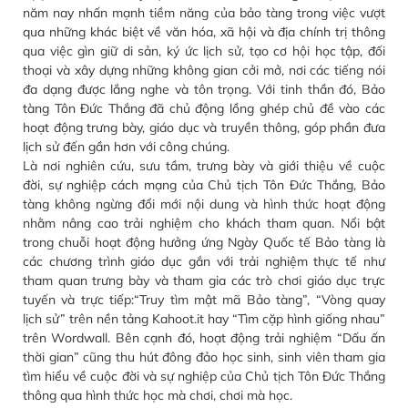
năm nay nhấn mạnh tiềm năng của bảo tàng trong việc vượt
qua những khác biệt về văn hóa, xã hội và địa chính trị thông
qua việc gìn giữ di sản, ký ức lịch sử, tạo cơ hội học tập, đối
thoại và xây dựng những không gian cởi mở, nơi các tiếng nói
đa dạng được lắng nghe và tôn trọng. Với tinh thần đó, Bảo
tàng Tôn Đức Thắng đã chủ động lồng ghép chủ đề vào các
hoạt động trưng bày, giáo dục và truyền thông, góp phần đưa
lịch sử đến gần hơn với công chúng.
Là nơi nghiên cứu, sưu tầm, trưng bày và giới thiệu về cuộc
đời, sự nghiệp cách mạng của Chủ tịch Tôn Đức Thắng, Bảo
tàng không ngừng đổi mới nội dung và hình thức hoạt động
nhằm nâng cao trải nghiệm cho khách tham quan. Nổi bật
trong chuỗi hoạt động hưởng ứng Ngày Quốc tế Bảo tàng là
các chương trình giáo dục gắn với trải nghiệm thực tế như
tham quan trưng bày và tham gia các trò chơi giáo dục trực
tuyến và trực tiếp:“Truy tìm mật mã Bảo tàng”, “Vòng quay
lịch sử” trên nền tảng Kahoot.it hay “Tìm cặp hình giống nhau”
trên Wordwall. Bên cạnh đó, hoạt động trải nghiệm “Dấu ấn
thời gian” cũng thu hút đông đảo học sinh, sinh viên tham gia
tìm hiểu về cuộc đời và sự nghiệp của Chủ tịch Tôn Đức Thắng
thông qua hình thức học mà chơi, chơi mà học.