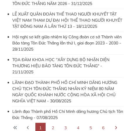
TÔN ĐỨC THẮNG NĂM 2026 - 31/12/2025
LỄ XUẤT QUÂN ĐOÀN THỂ THAO NGƯỜI KHUYẾT TẬT
VIỆT NAM THAM DỰ ĐẠI HỘI THỂ THAO NGƯỜI KHUYẾT
TẬT ĐÔNG NAM Á LẦN THỨ 13 - 18/12/2025
Hội nghị sơ kết giữa nhiệm kỳ Công đoàn cơ sở Thành viên
Bảo tàng Tôn Đức Thắng lần thứ I, giai đoạn 2023 - 2030 -
28/11/2025
TỌA ĐÀM KHOA HỌC “XÂY DỰNG BỘ NHẬN DIỆN
THƯƠNG HIỆU BẢO TÀNG TÔN ĐỨC THẮNG" -
21/11/2025
LÃNH ĐẠO THÀNH PHỐ HỒ CHÍ MINH DÂNG HƯƠNG
CHỦ TỊCH TÔN ĐỨC THẮNG NHÂN KỶ NIỆM 80 NĂM
NGÀY QUỐC KHÁNH NƯỚC CỘNG HÒA XÃ HỘI CHỦ
NGHĨA VIỆT NAM - 30/08/2025
Lãnh đạo Thành phố Hồ Chí Minh dâng hương Chủ tịch Tôn
Đức Thắng - 07/08/2025
1
2
3
4
5
6