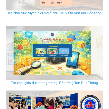
Trò chơi trực tuyến giải mã ô chữ “Truy tìm mật mã Bảo tàng”
Trò chơi giáo dục tương tác tại Bảo tàng Tôn Đức Thắng