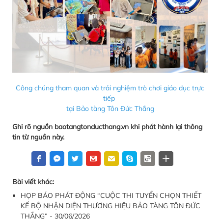
Công chúng tham quan và trải nghiệm trò chơi giáo dục trực
tiếp
tại Bảo tàng Tôn Đức Thắng
Ghi rõ nguồn baotangtonducthang.vn khi phát hành lại thông
tin từ nguồn này.
Bài viết khác:
HỌP BÁO PHÁT ĐỘNG “CUỘC THI TUYỂN CHỌN THIẾT
KẾ BỘ NHẬN DIỆN THƯƠNG HIỆU BẢO TÀNG TÔN ĐỨC
THẮNG” - 30/06/2026