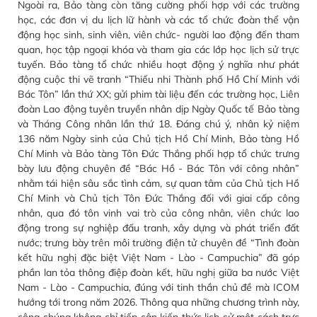
Ngoài ra, Bảo tàng còn tăng cường phối hợp với các trường
học, các đơn vị du lịch lữ hành và các tổ chức đoàn thể vận
động học sinh, sinh viên, viên chức- người lao động đến tham
quan, học tập ngoại khóa và tham gia các lớp học lịch sử trực
tuyến. Bảo tàng tổ chức nhiều hoạt động ý nghĩa như phát
động cuộc thi vẽ tranh “Thiếu nhi Thành phố Hồ Chí Minh với
Bác Tôn” lần thứ XX; gửi phim tài liệu đến các trường học, Liên
đoàn Lao động tuyên truyền nhân dịp Ngày Quốc tế Bảo tàng
và Tháng Công nhân lần thứ 18. Đáng chú ý, nhân kỷ niệm
136 năm Ngày sinh của Chủ tịch Hồ Chí Minh, Bảo tàng Hồ
Chí Minh và Bảo tàng Tôn Đức Thắng phối hợp tổ chức trưng
bày lưu động chuyên đề “Bác Hồ - Bác Tôn với công nhân”
nhằm tái hiện sâu sắc tình cảm, sự quan tâm của Chủ tịch Hồ
Chí Minh và Chủ tịch Tôn Đức Thắng đối với giai cấp công
nhân, qua đó tôn vinh vai trò của công nhân, viên chức lao
động trong sự nghiệp đấu tranh, xây dựng và phát triển đất
nước; trưng bày trên môi trường điện tử chuyên đề “Tình đoàn
kết hữu nghị đặc biệt Việt Nam - Lào - Campuchia” đã góp
phần lan tỏa thông điệp đoàn kết, hữu nghị giữa ba nước Việt
Nam - Lào - Campuchia, đúng với tinh thần chủ đề mà ICOM
hướng tới trong năm 2026. Thông qua những chương trình này,