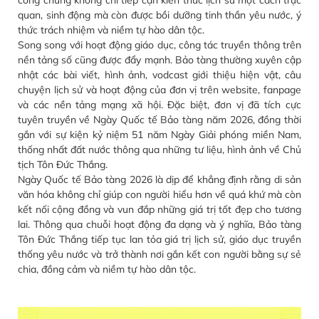
công chúng không chỉ tiếp cận kiến thức lịch sử một cách trực
quan, sinh động mà còn được bồi dưỡng tinh thần yêu nước, ý
thức trách nhiệm và niềm tự hào dân tộc.
Song song với hoạt động giáo dục, công tác truyền thông trên
nền tảng số cũng được đẩy mạnh. Bảo tàng thường xuyên cập
nhật các bài viết, hình ảnh, vodcast giới thiệu hiện vật, câu
chuyện lịch sử và hoạt động của đơn vị trên website, fanpage
và các nền tảng mạng xã hội. Đặc biệt, đơn vị đã tích cực
tuyên truyền về Ngày Quốc tế Bảo tàng năm 2026, đồng thời
gắn với sự kiện kỷ niệm 51 năm Ngày Giải phóng miền Nam,
thống nhất đất nước thông qua những tư liệu, hình ảnh về Chủ
tịch Tôn Đức Thắng.
Ngày Quốc tế Bảo tàng 2026 là dịp để khẳng định rằng di sản
văn hóa không chỉ giúp con người hiểu hơn về quá khứ mà còn
kết nối cộng đồng và vun đắp những giá trị tốt đẹp cho tương
lai. Thông qua chuỗi hoạt động đa dạng và ý nghĩa, Bảo tàng
Tôn Đức Thắng tiếp tục lan tỏa giá trị lịch sử, giáo dục truyền
thống yêu nước và trở thành nơi gắn kết con người bằng sự sẻ
chia, đồng cảm và niềm tự hào dân tộc.