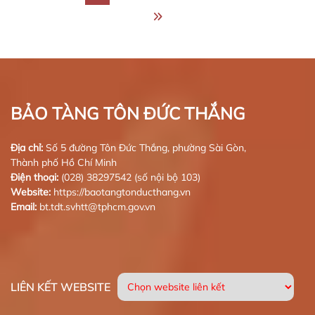
BẢO TÀNG TÔN ĐỨC THẮNG
Địa chỉ:
Số 5 đường Tôn Đức Thắng, phường Sài Gòn,
Thành phố Hồ Chí Minh
Điện thoại:
(028) 38297542 (số nội bộ 103)
Website:
https://baotangtonducthang.vn
Email:
bt.tdt.svhtt@tphcm.gov.vn
LIÊN KẾT WEBSITE