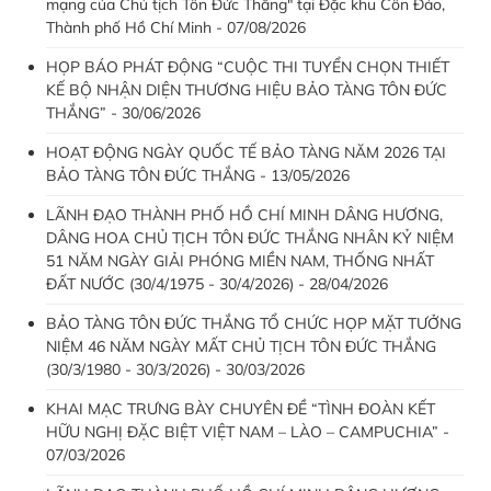
mạng của Chủ tịch Tôn Đức Thắng" tại Đặc khu Côn Đảo,
Thành phố Hồ Chí Minh - 07/08/2026
HỌP BÁO PHÁT ĐỘNG “CUỘC THI TUYỂN CHỌN THIẾT
KẾ BỘ NHẬN DIỆN THƯƠNG HIỆU BẢO TÀNG TÔN ĐỨC
THẮNG” - 30/06/2026
HOẠT ĐỘNG NGÀY QUỐC TẾ BẢO TÀNG NĂM 2026 TẠI
BẢO TÀNG TÔN ĐỨC THẮNG - 13/05/2026
LÃNH ĐẠO THÀNH PHỐ HỒ CHÍ MINH DÂNG HƯƠNG,
DÂNG HOA CHỦ TỊCH TÔN ĐỨC THẮNG NHÂN KỶ NIỆM
51 NĂM NGÀY GIẢI PHÓNG MIỀN NAM, THỐNG NHẤT
ĐẤT NƯỚC (30/4/1975 - 30/4/2026) - 28/04/2026
BẢO TÀNG TÔN ĐỨC THẮNG TỔ CHỨC HỌP MẶT TƯỞNG
NIỆM 46 NĂM NGÀY MẤT CHỦ TỊCH TÔN ĐỨC THẮNG
(30/3/1980 - 30/3/2026) - 30/03/2026
KHAI MẠC TRƯNG BÀY CHUYÊN ĐỀ “TÌNH ĐOÀN KẾT
HỮU NGHỊ ĐẶC BIỆT VIỆT NAM – LÀO – CAMPUCHIA” -
07/03/2026