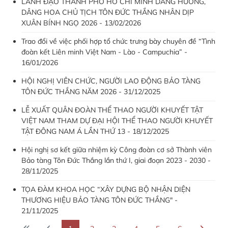
LÃNH ĐẠO THÀNH PHỐ HỒ CHÍ MINH DÂNG HƯƠNG,
DÂNG HOA CHỦ TỊCH TÔN ĐỨC THẮNG NHÂN DỊP
XUÂN BÍNH NGỌ 2026 - 13/02/2026
Trao đổi về việc phối hợp tổ chức trưng bày chuyên đề “Tình
đoàn kết Liên minh Việt Nam - Lào - Campuchia” -
16/01/2026
HỘI NGHỊ VIÊN CHỨC, NGƯỜI LAO ĐỘNG BẢO TÀNG
TÔN ĐỨC THẮNG NĂM 2026 - 31/12/2025
LỄ XUẤT QUÂN ĐOÀN THỂ THAO NGƯỜI KHUYẾT TẬT
VIỆT NAM THAM DỰ ĐẠI HỘI THỂ THAO NGƯỜI KHUYẾT
TẬT ĐÔNG NAM Á LẦN THỨ 13 - 18/12/2025
Hội nghị sơ kết giữa nhiệm kỳ Công đoàn cơ sở Thành viên
Bảo tàng Tôn Đức Thắng lần thứ I, giai đoạn 2023 - 2030 -
28/11/2025
TỌA ĐÀM KHOA HỌC “XÂY DỰNG BỘ NHẬN DIỆN
THƯƠNG HIỆU BẢO TÀNG TÔN ĐỨC THẮNG" -
21/11/2025