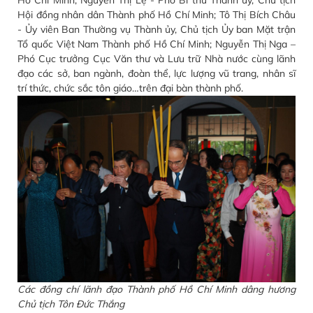
Hồ Chí Minh; Nguyễn Thị Lệ - Phó Bí thư Thành ủy, Chủ tịch
Hội đồng nhân dân Thành phố Hồ Chí Minh; Tô Thị Bích Châu
- Ủy viên Ban Thường vụ Thành ủy, Chủ tịch Ủy ban Mặt trận
Tổ quốc Việt Nam Thành phố Hồ Chí Minh; Nguyễn Thị Nga –
Phó Cục trưởng Cục Văn thư và Lưu trữ Nhà nước cùng lãnh
đạo các sở, ban ngành, đoàn thể, lực lượng vũ trang, nhân sĩ
trí thức, chức sắc tôn giáo…trên đại bàn thành phố.
Các đồng chí lãnh đạo Thành phố Hồ Chí Minh dâng hương
Chủ tịch Tôn Đức Thắng