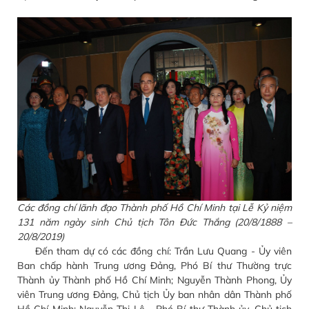
Các đồng chí lãnh đạo Thành phố Hồ Chí Minh tại Lễ Kỷ niệm
131 năm ngày sinh Chủ tịch Tôn Đức Thắng (20/8/1888 –
20/8/2019)
Đến tham dự có các đồng chí: Trần Lưu Quang - Ủy viên
Ban chấp hành Trung ương Đảng, Phó Bí thư Thường trực
Thành ủy Thành phố Hồ Chí Minh; Nguyễn Thành Phong, Ủy
viên Trung ương Đảng, Chủ tịch Ủy ban nhân dân Thành phố