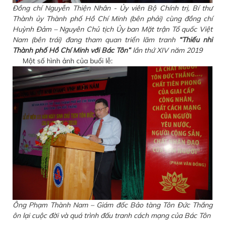
Đồng chí Nguyễn Thiện Nhân - Ủy viên Bộ Chính trị, Bí thư
Thành ủy Thành phố Hồ Chí Minh (bên phải) cùng đồng chí
Huỳnh Đảm – Nguyên Chủ tịch Ủy ban Mặt trận Tổ quốc Việt
Nam (bên trái) đang tham quan triển lãm tranh
“Thiếu nhi
Thành phố Hồ Chí Minh với Bác Tôn”
lần thứ XIV năm 2019
Một số hình ảnh của buổi lễ:
Ông Phạm Thành Nam – Giám đốc Bảo tàng Tôn Đức Thắng
ôn lại cuộc đời và quá trình đấu tranh cách mạng của Bác Tôn