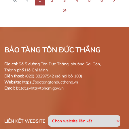
1
2
3
4
5
6
BẢO TÀNG TÔN ĐỨC THẮNG
Địa chỉ:
Số 5 đường Tôn Đức Thắng, phường Sài Gòn,
Thành phố Hồ Chí Minh
Điện thoại:
(028) 38297542 (số nội bộ 103)
Website:
https://baotangtonducthang.vn
Email:
bt.tdt.svhtt@tphcm.gov.vn
LIÊN KẾT WEBSITE