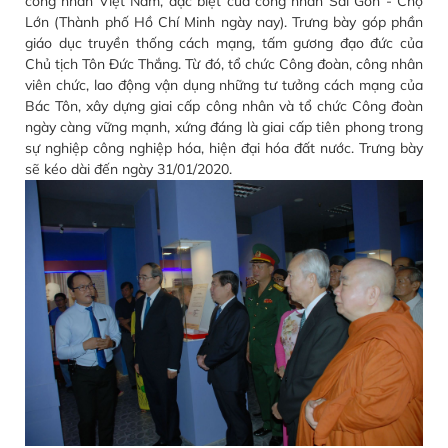
công nhân Việt Nam, đặc biệt của công nhân Sài Gòn - Chợ
Lớn (Thành phố Hồ Chí Minh ngày nay). Trưng bày góp phần
giáo dục truyền thống cách mạng, tấm gương đạo đức của
Chủ tịch Tôn Đức Thắng. Từ đó, tổ chức Công đoàn, công nhân
viên chức, lao động vận dụng những tư tưởng cách mạng của
Bác Tôn, xây dựng giai cấp công nhân và tổ chức Công đoàn
ngày càng vững mạnh, xứng đáng là giai cấp tiên phong trong
sự nghiệp công nghiệp hóa, hiện đại hóa đất nước. Trưng bày
sẽ kéo dài đến ngày 31/01/2020.