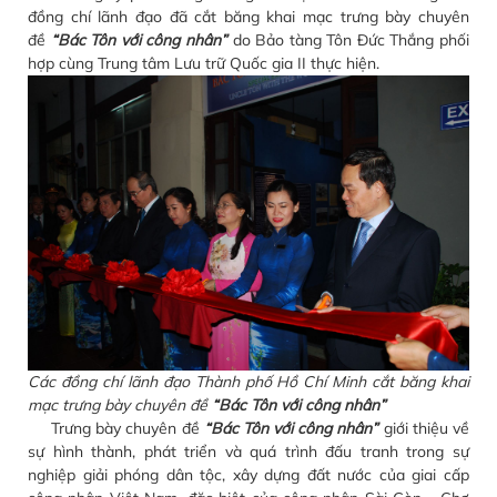
đồng chí lãnh đạo đã cắt băng khai mạc trưng bày chuyên
đề
“Bác Tôn với công nhân”
do Bảo tàng Tôn Đức Thắng phối
hợp cùng Trung tâm Lưu trữ Quốc gia II thực hiện.
Các đồng chí lãnh đạo Thành phố Hồ Chí Minh cắt băng khai
mạc trưng bày chuyên đề
“Bác Tôn với công nhân”
Trưng bày chuyên đề
“Bác Tôn với công nhân”
giới thiệu về
sự hình thành, phát triển và quá trình đấu tranh trong sự
nghiệp giải phóng dân tộc, xây dựng đất nước của giai cấp