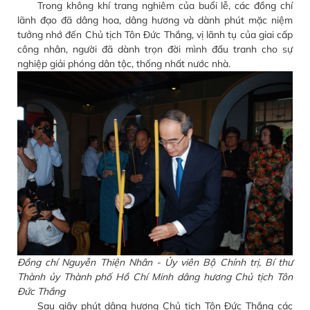
Trong không khí trang nghiêm của buổi lễ, các đồng chí
lãnh đạo đã dâng hoa, dâng hương và dành phút mặc niệm
tưởng nhớ đến Chủ tịch Tôn Đức Thắng, vị lãnh tụ của giai cấp
công nhân, người đã dành trọn đời mình đấu tranh cho sự
nghiệp giải phóng dân tộc, thống nhất nước nhà.
Đồng chí Nguyễn Thiện Nhân - Ủy viên Bộ Chính trị, Bí thư
Thành ủy Thành phố Hồ Chí Minh dâng hương Chủ tịch Tôn
Đức Thắng
Sau giây phút dâng hương Chủ tịch Tôn Đức Thắng các