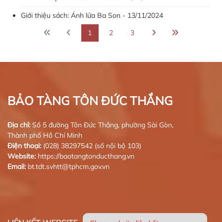
Giới thiệu sách: Ánh lửa Ba Son - 13/11/2024
1
2
3
BẢO TÀNG TÔN ĐỨC THẮNG
Địa chỉ:
Số 5 đường Tôn Đức Thắng, phường Sài Gòn,
Thành phố Hồ Chí Minh
Điện thoại:
(028) 38297542 (số nội bộ 103)
Website:
https://baotangtonducthang.vn
Email:
bt.tdt.svhtt@tphcm.gov.vn