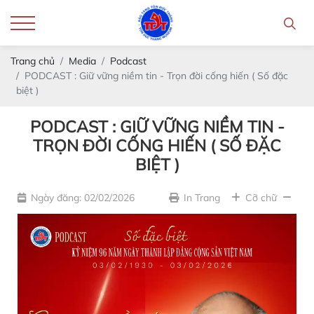
Trang chủ
Media
Podcast
PODCAST : Giữ vững niềm tin - Trọn đời cống hiến ( Số đặc
biệt )
PODCAST : GIỮ VỮNG NIỀM TIN -
TRỌN ĐỜI CỐNG HIẾN ( SỐ ĐẶC
BIỆT )
Ngày đăng: 02/02/2026
In Trang
Cỡ chữ