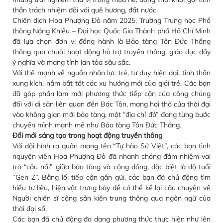
thần trách nhiệm đối với quê hương, đất nước.
Chiến dịch Hoa Phượng Đỏ năm 2025, Trường Trung học Phổ
thông Năng Khiếu – Đại học Quốc Gia Thành phố Hồ Chí Minh
đã lựa chọn đơn vị đồng hành là Bảo tàng Tôn Đức Thắng
thông qua chuỗi hoạt động hỗ trợ truyền thông, giáo dục đầy
ý nghĩa và mang tính lan tỏa sâu sắc.
Với thế mạnh về nguồn nhân lực trẻ, tư duy hiện đại, tinh thần
xung kích, nắm bắt tốt các xu hướng mới của giới trẻ. Các bạn
đã góp phần làm mới phương thức tiếp cận của công chúng
đối với di sản liên quan đến Bác Tôn, mang hơi thở của thời đại
vào không gian mới bảo tàng, một “địa chỉ đỏ” đang từng bước
chuyển mình mạnh mẽ như Bảo tàng Tôn Đức Thắng.
Đổi mới sáng tạo trong hoạt động truyền thông
Với đội hình ra quân mang tên “Tự hào Sử Việt”, các bạn tình
nguyện viên Hoa Phượng Đỏ đã nhanh chóng đảm nhiệm vai
trò “cầu nối” giữa bảo tàng và cộng đồng, đặc biệt là độ tuổi
“Gen Z”. Bằng lối tiếp cận gần gũi, các bạn đã chủ động tìm
hiểu tư liệu, hiện vật trưng bày để có thể kể lại câu chuyện về
Người chiến sĩ cộng sản kiên trung thông qua ngôn ngữ của
thời đại số.
Các bạn đã chủ động đa dạng phương thức thực hiện như lên