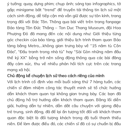
ý tưởng; quay, dựng phim; chụp ảnh; sáng tạo infographics, tờ
gấp; minigame bắt “trend” để truyền tải thông tin lịch sử một
cách sinh động, dễ tiếp cận mà vẫn giữ được sự tôn kính, trang
trọng đối với Bác Tôn. Thông qua bài viết trên trang fanpage
Bảo tàng Tôn Đức Thắng – Ton Duc Thang Museum, đội Hoa
Phượng Đỏ đã mang đến các nội dung như: Giới thiệu từng
góc checkin của bảo tàng, giới thiệu lịch trình tham quan Bảo
tàng bằng Metro,…không gian trưng bày về “15 năm tù Côn
Đảo”, “Đấu tranh trong nhà tù” hay “Sài Gòn những năm đầu
thế kỷ XX” bỗng trở nên sống động thông qua các bài đăng
đầy cảm xúc, thu về nhiều phản hồi tích cực trên các trang
mạng xã hội.
Chủ động kể chuyện lịch sử theo cách riêng của mình
Với lịch trình cố định vào mỗi buổi sáng thứ 7 hàng tuần, các
chiến sĩ đảm nhiệm công tác thuyết minh sẽ tổ chức hướng
dẫn khách tham quan tại không gian trưng bày. Các bạn đã
chủ động hỗ trợ hướng dẫn khách tham quan. Bằng lối diễn
giải, hướng dẫn tự nhiên, dẫn dắt câu chuyện với giong điệu
trẻ trung, sinh động, đã để lại ấn tượng tốt đối với khách tham
quan đặc biệt là đối tượng khách trong độ tuổi thanh thiếu
niên. Để làm được điều đó, các chiến sĩ đã có sự chuẩn bị đầu