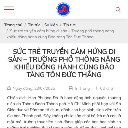
Trang chủ
Tin tức - Sự kiện
Tin tức
Sức trẻ truyền cảm hứng di sản – Trường phổ thông năng
khiếu đồng hành cùng Bảo tàng Tôn Đức Thắng
SỨC TRẺ TRUYỀN CẢM HỨNG DI
SẢN – TRƯỜNG PHỔ THÔNG NĂNG
KHIẾU ĐỒNG HÀNH CÙNG BẢO
TÀNG TÔN ĐỨC THẮNG
Ngày đăng: 23/07/2025
In Trang
Cỡ chữ
Chiến dịch Hoa Phượng Đỏ là hoạt động tình nguyện thường
niên do Thành Đoàn Thành phố Hồ Chí Minh phối hợp với Sở
Giáo dục và Đào tạo tổ chức, dành cho học sinh, sinh viên trên
địa bàn Thành phố. Đây không chỉ là sân chơi bổ ích mà còn là
một môi trường thực tiễn sinh động, giúp các bạn học sinh có
những trải nghiệm thú vị trong mùa hè, đồng thời khơi gợi tinh