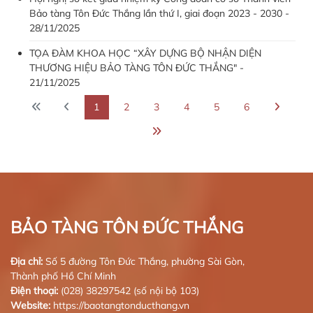
Bảo tàng Tôn Đức Thắng lần thứ I, giai đoạn 2023 - 2030 -
28/11/2025
TỌA ĐÀM KHOA HỌC “XÂY DỰNG BỘ NHẬN DIỆN
THƯƠNG HIỆU BẢO TÀNG TÔN ĐỨC THẮNG" -
21/11/2025
1
2
3
4
5
6
BẢO TÀNG TÔN ĐỨC THẮNG
Địa chỉ:
Số 5 đường Tôn Đức Thắng, phường Sài Gòn,
Thành phố Hồ Chí Minh
Điện thoại:
(028) 38297542 (số nội bộ 103)
Website:
https://baotangtonducthang.vn