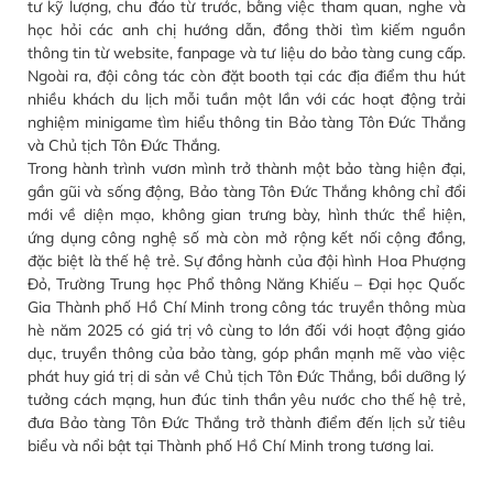
tư kỹ lượng, chu đáo từ trước, bằng việc tham quan, nghe và
học hỏi các anh chị hướng dẫn, đồng thời tìm kiếm nguồn
thông tin từ website, fanpage và tư liệu do bảo tàng cung cấp.
Ngoài ra, đội công tác còn đặt booth tại các địa điểm thu hút
nhiều khách du lịch mỗi tuần một lần với các hoạt động trải
nghiệm minigame tìm hiểu thông tin Bảo tàng Tôn Đức Thắng
và Chủ tịch Tôn Đức Thắng.
Trong hành trình vươn mình trở thành một bảo tàng hiện đại,
gần gũi và sống động, Bảo tàng Tôn Đức Thắng không chỉ đổi
mới về diện mạo, không gian trưng bày, hình thức thể hiện,
ứng dụng công nghệ số mà còn mở rộng kết nối cộng đồng,
đặc biệt là thế hệ trẻ. Sự đồng hành của đội hình Hoa Phượng
Đỏ, Trường Trung học Phổ thông Năng Khiếu – Đại học Quốc
Gia Thành phố Hồ Chí Minh trong công tác truyền thông mùa
hè năm 2025 có giá trị vô cùng to lớn đối với hoạt động giáo
dục, truyền thông của bảo tàng, góp phần mạnh mẽ vào việc
phát huy giá trị di sản về Chủ tịch Tôn Đức Thắng, bồi dưỡng lý
tưởng cách mạng, hun đúc tinh thần yêu nước cho thế hệ trẻ,
đưa Bảo tàng Tôn Đức Thắng trở thành điểm đến lịch sử tiêu
biểu và nổi bật tại Thành phố Hồ Chí Minh trong tương lai.