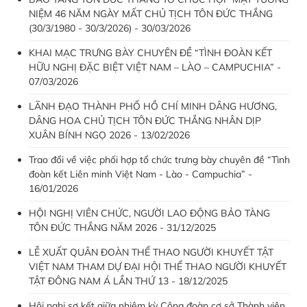
NIỆM 46 NĂM NGÀY MẤT CHỦ TỊCH TÔN ĐỨC THẮNG
(30/3/1980 - 30/3/2026) - 30/03/2026
KHAI MẠC TRƯNG BÀY CHUYÊN ĐỀ “TÌNH ĐOÀN KẾT
HỮU NGHỊ ĐẶC BIỆT VIỆT NAM – LÀO – CAMPUCHIA” -
07/03/2026
LÃNH ĐẠO THÀNH PHỐ HỒ CHÍ MINH DÂNG HƯƠNG,
DÂNG HOA CHỦ TỊCH TÔN ĐỨC THẮNG NHÂN DỊP
XUÂN BÍNH NGỌ 2026 - 13/02/2026
Trao đổi về việc phối hợp tổ chức trưng bày chuyên đề “Tình
đoàn kết Liên minh Việt Nam - Lào - Campuchia” -
16/01/2026
HỘI NGHỊ VIÊN CHỨC, NGƯỜI LAO ĐỘNG BẢO TÀNG
TÔN ĐỨC THẮNG NĂM 2026 - 31/12/2025
LỄ XUẤT QUÂN ĐOÀN THỂ THAO NGƯỜI KHUYẾT TẬT
VIỆT NAM THAM DỰ ĐẠI HỘI THỂ THAO NGƯỜI KHUYẾT
TẬT ĐÔNG NAM Á LẦN THỨ 13 - 18/12/2025
Hội nghị sơ kết giữa nhiệm kỳ Công đoàn cơ sở Thành viên