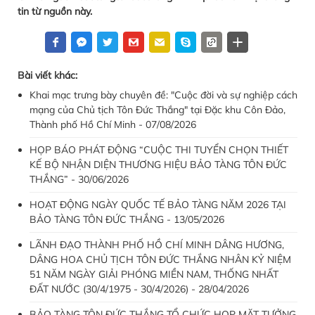
tin từ nguồn này.
Bài viết khác:
Khai mạc trưng bày chuyên đề: "Cuộc đời và sự nghiệp cách
mạng của Chủ tịch Tôn Đức Thắng" tại Đặc khu Côn Đảo,
Thành phố Hồ Chí Minh - 07/08/2026
HỌP BÁO PHÁT ĐỘNG “CUỘC THI TUYỂN CHỌN THIẾT
KẾ BỘ NHẬN DIỆN THƯƠNG HIỆU BẢO TÀNG TÔN ĐỨC
THẮNG” - 30/06/2026
HOẠT ĐỘNG NGÀY QUỐC TẾ BẢO TÀNG NĂM 2026 TẠI
BẢO TÀNG TÔN ĐỨC THẮNG - 13/05/2026
LÃNH ĐẠO THÀNH PHỐ HỒ CHÍ MINH DÂNG HƯƠNG,
DÂNG HOA CHỦ TỊCH TÔN ĐỨC THẮNG NHÂN KỶ NIỆM
51 NĂM NGÀY GIẢI PHÓNG MIỀN NAM, THỐNG NHẤT
ĐẤT NƯỚC (30/4/1975 - 30/4/2026) - 28/04/2026
BẢO TÀNG TÔN ĐỨC THẮNG TỔ CHỨC HỌP MẶT TƯỞNG