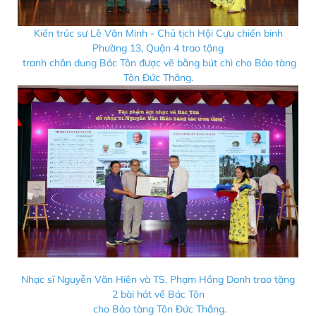
Kiến trúc sư Lê Văn Minh - Chủ tịch Hội Cựu chiến binh
Phường 13, Quận 4 trao tặng
tranh chân dung Bác Tôn được vẽ bằng bút chì cho Bảo tàng
Tôn Đức Thắng.
Nhạc sĩ Nguyễn Văn Hiên và TS. Phạm Hồng Danh trao tặng
2 bài hát về Bác Tôn
cho Bảo tàng Tôn Đức Thắng.