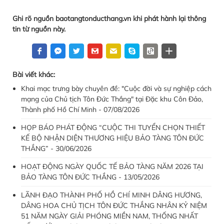
Ghi rõ nguồn baotangtonducthang.vn khi phát hành lại thông
tin từ nguồn này.
Bài viết khác:
Khai mạc trưng bày chuyên đề: "Cuộc đời và sự nghiệp cách
mạng của Chủ tịch Tôn Đức Thắng" tại Đặc khu Côn Đảo,
Thành phố Hồ Chí Minh - 07/08/2026
HỌP BÁO PHÁT ĐỘNG “CUỘC THI TUYỂN CHỌN THIẾT
KẾ BỘ NHẬN DIỆN THƯƠNG HIỆU BẢO TÀNG TÔN ĐỨC
THẮNG” - 30/06/2026
HOẠT ĐỘNG NGÀY QUỐC TẾ BẢO TÀNG NĂM 2026 TẠI
BẢO TÀNG TÔN ĐỨC THẮNG - 13/05/2026
LÃNH ĐẠO THÀNH PHỐ HỒ CHÍ MINH DÂNG HƯƠNG,
DÂNG HOA CHỦ TỊCH TÔN ĐỨC THẮNG NHÂN KỶ NIỆM
51 NĂM NGÀY GIẢI PHÓNG MIỀN NAM, THỐNG NHẤT