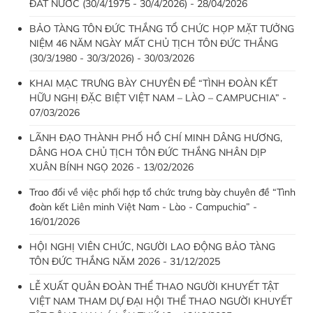
ĐẤT NƯỚC (30/4/1975 - 30/4/2026) - 28/04/2026
BẢO TÀNG TÔN ĐỨC THẮNG TỔ CHỨC HỌP MẶT TƯỞNG
NIỆM 46 NĂM NGÀY MẤT CHỦ TỊCH TÔN ĐỨC THẮNG
(30/3/1980 - 30/3/2026) - 30/03/2026
KHAI MẠC TRƯNG BÀY CHUYÊN ĐỀ “TÌNH ĐOÀN KẾT
HỮU NGHỊ ĐẶC BIỆT VIỆT NAM – LÀO – CAMPUCHIA” -
07/03/2026
LÃNH ĐẠO THÀNH PHỐ HỒ CHÍ MINH DÂNG HƯƠNG,
DÂNG HOA CHỦ TỊCH TÔN ĐỨC THẮNG NHÂN DỊP
XUÂN BÍNH NGỌ 2026 - 13/02/2026
Trao đổi về việc phối hợp tổ chức trưng bày chuyên đề “Tình
đoàn kết Liên minh Việt Nam - Lào - Campuchia” -
16/01/2026
HỘI NGHỊ VIÊN CHỨC, NGƯỜI LAO ĐỘNG BẢO TÀNG
TÔN ĐỨC THẮNG NĂM 2026 - 31/12/2025
LỄ XUẤT QUÂN ĐOÀN THỂ THAO NGƯỜI KHUYẾT TẬT
VIỆT NAM THAM DỰ ĐẠI HỘI THỂ THAO NGƯỜI KHUYẾT