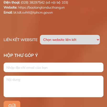
Điện thoại:
(028) 38297542 (số nội bộ 103)
Website:
https://baotangtonducthang.vn
Email:
bt.tdt.svhtt@tphcm.gov.vn
LIÊN KẾT WEBSITE
HỘP THƯ GÓP Ý