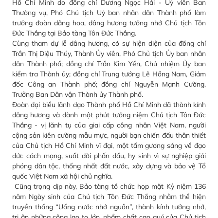
Hồ Chí Minh do đồng chí Dương Ngọc Hải - Uỷ viên Ban
Thường vụ, Phó Chủ tịch Uỷ ban nhân dân Thành phố làm
trưởng đoàn dâng hoa, dâng hương tưởng nhớ Chủ tịch Tôn
Đức Thắng tại Bảo tàng Tôn Đức Thắng.
Cùng tham dự lễ dâng hương, có sự hiện diện của đồng chí
Trần Thị Diệu Thúy, Thành Ủy viên, Phó Chủ tịch Ủy ban nhân
dân Thành phố; đồng chí Trần Kim Yến, Chủ nhiệm Ủy ban
kiểm tra Thành ủy; đồng chí Trung tướng Lê Hồng Nam, Giám
đốc Công an Thành phố; đồng chí Nguyễn Mạnh Cường,
Trưởng Ban Dân vận Thành ủy Thành phố.
Đoàn đại biểu lãnh đạo Thành phố Hồ Chí Minh đã thành kính
dâng hương và dành một phút tưởng niệm Chủ tịch Tôn Đức
Thắng - vị lãnh tụ của giai cấp công nhân Việt Nam, người
cộng sản kiên cường mẫu mực, người bạn chiến đấu thân thiết
của Chủ tịch Hồ Chí Minh vĩ đại, một tấm gương sáng về đạo
đức cách mạng, suốt đời phấn đấu, hy sinh vì sự nghiệp giải
phóng dân tộc, thống nhất đất nước, xây dựng và bảo vệ Tổ
quốc Việt Nam xã hội chủ nghĩa.
Cũng trọng dịp này, Bảo tàng tổ chức họp mặt Kỷ niệm 136
năm Ngày sinh của Chủ tịch Tôn Đức Thắng nhằm thể hiện
truyền thống “Uống nước nhớ nguồn”, thành kính tưởng nhớ,
tri ân những công lao to lớn, phẩm chất cao quý của Chủ tịch