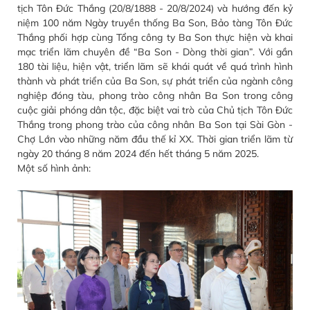
tịch Tôn Đức Thắng (20/8/1888 - 20/8/2024) và hướng đến kỷ
niệm 100 năm Ngày truyền thống Ba Son, Bảo tàng Tôn Đức
Thắng phối hợp cùng Tổng công ty Ba Son thực hiện và khai
mạc triển lãm chuyên đề “Ba Son - Dòng thời gian”. Với gần
180 tài liệu, hiện vật, triển lãm sẽ khái quát về quá trình hình
thành và phát triển của Ba Son, sự phát triển của ngành công
nghiệp đóng tàu, phong trào công nhân Ba Son trong công
cuộc giải phóng dân tộc, đặc biệt vai trò của Chủ tịch Tôn Đức
Thắng trong phong trào của công nhân Ba Son tại Sài Gòn -
Chợ Lớn vào những năm đầu thế kỉ XX. Thời gian triển lãm từ
ngày 20 tháng 8 năm 2024 đến hết tháng 5 năm 2025.
Một số hình ảnh: