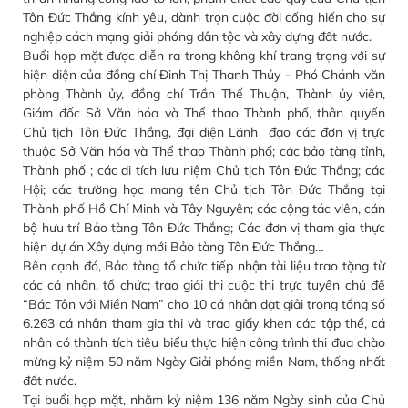
Tôn Đức Thắng kính yêu, dành trọn cuộc đời cống hiến cho sự
nghiệp cách mạng giải phóng dân tộc và xây dựng đất nước.
Buổi họp mặt được diễn ra trong không khí trang trọng với sự
hiện diện của đồng chí Đinh Thị Thanh Thủy - Phó Chánh văn
phòng Thành ủy, đồng chí Trần Thế Thuận, Thành ủy viên,
Giám đốc Sở Văn hóa và Thể thao Thành phố, thân quyến
Chủ tịch Tôn Đức Thắng, đại diện Lãnh đạo các đơn vị trực
thuộc Sở Văn hóa và Thể thao Thành phố; các bảo tàng tỉnh,
Thành phố ; các di tích lưu niệm Chủ tịch Tôn Đức Thắng; các
Hội; các trường học mang tên Chủ tịch Tôn Đức Thắng tại
Thành phố Hồ Chí Minh và Tây Nguyên; các cộng tác viên, cán
bộ hưu trí Bảo tàng Tôn Đức Thắng; Các đơn vị tham gia thực
hiện dự án Xây dựng mới Bảo tàng Tôn Đức Thắng…
Bên cạnh đó, Bảo tàng tổ chức tiếp nhận tài liệu trao tặng từ
các cá nhân, tổ chức; trao giải thi cuộc thi trực tuyến chủ đề
“Bác Tôn với Miền Nam” cho 10 cá nhân đạt giải trong tổng số
6.263 cá nhân tham gia thi và trao giấy khen các tập thể, cá
nhân có thành tích tiêu biểu thực hiện công trình thi đua chào
mừng kỷ niệm 50 năm Ngày Giải phóng miền Nam, thống nhất
đất nước.
Tại buổi họp mặt, nhằm kỷ niệm 136 năm Ngày sinh của Chủ