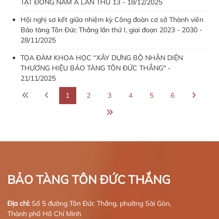
TẬT ĐÔNG NAM Á LẦN THỨ 13 - 18/12/2025
Hội nghị sơ kết giữa nhiệm kỳ Công đoàn cơ sở Thành viên
Bảo tàng Tôn Đức Thắng lần thứ I, giai đoạn 2023 - 2030 -
28/11/2025
TỌA ĐÀM KHOA HỌC “XÂY DỰNG BỘ NHẬN DIỆN
THƯƠNG HIỆU BẢO TÀNG TÔN ĐỨC THẮNG" -
21/11/2025
1
2
3
4
5
6
BẢO TÀNG TÔN ĐỨC THẮNG
Địa chỉ:
Số 5 đường Tôn Đức Thắng, phường Sài Gòn,
Thành phố Hồ Chí Minh