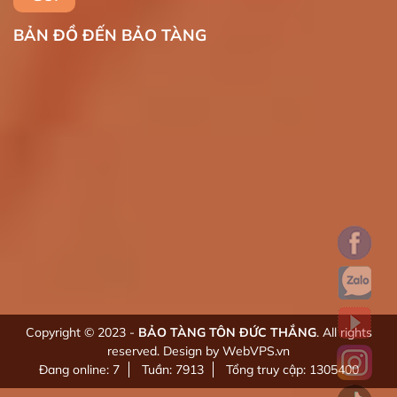
BẢN ĐỒ ĐẾN BẢO TÀNG
Copyright © 2023 -
BẢO TÀNG TÔN ĐỨC THẮNG
. All rights
reserved.
Design by WebVPS.vn
Đang online: 7
Tuần: 7913
Tổng truy cập: 1305400