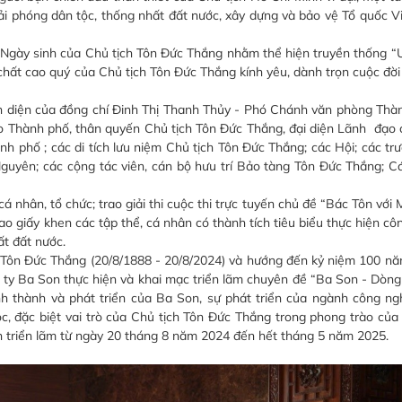
iải phóng dân tộc, thống nhất đất nước, xây dựng và bảo vệ Tổ quốc V
 năm Ngày sinh của Chủ tịch Tôn Đức Thắng nhằm thể hiện truyền thống
 chất cao quý của Chủ tịch Tôn Đức Thắng kính yêu, dành trọn cuộc đời
ện của đồng chí Đinh Thị Thanh Thủy - Phó Chánh văn phòng Thành 
hao Thành phố, thân quyến Chủ tịch Tôn Đức Thắng, đại diện Lãnh đạo
h phố ; các di tích lưu niệm Chủ tịch Tôn Đức Thắng; các Hội; các t
guyên; các cộng tác viên, cán bộ hưu trí Bảo tàng Tôn Đức Thắng; C
 cá nhân, tổ chức; trao giải thi cuộc thi trực tuyến chủ đề “Bác Tôn v
ấy khen các tập thể, cá nhân có thành tích tiêu biểu thực hiện côn
t đất nước.
ịch Tôn Đức Thắng (20/8/1888 - 20/8/2024) và hướng đến kỷ niệm 100 
Ba Son thực hiện và khai mạc triển lãm chuyên đề “Ba Son - Dòng t
hình thành và phát triển của Ba Son, sự phát triển của ngành công ng
c, đặc biệt vai trò của Chủ tịch Tôn Đức Thắng trong phong trào củ
riển lãm từ ngày 20 tháng 8 năm 2024 đến hết tháng 5 năm 2025.