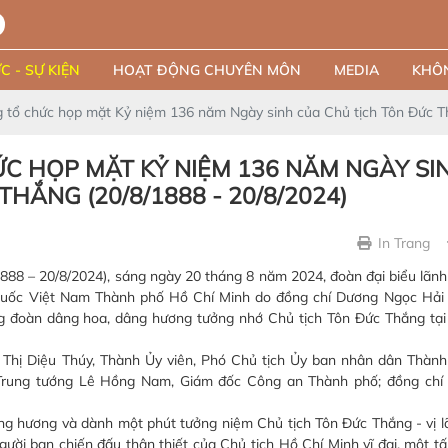
C - SỰ KIỆN
HOẠT ĐỘNG CHUYÊN MÔN
MEDIA
KHÔN
 tổ chức họp mặt Kỷ niệm 136 năm Ngày sinh của Chủ tịch Tôn Đức Th
C HỌP MẶT KỶ NIỆM 136 NĂM NGÀY SI
HẮNG (20/8/1888 - 20/8/2024)
In Trang
888 – 20/8/2024), sáng ngày 20 tháng 8 năm 2024, đoàn đại biểu lãn
quốc Việt Nam Thành phố Hồ Chí Minh do đồng chí Dương Ngọc Hải 
g đoàn dâng hoa, dâng hương tưởng nhớ Chủ tịch Tôn Đức Thắng tại
 Thị Diệu Thúy, Thành Ủy viên, Phó Chủ tịch Ủy ban nhân dân Thành
í Trung tướng Lê Hồng Nam, Giám đốc Công an Thành phố; đồng chi
ng hương và dành một phút tưởng niệm Chủ tịch Tôn Đức Thắng - vị lã
ười bạn chiến đấu thân thiết của Chủ tịch Hồ Chí Minh vĩ đại, một 