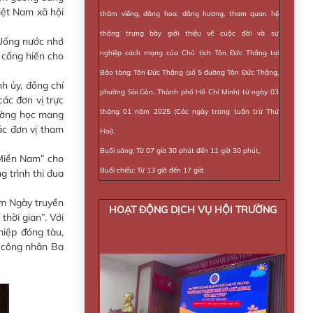
iệt Nam xã hội
thăm viếng, dâng hoa, dâng hương, tham quan hệ
thống trưng bày giới thiệu về cuộc đời và sự
 “Uống nước nhớ
nghiệp cách mạng của Chủ tịch Tôn Đức Thắng tại
 cống hiến cho
Bảo tàng Tôn Đức Thắng (số 5 đường Tôn Đức Thắng,
ủy, đồng chí
phường Sài Gòn, Thành phố Hồ Chí Minh) từ ngày 03
 các đơn vị trực
tháng 01 năm 2025 (Các ngày trong tuần trừ Thứ
rường học mang
ác đơn vị tham
Hai).
Buổi sáng: Từ 07 giờ 30 phút đến 11 giờ 30 phút,
ới Miền Nam” cho
Buổi chiều: Từ 13 giờ đến 17 giờ.
g trình thi đua
năm Ngày truyền
HOẠT ĐỘNG DỊCH VỤ HỘI TRƯỜNG
hời gian”. Với
hiệp đóng tàu,
a công nhân Ba