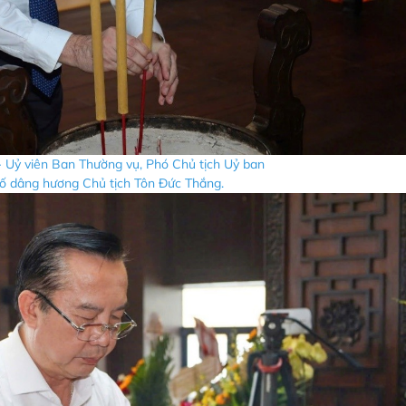
 Uỷ viên Ban Thường vụ, Phó Chủ tịch Uỷ ban
dâng hương Chủ tịch Tôn Đức Thắng.