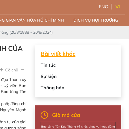
ENG
VI
G GIAN VĂN HÓA HỒ CHÍ MINH
DỊCH VỤ HỘI TRƯỜNG
ắng (20/8/1888 - 20/8/2024)
NH CỦA
Bài viết khác
Tin tức
Cỡ chữ
Sự kiện
h đạo Thành ủy
- Uỷ viên Ban
Thông báo
 Bảo tàng Tôn
 phố; đồng chí
́ Nguyễn Mạnh
Giờ mở cửa
nh tụ của giai
Bảo tàng Tôn Đức Thắng tổ chức phục vụ hoạt động
tấm gương sáng