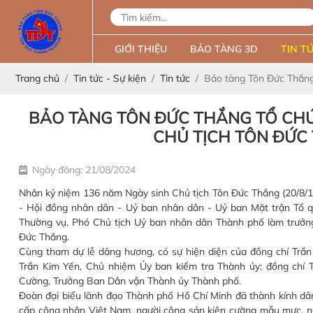
GIỚI THIỆU
BẢO TÀNG 3D
TIN TỨ
Trang chủ
Tin tức - Sự kiện
Tin tức
Bảo tàng Tôn Đức Thắng
BẢO TÀNG TÔN ĐỨC THẮNG TỔ CHỨ
CHỦ TỊCH TÔN ĐỨC T
Ngày đăng: 21/08/2024
Nhân kỷ niệm 136 năm Ngày sinh Chủ tịch Tôn Đức Thắng (20/8/1
- Hội đồng nhân dân - Uỷ ban nhân dân - Uỷ ban Mặt trận Tổ 
Thường vụ, Phó Chủ tịch Uỷ ban nhân dân Thành phố làm trưởn
Đức Thắng.
Cùng tham dự lễ dâng hương, có sự hiện diện của đồng chí Trần
Trần Kim Yến, Chủ nhiệm Ủy ban kiểm tra Thành ủy; đồng ch
Cường, Trưởng Ban Dân vận Thành ủy Thành phố.
Đoàn đại biểu lãnh đạo Thành phố Hồ Chí Minh đã thành kính dâ
cấp công nhân Việt Nam, người cộng sản kiên cường mẫu mực, ng