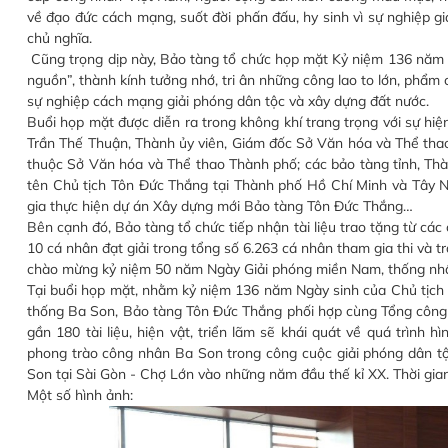
về đạo đức cách mạng, suốt đời phấn đấu, hy sinh vì sự nghiệp g
chủ nghĩa.
Cũng trọng dịp này, Bảo tàng tổ chức họp mặt Kỷ niệm 136
nguồn”, thành kính tưởng nhớ, tri ân những công lao to lớn, phẩm
sự nghiệp cách mạng giải phóng dân tộc và xây dựng đất nước.
Buổi họp mặt được diễn ra trong không khí trang trọng với sự hiện di
Trần Thế Thuận, Thành ủy viên, Giám đốc Sở Văn hóa và Thể t
thuộc Sở Văn hóa và Thể thao Thành phố; các bảo tàng tỉnh, Thàn
tên Chủ tịch Tôn Đức Thắng tại Thành phố Hồ Chí Minh và Tây N
gia thực hiện dự án Xây dựng mới Bảo tàng Tôn Đức Thắng…
Bên cạnh đó, Bảo tàng tổ chức tiếp nhận tài liệu trao tặng từ các
10 cá nhân đạt giải trong tổng số 6.263 cá nhân tham gia thi và trao gi
chào mừng kỷ niệm 50 năm Ngày Giải phóng miền Nam, thống nhấ
Tại buổi họp mặt, nhằm kỷ niệm 136 năm Ngày sinh của Chủ t
thống Ba Son, Bảo tàng Tôn Đức Thắng phối hợp cùng Tổng công ty 
gần 180 tài liệu, hiện vật, triển lãm sẽ khái quát về quá trình 
phong trào công nhân Ba Son trong công cuộc giải phóng dân tộ
Son tại Sài Gòn - Chợ Lớn vào những năm đầu thế kỉ XX. Thời gian t
Một số hình ảnh: