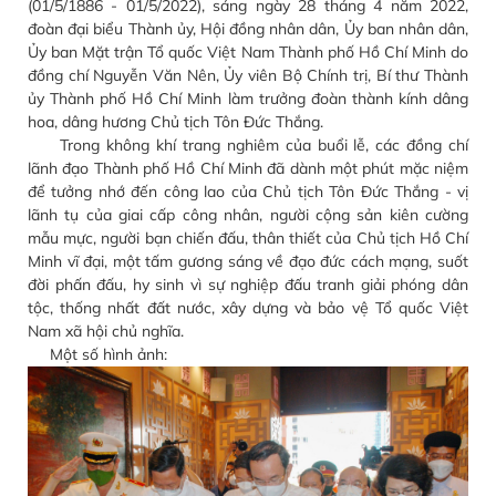
(01/5/1886 - 01/5/2022), sáng ngày 28 tháng 4 năm 2022,
đoàn đại biểu Thành ủy, Hội đồng nhân dân, Ủy ban nhân dân,
Ủy ban Mặt trận Tổ quốc Việt Nam Thành phố Hồ Chí Minh do
đồng chí Nguyễn Văn Nên, Ủy viên Bộ Chính trị, Bí thư Thành
ủy Thành phố Hồ Chí Minh làm trưởng đoàn thành kính dâng
hoa, dâng hương Chủ tịch Tôn Đức Thắng.
Trong không khí trang nghiêm của buổi lễ, các đồng chí
lãnh đạo Thành phố Hồ Chí Minh đã dành một phút mặc niệm
để tưởng nhớ đến công lao của Chủ tịch Tôn Đức Thắng - vị
lãnh tụ của giai cấp công nhân, người cộng sản kiên cường
mẫu mực, người bạn chiến đấu, thân thiết của Chủ tịch Hồ Chí
Minh vĩ đại, một tấm gương sáng về đạo đức cách mạng, suốt
đời phấn đấu, hy sinh vì sự nghiệp đấu tranh giải phóng dân
tộc, thống nhất đất nước, xây dựng và bảo vệ Tổ quốc Việt
Nam xã hội chủ nghĩa.
Một số hình ảnh: