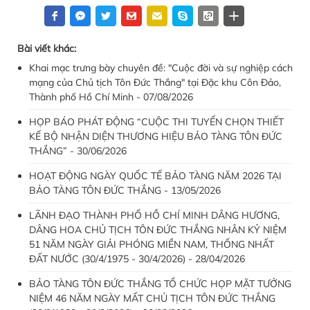
Bài viết khác:
Khai mạc trưng bày chuyên đề: "Cuộc đời và sự nghiệp cách
mạng của Chủ tịch Tôn Đức Thắng" tại Đặc khu Côn Đảo,
Thành phố Hồ Chí Minh - 07/08/2026
HỌP BÁO PHÁT ĐỘNG “CUỘC THI TUYỂN CHỌN THIẾT
KẾ BỘ NHẬN DIỆN THƯƠNG HIỆU BẢO TÀNG TÔN ĐỨC
THẮNG” - 30/06/2026
HOẠT ĐỘNG NGÀY QUỐC TẾ BẢO TÀNG NĂM 2026 TẠI
BẢO TÀNG TÔN ĐỨC THẮNG - 13/05/2026
LÃNH ĐẠO THÀNH PHỐ HỒ CHÍ MINH DÂNG HƯƠNG,
DÂNG HOA CHỦ TỊCH TÔN ĐỨC THẮNG NHÂN KỶ NIỆM
51 NĂM NGÀY GIẢI PHÓNG MIỀN NAM, THỐNG NHẤT
ĐẤT NƯỚC (30/4/1975 - 30/4/2026) - 28/04/2026
BẢO TÀNG TÔN ĐỨC THẮNG TỔ CHỨC HỌP MẶT TƯỞNG
NIỆM 46 NĂM NGÀY MẤT CHỦ TỊCH TÔN ĐỨC THẮNG