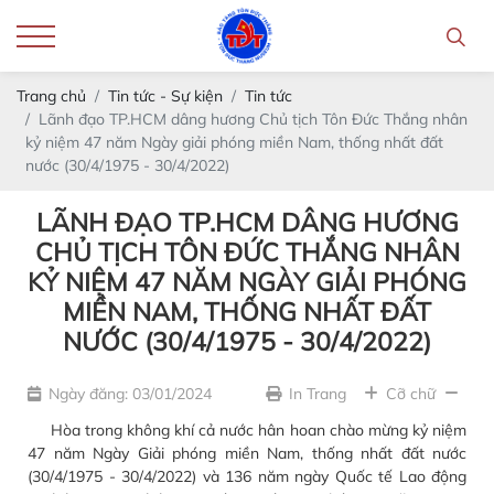
Trang chủ
Tin tức - Sự kiện
Tin tức
Lãnh đạo TP.HCM dâng hương Chủ tịch Tôn Đức Thắng nhân
kỷ niệm 47 năm Ngày giải phóng miền Nam, thống nhất đất
nước (30/4/1975 - 30/4/2022)
LÃNH ĐẠO TP.HCM DÂNG HƯƠNG
CHỦ TỊCH TÔN ĐỨC THẮNG NHÂN
KỶ NIỆM 47 NĂM NGÀY GIẢI PHÓNG
MIỀN NAM, THỐNG NHẤT ĐẤT
NƯỚC (30/4/1975 - 30/4/2022)
Ngày đăng: 03/01/2024
In Trang
Cỡ chữ
Hòa trong không khí cả nước hân hoan chào mừng kỷ niệm
47 năm Ngày Giải phóng miền Nam, thống nhất đất nước
(30/4/1975 - 30/4/2022) và 136 năm ngày Quốc tế Lao động