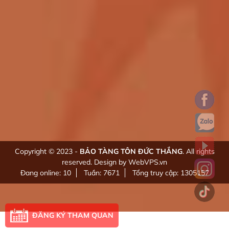
Copyright © 2023 -
BẢO TÀNG TÔN ĐỨC THẮNG
. All rights
reserved.
Design by WebVPS.vn
Đang online: 10
Tuần: 7671
Tổng truy cập: 1305157
ĐĂNG KÝ THAM QUAN