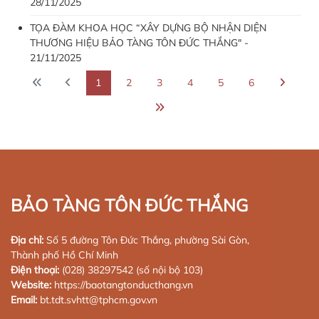
28/11/2025
TỌA ĐÀM KHOA HỌC “XÂY DỰNG BỘ NHẬN DIỆN
THƯƠNG HIỆU BẢO TÀNG TÔN ĐỨC THẮNG" -
21/11/2025
1
2
3
4
5
6
BẢO TÀNG TÔN ĐỨC THẮNG
Địa chỉ:
Số 5 đường Tôn Đức Thắng, phường Sài Gòn,
Thành phố Hồ Chí Minh
Điện thoại:
(028) 38297542 (số nội bộ 103)
Website:
https://baotangtonducthang.vn
Email:
bt.tdt.svhtt@tphcm.gov.vn