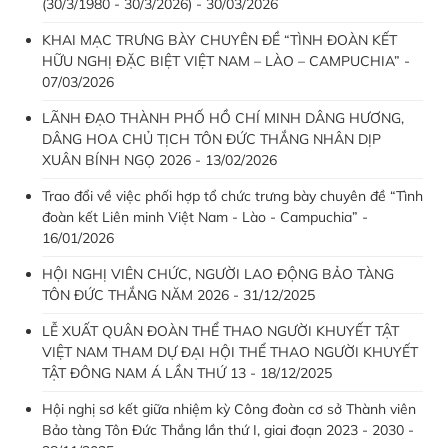
(30/3/1980 - 30/3/2026) - 30/03/2026
KHAI MẠC TRƯNG BÀY CHUYÊN ĐỀ “TÌNH ĐOÀN KẾT
HỮU NGHỊ ĐẶC BIỆT VIỆT NAM – LÀO – CAMPUCHIA” -
07/03/2026
LÃNH ĐẠO THÀNH PHỐ HỒ CHÍ MINH DÂNG HƯƠNG,
DÂNG HOA CHỦ TỊCH TÔN ĐỨC THẮNG NHÂN DỊP
XUÂN BÍNH NGỌ 2026 - 13/02/2026
Trao đổi về việc phối hợp tổ chức trưng bày chuyên đề “Tình
đoàn kết Liên minh Việt Nam - Lào - Campuchia” -
16/01/2026
HỘI NGHỊ VIÊN CHỨC, NGƯỜI LAO ĐỘNG BẢO TÀNG
TÔN ĐỨC THẮNG NĂM 2026 - 31/12/2025
LỄ XUẤT QUÂN ĐOÀN THỂ THAO NGƯỜI KHUYẾT TẬT
VIỆT NAM THAM DỰ ĐẠI HỘI THỂ THAO NGƯỜI KHUYẾT
TẬT ĐÔNG NAM Á LẦN THỨ 13 - 18/12/2025
Hội nghị sơ kết giữa nhiệm kỳ Công đoàn cơ sở Thành viên
Bảo tàng Tôn Đức Thắng lần thứ I, giai đoạn 2023 - 2030 -