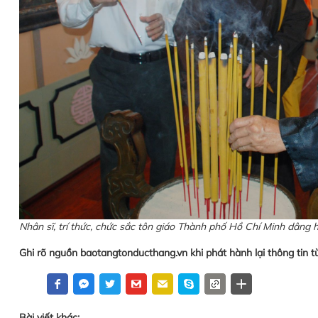
Nhân sĩ, trí thức, chức sắc tôn giáo Thành phố Hồ Chí Minh dâng
Ghi rõ nguồn baotangtonducthang.vn khi phát hành lại thông tin t
Bài viết khác: