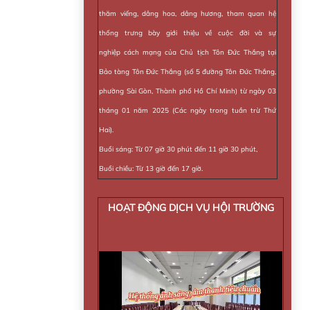
thăm viếng, dâng hoa, dâng hương, tham quan hệ
thống trưng bày giới thiệu về cuộc đời và sự
nghiệp cách mạng của Chủ tịch Tôn Đức Thắng tại
Bảo tàng Tôn Đức Thắng (số 5 đường Tôn Đức Thắng,
phường Sài Gòn, Thành phố Hồ Chí Minh) từ ngày 03
tháng 01 năm 2025 (Các ngày trong tuần trừ Thứ
Hai).
Buổi sáng: Từ 07 giờ 30 phút đến 11 giờ 30 phút,
Buổi chiều: Từ 13 giờ đến 17 giờ.
HOẠT ĐỘNG DỊCH VỤ HỘI TRƯỜNG