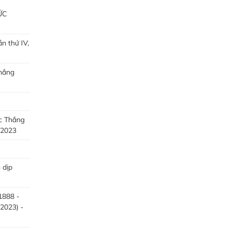
ỨC
n thứ IV,
hắng
c Thắng
/2023
 dịp
1888 -
2023) -