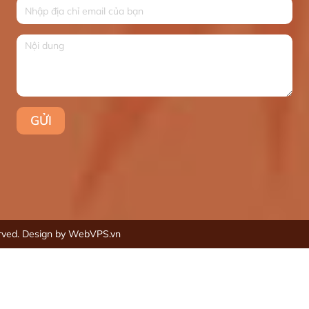
erved.
Design by WebVPS.vn