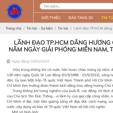
GIỚI THIỆU
BẢO TÀNG 3D
TIN TỨ
Trang chủ
Tin tức - Sự kiện
Tin tức
Lãnh đạo TP.HCM dâng h
LÃNH ĐẠO TP.HCM DÂNG HƯƠNG C
NĂM NGÀY GIẢI PHÓNG MIỀN NAM, T
Ngày đăng: 03/01/2024
Hòa trong không khí cả nước hân hoan chào mừng kỷ niệm 47 
136 năm ngày Quốc tế Lao động (01/5/1886 - 01/5/2022), sáng n
dân, Ủy ban Mặt trận Tổ quốc Việt Nam Thành phố Hồ Chí Minh 
Chí Minh làm trưởng đoàn thành kính dâng hoa, dâng hương Chủ t
Trong không khí trang nghiêm của buổi lễ, các đồng chí lãnh 
của Chủ tịch Tôn Đức Thắng - vị lãnh tụ của giai cấp công nhân, 
Chí Minh vĩ đại, một tấm gương sáng về đạo đức cách mạng, suốt
nước, xây dựng và bảo vệ Tổ quốc Việt Nam xã hội chủ nghĩa.
Một số hình ảnh: