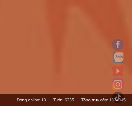
Đang online: 10
Tuần: 6235
Tổng truy cập: 1304345