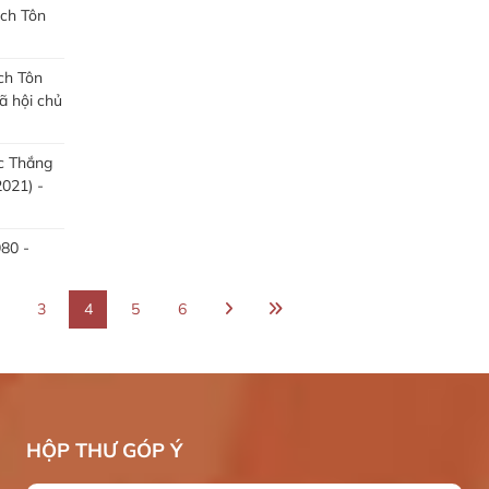
ịch Tôn
ch Tôn
ã hội chủ
c Thắng
021) -
80 -
3
4
5
6
HỘP THƯ GÓP Ý