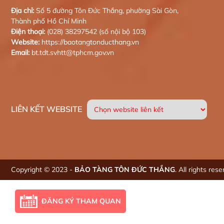
Địa chỉ:
Số 5 đường Tôn Đức Thắng, phường Sài Gòn,
Thành phố Hồ Chí Minh
Điện thoại:
(028) 38297542 (số nội bộ 103)
Website:
https://baotangtonducthang.vn
Email:
bt.tdt.svhtt@tphcm.gov.vn
LIÊN KẾT WEBSITE
Copyright © 2023 -
BẢO TÀNG TÔN ĐỨC THẮNG
. All rights res
ĐĂNG KÝ THAM QUAN