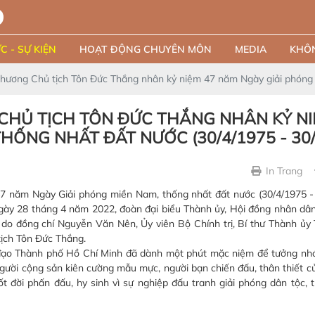
C - SỰ KIỆN
HOẠT ĐỘNG CHUYÊN MÔN
MEDIA
KHÔN
ương Chủ tịch Tôn Đức Thắng nhân kỷ niệm 47 năm Ngày giải phóng m
HỦ TỊCH TÔN ĐỨC THẮNG NHÂN KỶ NI
HỐNG NHẤT ĐẤT NƯỚC (30/4/1975 - 30/
In Trang
năm Ngày Giải phóng miền Nam, thống nhất đất nước (30/4/1975 - 
gày 28 tháng 4 năm 2022, đoàn đại biểu Thành ủy, Hội đồng nhân dâ
do đồng chí Nguyễn Văn Nên, Ủy viên Bộ Chính trị, Bí thư Thành ủ
ịch Tôn Đức Thắng.
đạo Thành phố Hồ Chí Minh đã dành một phút mặc niệm để tưởng nhớ
người cộng sản kiên cường mẫu mực, người bạn chiến đấu, thân thiết c
 đời phấn đấu, hy sinh vì sự nghiệp đấu tranh giải phóng dân tộc, 