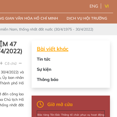
ENG
VI
G GIAN VĂN HÓA HỒ CHÍ MINH
DỊCH VỤ HỘI TRƯỜNG
iền Nam, thống nhất đất nước (30/4/1975 - 30/4/2022)
ỆM 47
Bài viết khác
4/2022)
Tin tức
Cỡ chữ
Sự kiện
30/4/2022) và
n, Ủy ban nhân
Thông báo
y Thành phố Hồ
 đến công lao
ủa Chủ tịch Hồ
Giờ mở cửa
thống nhất đất
Bảo tàng Tôn Đức Thắng tổ chức phục vụ hoạt động