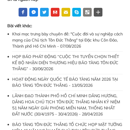
Bài viết khác:
Khai mạc trưng bày chuyên đề: "Cuộc đời và sự nghiệp cách
mạng của Chủ tịch Tôn Đức Thắng" tại Đặc khu Côn Đảo,
Thành phố Hồ Chí Minh - 07/08/2026
HỌP BÁO PHÁT ĐỘNG “CUỘC THI TUYỂN CHỌN THIẾT
KẾ BỘ NHẬN DIỆN THƯƠNG HIỆU BẢO TÀNG TÔN ĐỨC
THẮNG” - 30/06/2026
HOẠT ĐỘNG NGÀY QUỐC TẾ BẢO TÀNG NĂM 2026 TẠI
BẢO TÀNG TÔN ĐỨC THẮNG - 13/05/2026
LÃNH ĐẠO THÀNH PHỐ HỒ CHÍ MINH DÂNG HƯƠNG,
DÂNG HOA CHỦ TỊCH TÔN ĐỨC THẮNG NHÂN KỶ NIỆM
51 NĂM NGÀY GIẢI PHÓNG MIỀN NAM, THỐNG NHẤT
ĐẤT NƯỚC (30/4/1975 - 30/4/2026) - 28/04/2026
BẢO TÀNG TÔN ĐỨC THẮNG TỔ CHỨC HỌP MẶT TƯỞNG