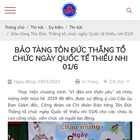
Trang chủ
Tin tức - Sự kiện
Tin tức
Bảo tàng Tôn Đức Thắng tổ chức ngày Quốc tế thiếu nhi 01/6
BẢO TÀNG TÔN ĐỨC THẮNG TỔ
CHỨC NGÀY QUỐC TẾ THIẾU NHI
01/6
Ngày đăng: 03/01/2024
In Trang
Cỡ chữ
Thực hiện chương trình
“Vì đàn em thân yêu”
và chào
mừng một mùa hè 2019 đã đến, được sự đồng ý của Cấp ủy,
Ban Giám đốc, Công đoàn và Chi đoàn Bảo tàng Tôn Đức
Thắng tổ chức ngày Quốc tế thiếu nhi 01/6 cho các cháu là
con công chức, viên chức và người lao động.