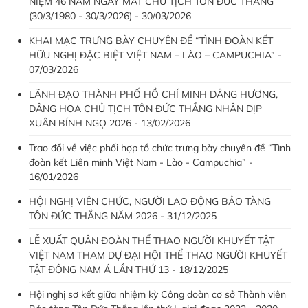
NIỆM 46 NĂM NGÀY MẤT CHỦ TỊCH TÔN ĐỨC THẮNG
(30/3/1980 - 30/3/2026) - 30/03/2026
KHAI MẠC TRƯNG BÀY CHUYÊN ĐỀ “TÌNH ĐOÀN KẾT
HỮU NGHỊ ĐẶC BIỆT VIỆT NAM – LÀO – CAMPUCHIA” -
07/03/2026
LÃNH ĐẠO THÀNH PHỐ HỒ CHÍ MINH DÂNG HƯƠNG,
DÂNG HOA CHỦ TỊCH TÔN ĐỨC THẮNG NHÂN DỊP
XUÂN BÍNH NGỌ 2026 - 13/02/2026
Trao đổi về việc phối hợp tổ chức trưng bày chuyên đề “Tình
đoàn kết Liên minh Việt Nam - Lào - Campuchia” -
16/01/2026
HỘI NGHỊ VIÊN CHỨC, NGƯỜI LAO ĐỘNG BẢO TÀNG
TÔN ĐỨC THẮNG NĂM 2026 - 31/12/2025
LỄ XUẤT QUÂN ĐOÀN THỂ THAO NGƯỜI KHUYẾT TẬT
VIỆT NAM THAM DỰ ĐẠI HỘI THỂ THAO NGƯỜI KHUYẾT
TẬT ĐÔNG NAM Á LẦN THỨ 13 - 18/12/2025
Hội nghị sơ kết giữa nhiệm kỳ Công đoàn cơ sở Thành viên