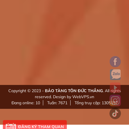
Copyright © 2023 -
BẢO TÀNG TÔN ĐỨC THẮNG
. All rights
reserved.
Design by WebVPS.vn
Đang online: 10
Tuần: 7671
Tổng truy cập: 1305157
ĐĂNG KÝ THAM QUAN