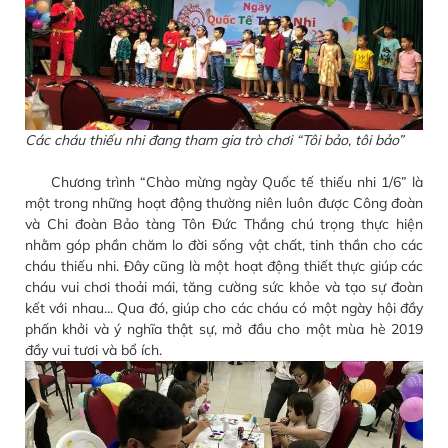
Các cháu thiếu nhi đang tham gia trò chơi “Tôi bảo, tôi bảo”
Chương trình “Chào mừng ngày Quốc tế thiếu nhi 1/6” là
một trong những hoạt động thường niên luôn được Công đoàn
và Chi đoàn Bảo tàng Tôn Đức Thắng chú trọng thực hiện
nhằm góp phần chăm lo đời sống vật chất, tinh thần cho các
cháu thiếu nhi. Đây cũng là một hoạt động thiết thực giúp các
cháu vui chơi thoải mái, tăng cường sức khỏe và tạo sự đoàn
kết với nhau... Qua đó, giúp cho các cháu có một ngày hội đầy
phấn khởi và ý nghĩa thật sự, mở đầu cho một mùa hè 2019
đầy vui tươi và bổ ích.