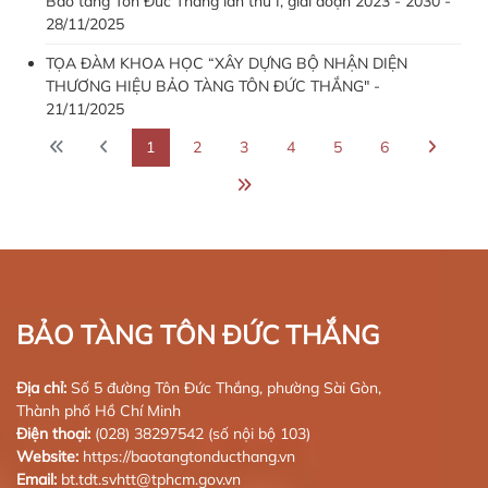
Bảo tàng Tôn Đức Thắng lần thứ I, giai đoạn 2023 - 2030 -
28/11/2025
TỌA ĐÀM KHOA HỌC “XÂY DỰNG BỘ NHẬN DIỆN
THƯƠNG HIỆU BẢO TÀNG TÔN ĐỨC THẮNG" -
21/11/2025
1
2
3
4
5
6
BẢO TÀNG TÔN ĐỨC THẮNG
Địa chỉ:
Số 5 đường Tôn Đức Thắng, phường Sài Gòn,
Thành phố Hồ Chí Minh
Điện thoại:
(028) 38297542 (số nội bộ 103)
Website:
https://baotangtonducthang.vn
Email:
bt.tdt.svhtt@tphcm.gov.vn