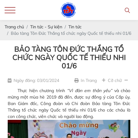
Trang chủ
Tin tức - Sự kiện
Tin tức
Bảo tàng Tôn Đức Thắng tổ chức ngày Quốc tế thiếu nhi 01/6
BẢO TÀNG TÔN ĐỨC THẮNG TỔ
CHỨC NGÀY QUỐC TẾ THIẾU NHI
01/6
Ngày đăng: 03/01/2024
In Trang
Cỡ chữ
Thực hiện chương trình
“Vì đàn em thân yêu”
và chào
mừng một mùa hè 2019 đã đến, được sự đồng ý của Cấp ủy,
Ban Giám đốc, Công đoàn và Chi đoàn Bảo tàng Tôn Đức
Thắng tổ chức ngày Quốc tế thiếu nhi 01/6 cho các cháu là
con công chức, viên chức và người lao động.