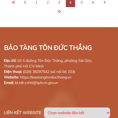
1
2
3
4
5
6
BẢO TÀNG TÔN ĐỨC THẮNG
Địa chỉ:
Số 5 đường Tôn Đức Thắng, phường Sài Gòn,
Thành phố Hồ Chí Minh
Điện thoại:
(028) 38297542 (số nội bộ 103)
Website:
https://baotangtonducthang.vn
Email:
bt.tdt.svhtt@tphcm.gov.vn
LIÊN KẾT WEBSITE