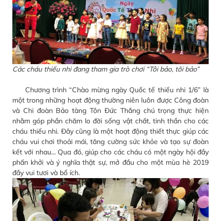
Các cháu thiếu nhi đang tham gia trò chơi “Tôi bảo, tôi bảo”
Chương trình “Chào mừng ngày Quốc tế thiếu nhi 1/6” là
một trong những hoạt động thường niên luôn được Công đoàn
và Chi đoàn Bảo tàng Tôn Đức Thắng chú trọng thực hiện
nhằm góp phần chăm lo đời sống vật chất, tinh thần cho các
cháu thiếu nhi. Đây cũng là một hoạt động thiết thực giúp các
cháu vui chơi thoải mái, tăng cường sức khỏe và tạo sự đoàn
kết với nhau... Qua đó, giúp cho các cháu có một ngày hội đầy
phấn khởi và ý nghĩa thật sự, mở đầu cho một mùa hè 2019
đầy vui tươi và bổ ích.