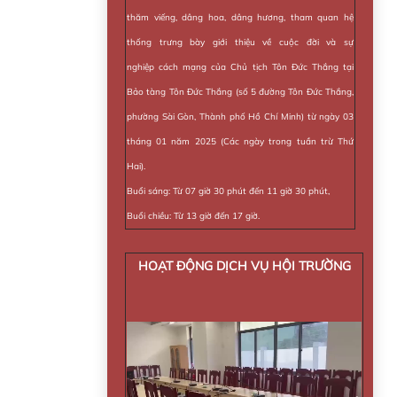
thăm viếng, dâng hoa, dâng hương, tham quan hệ
thống trưng bày giới thiệu về cuộc đời và sự
nghiệp cách mạng của Chủ tịch Tôn Đức Thắng tại
Bảo tàng Tôn Đức Thắng (số 5 đường Tôn Đức Thắng,
phường Sài Gòn, Thành phố Hồ Chí Minh) từ ngày 03
tháng 01 năm 2025 (Các ngày trong tuần trừ Thứ
Hai).
Buổi sáng: Từ 07 giờ 30 phút đến 11 giờ 30 phút,
Buổi chiều: Từ 13 giờ đến 17 giờ.
HOẠT ĐỘNG DỊCH VỤ HỘI TRƯỜNG