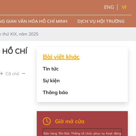
ENG
VI
G GIAN VĂN HÓA HỒ CHÍ MINH
DỊCH VỤ HỘI TRƯỜNG
ần thứ XIX, năm 2025
 HỒ CHÍ
Bài viết khác
Tin tức
Cỡ chữ
Sự kiện
Thông báo
Giờ mở cửa
Bảo tàng Tôn Đức Thắng tổ chức phục vụ hoạt động