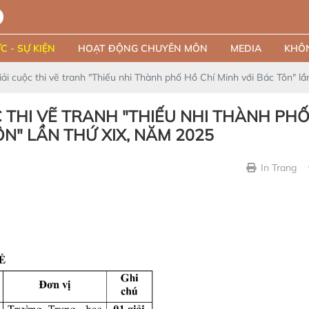
C - SỰ KIỆN
HOẠT ĐỘNG CHUYÊN MÔN
MEDIA
KHÔN
iải cuộc thi vẽ tranh "Thiếu nhi Thành phố Hồ Chí Minh với Bác Tôn" l
C THI VẼ TRANH "THIẾU NHI THÀNH PHỐ
ÔN" LẦN THỨ XIX, NĂM 2025
In Trang