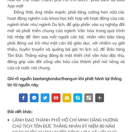
họp mặt
Đồng thời, ông nhấn mạnh, phải tăng cường hơn nữa các
hoạt động nghiên cứu khoa học kết hợp với hoạt động của các
ngành khác như ngành Du lịch, để góp phần vào sự nghiệp đổi
mới và phát triển chung của ngành Văn hóa trong quá trình
hội nhập để làm sao mỗi người cán bộ, nhân viên bảo tàng
phải đóng vai trò như một cán bộ giáo dục, với nhiệm vụ giới
thiệu, tuyên truyền và quảng bá giá trị lịch sử, để Bảo tàng
Tôn Đức Thắng xứng đáng là một thiết chế văn hóa đặc thù,
đóng góp vào đời sống văn hóa của thành phố nói riêng và
của cả nước nói chung.
Ghi rõ nguồn baotangtonducthang.vn khi phát hành lại thông
tin từ nguồn này.
Bài viết khác:
LÃNH ĐẠO THÀNH PHỐ HỒ CHÍ MINH DÂNG HƯƠNG
CHỦ TỊCH TÔN ĐỨC THẮNG NHÂN KỶ NIỆM 80 NĂM