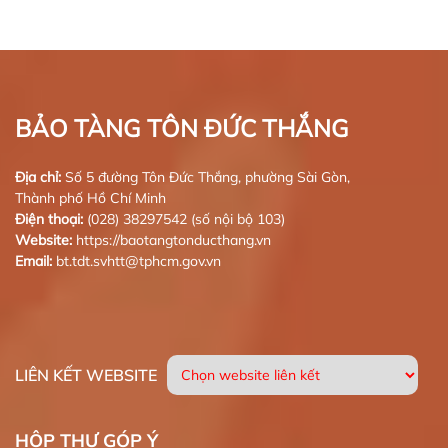
BẢO TÀNG TÔN ĐỨC THẮNG
Địa chỉ:
Số 5 đường Tôn Đức Thắng, phường Sài Gòn,
Thành phố Hồ Chí Minh
Điện thoại:
(028) 38297542 (số nội bộ 103)
Website:
https://baotangtonducthang.vn
Email:
bt.tdt.svhtt@tphcm.gov.vn
LIÊN KẾT WEBSITE
HỘP THƯ GÓP Ý