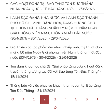
CÁC HOẠT ĐỘNG TẠI BẢO TÀNG TÔN ĐỨC THẮNG
NHÂN NGÀY QUỐC TẾ BẢO TÀNG 18/5 - 17/05/2025
LÃNH ĐẠO ĐẢNG, NHÀ NƯỚC VÀ LÃNH ĐẠO THÀNH
PHỐ HỒ CHÍ MINH DÂNG HOA, DÂNG HƯƠNG CHỦ
TỊCH TÔN ĐỨC THẮNG NHÂN KỶ NIỆM 50 NĂM NGÀY
GIẢI PHÓNG MIỀN NAM, THỐNG NHẤT ĐẤT NƯỚC
(30/4/1975 – 30/4/2025) - 29/04/2025
Giới thiệu các tác phẩm âm nhạc, nhiếp ảnh, mỹ thuật chào
mừng 50 năm Ngày Giải phóng miền Nam, thống nhất đất
nước (30/4/1975 - 30/4/2025) - 21/04/2025
Tọa đàm khoa học chủ đề "Giải pháp tăng cường hoạt động
truyền thông tương tác đối với Bảo tàng Tôn Đức Thắng" -
15/11/2024
Thông báo về việc phục vụ khách tham quan tại Bảo tàng
Tôn Đức Thắng - 31/12/2024
1
2
3
4
5
6