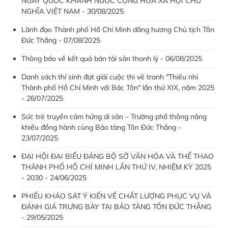
NGÀY QUỐC KHÁNH NƯỚC CỘNG HÒA XÃ HỘI CHỦ
NGHĨA VIỆT NAM - 30/08/2025
Lãnh đạo Thành phố Hồ Chí Minh dâng hương Chủ tịch Tôn
Đức Thắng - 07/08/2025
Thông báo về kết quả bán tài sản thanh lý - 06/08/2025
Danh sách thí sinh đạt giải cuộc thi vẽ tranh "Thiếu nhi
Thành phố Hồ Chí Minh với Bác Tôn" lần thứ XIX, năm 2025
- 26/07/2025
Sức trẻ truyền cảm hứng di sản – Trường phổ thông năng
khiếu đồng hành cùng Bảo tàng Tôn Đức Thắng -
23/07/2025
ĐẠI HỘI ĐẠI BIỂU ĐẢNG BỘ SỞ VĂN HÓA VÀ THỂ THAO
THÀNH PHỐ HỒ CHÍ MINH LẦN THỨ IV, NHIỆM KỲ 2025
- 2030 - 24/06/2025
PHIẾU KHẢO SÁT Ý KIẾN VỀ CHẤT LƯỢNG PHỤC VỤ VÀ
ĐÁNH GIÁ TRƯNG BÀY TẠI BẢO TÀNG TÔN ĐỨC THẮNG
- 29/05/2025