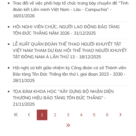
Trao đổi về việc phối hợp tổ chức trưng bày chuyên đề “Tình
đoàn kết Liên minh Việt Nam - Lào - Campuchia” -
16/01/2026
HỘI NGHỊ VIÊN CHỨC, NGƯỜI LAO ĐỘNG BẢO TÀNG
TÔN ĐỨC THẮNG NĂM 2026 - 31/12/2025
LỄ XUẤT QUÂN ĐOÀN THỂ THAO NGƯỜI KHUYẾT TẬT
VIỆT NAM THAM DỰ ĐẠI HỘI THỂ THAO NGƯỜI KHUYẾT
TẬT ĐÔNG NAM Á LẦN THỨ 13 - 18/12/2025
Hội nghị sơ kết giữa nhiệm kỳ Công đoàn cơ sở Thành viên
Bảo tàng Tôn Đức Thắng lần thứ I, giai đoạn 2023 - 2030 -
28/11/2025
TỌA ĐÀM KHOA HỌC “XÂY DỰNG BỘ NHẬN DIỆN
THƯƠNG HIỆU BẢO TÀNG TÔN ĐỨC THẮNG" -
21/11/2025
1
2
3
4
5
6