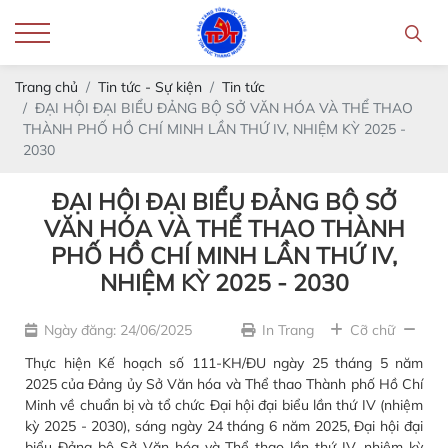
Trang chủ
Tin tức - Sự kiện
Tin tức
ĐẠI HỘI ĐẠI BIỂU ĐẢNG BỘ SỞ VĂN HÓA VÀ THỂ THAO
THÀNH PHỐ HỒ CHÍ MINH LẦN THỨ IV, NHIỆM KỲ 2025 -
2030
ĐẠI HỘI ĐẠI BIỂU ĐẢNG BỘ SỞ
VĂN HÓA VÀ THỂ THAO THÀNH
PHỐ HỒ CHÍ MINH LẦN THỨ IV,
NHIỆM KỲ 2025 - 2030
Ngày đăng: 24/06/2025
In Trang
Cỡ chữ
Thực hiện Kế hoạch số 111-KH/ĐU ngày 25 tháng 5 năm
2025 của Đảng ủy Sở Văn hóa và Thể thao Thành phố Hồ Chí
Minh về chuẩn bị và tổ chức Đại hội đại biểu lần thứ IV (nhiệm
kỳ 2025 - 2030), sáng ngày 24 tháng 6 năm 2025, Đại hội đại
biểu Đảng bộ Sở Văn hóa và Thể thao lần thứ IV, nhiệm kỳ