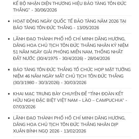
KẾ BỘ NHẬN DIỆN THƯƠNG HIỆU BẢO TÀNG TÔN ĐỨC
THẮNG” - 30/06/2026
HOẠT ĐỘNG NGÀY QUỐC TẾ BẢO TÀNG NĂM 2026 TẠI
BẢO TÀNG TÔN ĐỨC THẮNG - 13/05/2026
LÃNH ĐẠO THÀNH PHỐ HỒ CHÍ MINH DÂNG HƯƠNG,
DÂNG HOA CHỦ TỊCH TÔN ĐỨC THẮNG NHÂN KỶ NIỆM
51 NĂM NGÀY GIẢI PHÓNG MIỀN NAM, THỐNG NHẤT
ĐẤT NƯỚC (30/4/1975 - 30/4/2026) - 28/04/2026
BẢO TÀNG TÔN ĐỨC THẮNG TỔ CHỨC HỌP MẶT TƯỞNG
NIỆM 46 NĂM NGÀY MẤT CHỦ TỊCH TÔN ĐỨC THẮNG
(30/3/1980 - 30/3/2026) - 30/03/2026
KHAI MẠC TRƯNG BÀY CHUYÊN ĐỀ “TÌNH ĐOÀN KẾT
HỮU NGHỊ ĐẶC BIỆT VIỆT NAM – LÀO – CAMPUCHIA” -
07/03/2026
LÃNH ĐẠO THÀNH PHỐ HỒ CHÍ MINH DÂNG HƯƠNG,
DÂNG HOA CHỦ TỊCH TÔN ĐỨC THẮNG NHÂN DỊP
XUÂN BÍNH NGỌ 2026 - 13/02/2026