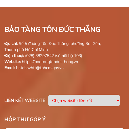
BẢO TÀNG TÔN ĐỨC THẮNG
Địa chỉ:
Số 5 đường Tôn Đức Thắng, phường Sài Gòn,
Thành phố Hồ Chí Minh
Điện thoại:
(028) 38297542 (số nội bộ 103)
Website:
https://baotangtonducthang.vn
Email:
bt.tdt.svhtt@tphcm.gov.vn
LIÊN KẾT WEBSITE
HỘP THƯ GÓP Ý