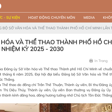
C - SỰ KIỆN
HOẠT ĐỘNG CHUYÊN MÔN
MEDIA
KHÔN
NG BỘ SỞ VĂN HÓA VÀ THỂ THAO THÀNH PHỐ HỒ CHÍ MINH LẦN TH
N HÓA VÀ THỂ THAO THÀNH PHỐ HỒ CH
 NHIỆM KỲ 2025 - 2030
In Trang
Đảng ủy Sở Văn hóa và Thể thao Thành phố Hồ Chí Minh về chuẩn
24 tháng 6 năm 2025, Đại hội đại biểu Đảng bộ Sở Văn hóa và Thể th
Đức Thắng.
à Thể thao do đồng chí Trần Thế Thuận, Thành ủy viên, Bí thư Đảng ủ
Trần Thị Diệu Thúy, Thành ủy viên, Ủy viên Ban thường vụ Đảng ủy Ủ
h thành kính dâng hoa, dâng hương tưởng nhớ Chủ tịch Tôn Đức Thắ