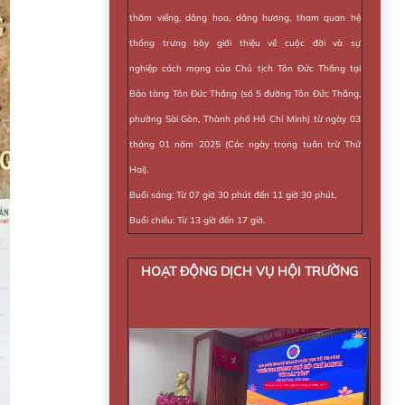
thăm viếng, dâng hoa, dâng hương, tham quan hệ
thống trưng bày giới thiệu về cuộc đời và sự
nghiệp cách mạng của Chủ tịch Tôn Đức Thắng tại
Bảo tàng Tôn Đức Thắng (số 5 đường Tôn Đức Thắng,
phường Sài Gòn, Thành phố Hồ Chí Minh) từ ngày 03
tháng 01 năm 2025 (Các ngày trong tuần trừ Thứ
Hai).
Buổi sáng: Từ 07 giờ 30 phút đến 11 giờ 30 phút,
Buổi chiều: Từ 13 giờ đến 17 giờ.
HOẠT ĐỘNG DỊCH VỤ HỘI TRƯỜNG