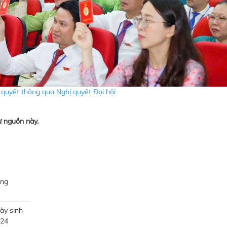
quyết thông qua Nghị quyết Đại hội
ừ nguồn này.
âng
ày sinh
024