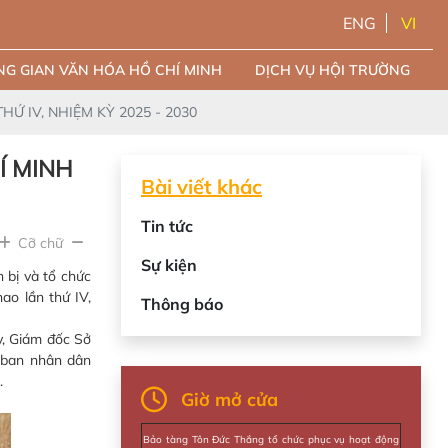
ENG
VI
G GIAN VĂN HÓA HỒ CHÍ MINH
DỊCH VỤ HỘI TRƯỜNG
Ứ IV, NHIỆM KỲ 2025 - 2030
Í MINH
Bài viết khác
Tin tức
Cỡ chữ
Sự kiện
 bị và tổ chức
ao lần thứ IV,
Thông báo
y, Giám đốc Sở
y ban nhân dân
ng.
Giờ mở cửa
Bảo tàng Tôn Đức Thắng tổ chức phục vụ hoạt động