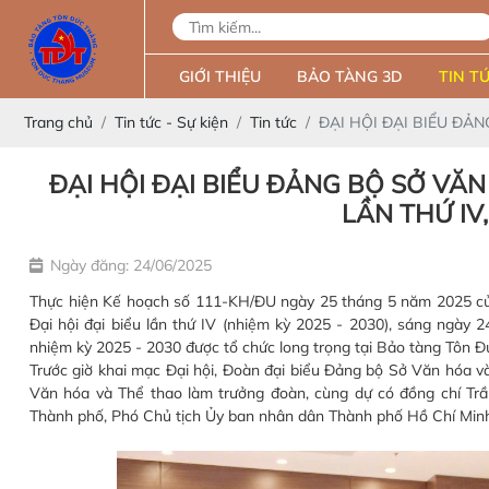
GIỚI THIỆU
BẢO TÀNG 3D
TIN TỨ
Trang chủ
Tin tức - Sự kiện
Tin tức
ĐẠI HỘI ĐẠI BIỂU ĐẢ
ĐẠI HỘI ĐẠI BIỂU ĐẢNG BỘ SỞ VĂ
LẦN THỨ IV,
Ngày đăng: 24/06/2025
Thực hiện Kế hoạch số 111-KH/ĐU ngày 25 tháng 5 năm 2025 của 
Đại hội đại biểu lần thứ IV (nhiệm kỳ 2025 - 2030), sáng ngày 
nhiệm kỳ 2025 - 2030 được tổ chức long trọng tại Bảo tàng Tôn 
Trước giờ khai mạc Đại hội, Đoàn đại biểu Đảng bộ Sở Văn hóa v
Văn hóa và Thể thao làm trưởng đoàn, cùng dự có đồng chí 
Thành phố, Phó Chủ tịch Ủy ban nhân dân Thành phố Hồ Chí Min