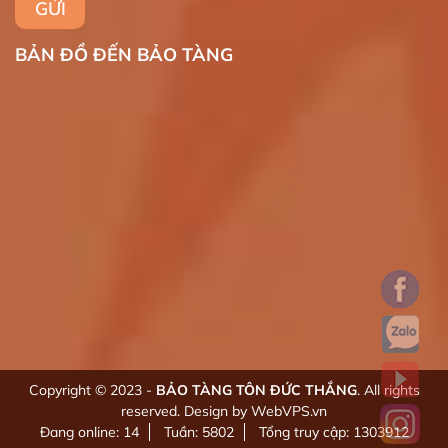
BẢN ĐỒ ĐẾN BẢO TÀNG
Copyright © 2023 -
BẢO TÀNG TÔN ĐỨC THẮNG
. All rights
reserved.
Design by WebVPS.vn
Đang online: 14
Tuần: 5802
Tổng truy cập: 1303912