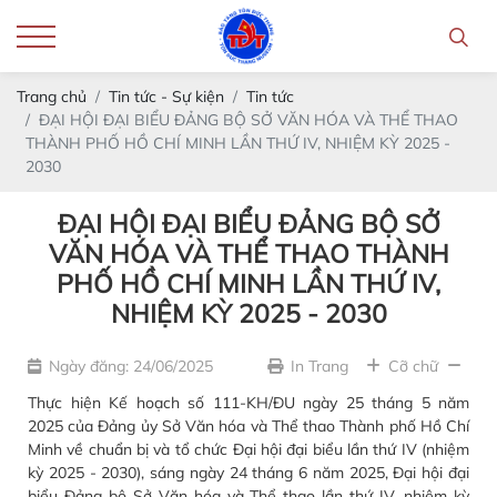
Trang chủ
Tin tức - Sự kiện
Tin tức
ĐẠI HỘI ĐẠI BIỂU ĐẢNG BỘ SỞ VĂN HÓA VÀ THỂ THAO
THÀNH PHỐ HỒ CHÍ MINH LẦN THỨ IV, NHIỆM KỲ 2025 -
2030
ĐẠI HỘI ĐẠI BIỂU ĐẢNG BỘ SỞ
VĂN HÓA VÀ THỂ THAO THÀNH
PHỐ HỒ CHÍ MINH LẦN THỨ IV,
NHIỆM KỲ 2025 - 2030
Ngày đăng: 24/06/2025
In Trang
Cỡ chữ
Thực hiện Kế hoạch số 111-KH/ĐU ngày 25 tháng 5 năm
2025 của Đảng ủy Sở Văn hóa và Thể thao Thành phố Hồ Chí
Minh về chuẩn bị và tổ chức Đại hội đại biểu lần thứ IV (nhiệm
kỳ 2025 - 2030), sáng ngày 24 tháng 6 năm 2025, Đại hội đại
biểu Đảng bộ Sở Văn hóa và Thể thao lần thứ IV, nhiệm kỳ