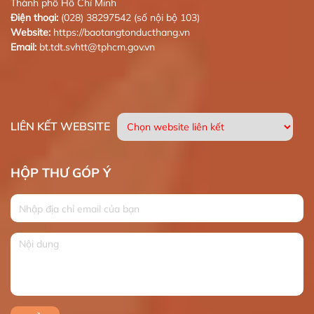
Thành phố Hồ Chí Minh
Điện thoại:
(028) 38297542 (số nội bộ 103)
Website:
https://baotangtonducthang.vn
Email:
bt.tdt.svhtt@tphcm.gov.vn
LIÊN KẾT WEBSITE
HỘP THƯ GÓP Ý