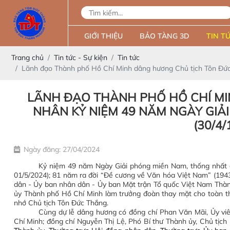
GIỚI THIỆU
BẢO TÀNG 3D
TIN TỨ
Trang chủ
Tin tức - Sự kiện
Tin tức
Lãnh đạo Thành phố Hồ Chí Minh dâng hương Chủ tịch Tôn Đức
LÃNH ĐẠO THÀNH PHỐ HỒ CHÍ M
NHÂN KỶ NIỆM 49 NĂM NGÀY GIẢ
(30/4/
Ngày đăng: 27/04/2024
Kỷ niệm 49 năm Ngày Giải phóng miền Nam, thống nhất đ
01/5/2024); 81 năm ra đời “Đề cương về Văn hóa Việt Nam” (194
dân - Ủy ban nhân dân - Ủy ban Mặt trận Tổ quốc Việt Nam Thàn
ủy Thành phố Hồ Chí Minh làm trưởng đoàn thay mặt cho toàn t
nhớ Chủ tịch Tôn Đức Thắng.
Cùng dự lễ dâng hương có
đồng chí Phan Văn Mãi, Ủy vi
Chí Minh; đồng chí Nguyễn Thị Lệ, Phó Bí thư Thành ủy, Chủ tịc