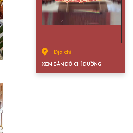
Địa chỉ
XEM BẢN ĐỒ CHỈ ĐƯỜNG