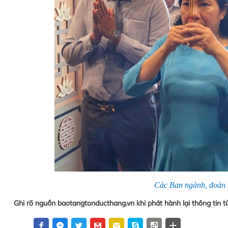
Các Ban ngành, đoàn 
Ghi rõ nguồn baotangtonducthang.vn khi phát hành lại thông tin t