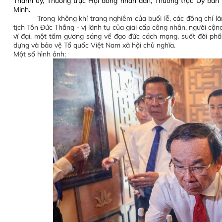
Thành ủy, Thường trực Hội đồng nhân dân, Thường trực Ủy ban
Minh.
Trong không khí trang nghiêm của buổi lễ, các đồng chí
tịch Tôn Đức Thắng - vị lãnh tụ của giai cấp công nhân, người cộ
vĩ đại, một tấm gương sáng về đạo đức cách mạng, suốt đời phấn
dựng và bảo vệ Tổ quốc Việt Nam xã hội chủ nghĩa.
Một số hình ảnh: