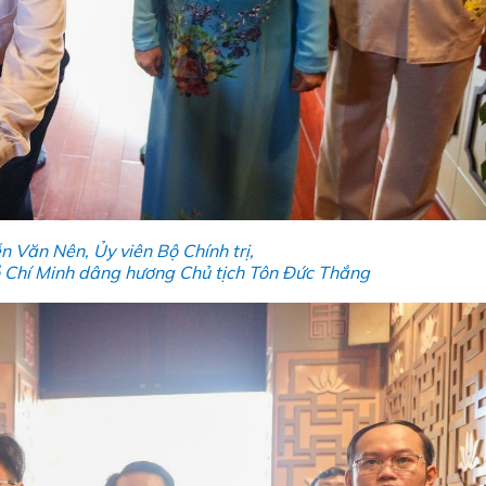
 Văn Nên, Ủy viên Bộ Chính trị,
 Chí Minh dâng hương Chủ tịch Tôn Đức Thắng