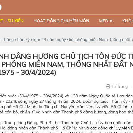
C - SỰ KIỆN
HOẠT ĐỘNG CHUYÊN MÔN
MEDIA
KHÔN
 Thắng nhân kỷ niệm 49 năm ngày Giải phóng miền Nam, thống nhất đấ
INH DÂNG HƯƠNG CHỦ TỊCH TÔN ĐỨC 
I PHÓNG MIỀN NAM, THỐNG NHẤT ĐẤT 
1975 - 30/4/2024)
In Trang
ất nước (30/4/1975 - 30/4/2024) và 138 năm Ngày Quốc tế Lao động
3 - 2024), sáng ngày 27 tháng 4 năm 2024, Đoàn đại biểu Thành ủy -
h phố Hồ Chí Minh do đồng chí Nguyễn Văn Nên, Ủy viên Bộ Chính trị
hể cán bộ, chiến sĩ và Nhân dân Thành phố dâng hương, dâng hoa th
ên Trung ương Đảng, Phó Bí thư Thành ủy, Chủ tịch Ủy ban nhân dâ
h Hội đồng nhân dân Thành phố Hồ Chí Minh và
các đồng chí Ủy viên