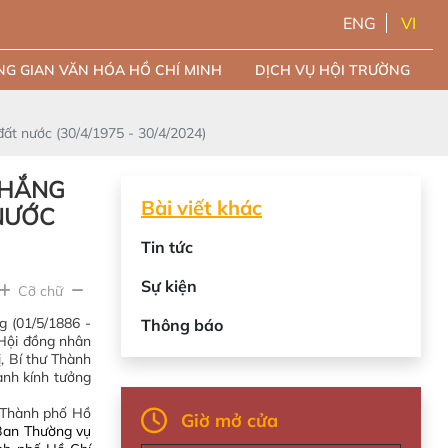
ENG
VI
G GIAN VĂN HÓA HỒ CHÍ MINH
DỊCH VỤ HỘI TRƯỜNG
t nước (30/4/1975 - 30/4/2024)
THẮNG
Bài viết khác
NƯỚC
Tin tức
Sự kiện
Cỡ chữ
 (01/5/1886 -
Thông báo
 Hội đồng nhân
, Bí thư Thành
ành kính tưởng
n Thành phố Hồ
Giờ mở cửa
 Ban Thường vụ