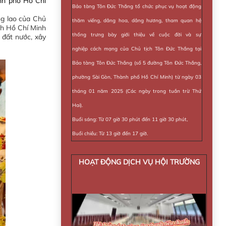
nh phố Hồ Chí
Bảo tàng Tôn Đức Thắng tổ chức phục vụ hoạt động
ng lao của Chủ
thăm viếng, dâng hoa, dâng hương, tham quan hệ
ch Hồ Chí Minh
thống trưng bày giới thiệu về cuộc đời và sự
 đất nước, xây
nghiệp cách mạng của Chủ tịch Tôn Đức Thắng tại
Bảo tàng Tôn Đức Thắng (số 5 đường Tôn Đức Thắng,
phường Sài Gòn, Thành phố Hồ Chí Minh) từ ngày 03
tháng 01 năm 2025 (Các ngày trong tuần trừ Thứ
Hai).
Buổi sáng: Từ 07 giờ 30 phút đến 11 giờ 30 phút,
Buổi chiều: Từ 13 giờ đến 17 giờ.
HOẠT ĐỘNG DỊCH VỤ HỘI TRƯỜNG