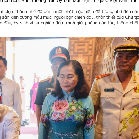
 nhân dân, Ban Thường trực Ủy ban Mặt trận Tổ quốc Việt Nam Thà
 lãnh đạo Thành phố đã dành một phút mặc niệm để tưởng nhớ đến cô
ng sản kiên cường mẫu mực, người bạn chiến đấu, thân thiết của Chủ tị
 đấu, hy sinh vì sự nghiệp đấu tranh giải phóng dân tộc, thống nhất