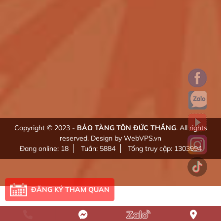
Copyright © 2023 -
BẢO TÀNG TÔN ĐỨC THẮNG
. All rights
reserved.
Design by WebVPS.vn
Đang online: 18
Tuần: 5884
Tổng truy cập: 1303994
ĐĂNG KÝ THAM QUAN