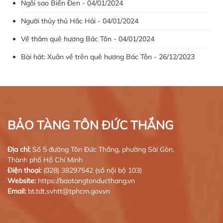
Ngôi sao Biển Đen - 04/01/2024
Người thủy thủ Hắc Hải - 04/01/2024
Về thăm quê hương Bác Tôn - 04/01/2024
Bài hát: Xuân về trên quê hương Bác Tôn - 26/12/2023
BẢO TÀNG TÔN ĐỨC THẮNG
Địa chỉ:
Số 5 đường Tôn Đức Thắng, phường Sài Gòn,
Thành phố Hồ Chí Minh
Điện thoại:
(028) 38297542 (số nội bộ 103)
Website:
https://baotangtonducthang.vn
Email:
bt.tdt.svhtt@tphcm.gov.vn