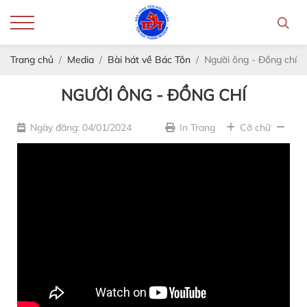
Trang chủ
Media
Bài hát về Bác Tôn
Người ông - Đồng chí
NGƯỜI ÔNG - ĐỒNG CHÍ
Ngày đăng: 04/01/2024
In Trang
Cỡ chữ