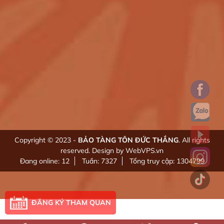
Copyright © 2023 -
BẢO TÀNG TÔN ĐỨC THẮNG
. All rights
reserved.
Design by WebVPS.vn
Đang online: 12
Tuần: 7327
Tổng truy cập: 1304799
ĐĂNG KÝ THAM QUAN