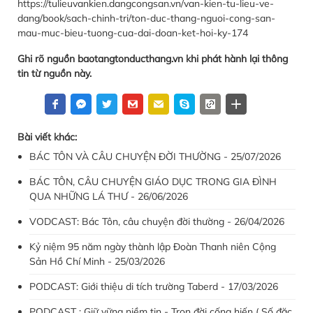
https://tulieuvankien.dangcongsan.vn/van-kien-tu-lieu-ve-
dang/book/sach-chinh-tri/ton-duc-thang-nguoi-cong-san-
mau-muc-bieu-tuong-cua-dai-doan-ket-hoi-ky-174
Ghi rõ nguồn baotangtonducthang.vn khi phát hành lại thông
tin từ nguồn này.
Bài viết khác:
BÁC TÔN VÀ CÂU CHUYỆN ĐỜI THƯỜNG - 25/07/2026
BÁC TÔN, CÂU CHUYỆN GIÁO DỤC TRONG GIA ĐÌNH
QUA NHỮNG LÁ THƯ - 26/06/2026
VODCAST: Bác Tôn, câu chuyện đời thường - 26/04/2026
Kỷ niệm 95 năm ngày thành lập Đoàn Thanh niên Cộng
Sản Hồ Chí Minh - 25/03/2026
PODCAST: Giới thiệu di tích trường Taberd - 17/03/2026
PODCAST : Giữ vững niềm tin - Trọn đời cống hiến ( Số đặc