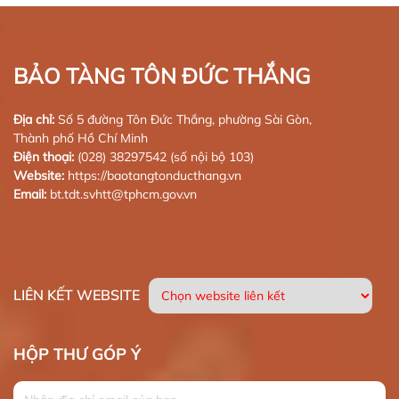
BẢO TÀNG TÔN ĐỨC THẮNG
Địa chỉ:
Số 5 đường Tôn Đức Thắng, phường Sài Gòn,
Thành phố Hồ Chí Minh
Điện thoại:
(028) 38297542 (số nội bộ 103)
Website:
https://baotangtonducthang.vn
Email:
bt.tdt.svhtt@tphcm.gov.vn
LIÊN KẾT WEBSITE
HỘP THƯ GÓP Ý