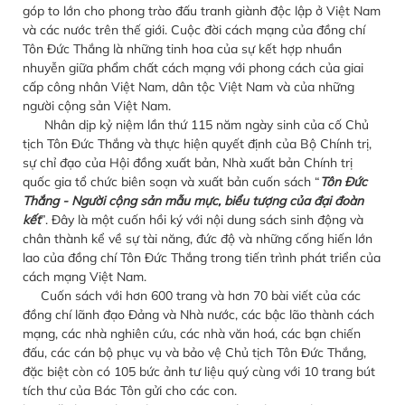
góp to lớn cho phong trào đấu tranh giành độc lập ở Việt Nam
và các nước trên thế giới. Cuộc đời cách mạng của đồng chí
Tôn Đức Thắng là những tinh hoa của sự kết hợp nhuần
nhuyễn giữa phẩm chất cách mạng với phong cách của giai
cấp công nhân Việt Nam, dân tộc Việt Nam và của những
người cộng sản Việt Nam.
Nhân dịp kỷ niệm lần thứ 115 năm ngày sinh của cố Chủ
tịch Tôn Đức Thắng và thực hiện quyết định của Bộ Chính trị,
sự chỉ đạo của Hội đồng xuất bản, Nhà xuất bản Chính trị
quốc gia tổ chức biên soạn và xuất bản cuốn sách “
Tôn Đức
Thắng - Người cộng sản mẫu mực, biểu tượng của đại đoàn
kết
”. Đây là một cuốn hồi ký với nội dung sách sinh động và
chân thành kể về sự tài năng, đức độ và những cống hiến lớn
lao của đồng chí Tôn Đức Thắng trong tiến trình phát triển của
cách mạng Việt Nam.
Cuốn sách với hơn 600 trang và hơn 70 bài viết của các
đồng chí lãnh đạo Đảng và Nhà nước, các bậc lão thành cách
mạng, các nhà nghiên cứu, các nhà văn hoá, các bạn chiến
đấu, các cán bộ phục vụ và bảo vệ Chủ tịch Tôn Đức Thắng,
đặc biệt còn có 105 bức ảnh tư liệu quý cùng với 10 trang bút
tích thư của Bác Tôn gửi cho các con.