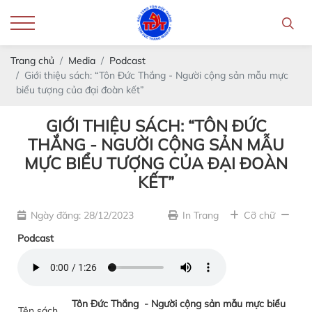
Trang chủ
Media
Podcast
Giới thiệu sách: “Tôn Đức Thắng - Người cộng sản mẫu mực
biểu tượng của đại đoàn kết”
GIỚI THIỆU SÁCH: “TÔN ĐỨC
THẮNG - NGƯỜI CỘNG SẢN MẪU
MỰC BIỂU TƯỢNG CỦA ĐẠI ĐOÀN
KẾT”
Ngày đăng: 28/12/2023
In Trang
Cỡ chữ
Podcast
Tôn Đức Thắng - Người cộng sản mẫu mực biểu
Tên sách