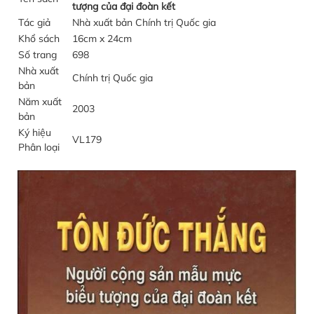
tượng của đại đoàn kết
Tác giả
Nhà xuất bản Chính trị Quốc gia
Khổ sách
16cm x 24cm
Số trang
698
Nhà xuất
Chính trị Quốc gia
bản
Năm xuất
2003
bản
Ký hiệu
VL179
Phân loại