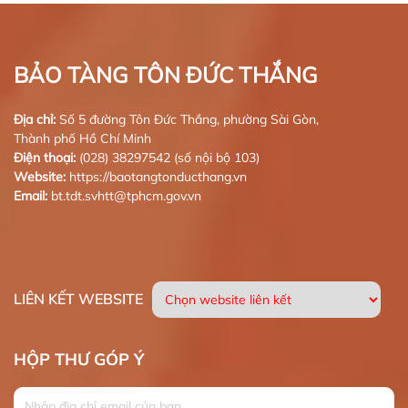
BẢO TÀNG TÔN ĐỨC THẮNG
Địa chỉ:
Số 5 đường Tôn Đức Thắng, phường Sài Gòn,
Thành phố Hồ Chí Minh
Điện thoại:
(028) 38297542 (số nội bộ 103)
Website:
https://baotangtonducthang.vn
Email:
bt.tdt.svhtt@tphcm.gov.vn
LIÊN KẾT WEBSITE
HỘP THƯ GÓP Ý