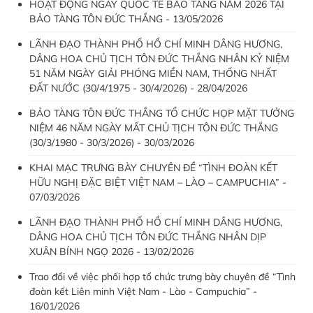
HOẠT ĐỘNG NGÀY QUỐC TẾ BẢO TÀNG NĂM 2026 TẠI
BẢO TÀNG TÔN ĐỨC THẮNG - 13/05/2026
LÃNH ĐẠO THÀNH PHỐ HỒ CHÍ MINH DÂNG HƯƠNG,
DÂNG HOA CHỦ TỊCH TÔN ĐỨC THẮNG NHÂN KỶ NIỆM
51 NĂM NGÀY GIẢI PHÓNG MIỀN NAM, THỐNG NHẤT
ĐẤT NƯỚC (30/4/1975 - 30/4/2026) - 28/04/2026
BẢO TÀNG TÔN ĐỨC THẮNG TỔ CHỨC HỌP MẶT TƯỞNG
NIỆM 46 NĂM NGÀY MẤT CHỦ TỊCH TÔN ĐỨC THẮNG
(30/3/1980 - 30/3/2026) - 30/03/2026
KHAI MẠC TRƯNG BÀY CHUYÊN ĐỀ “TÌNH ĐOÀN KẾT
HỮU NGHỊ ĐẶC BIỆT VIỆT NAM – LÀO – CAMPUCHIA” -
07/03/2026
LÃNH ĐẠO THÀNH PHỐ HỒ CHÍ MINH DÂNG HƯƠNG,
DÂNG HOA CHỦ TỊCH TÔN ĐỨC THẮNG NHÂN DỊP
XUÂN BÍNH NGỌ 2026 - 13/02/2026
Trao đổi về việc phối hợp tổ chức trưng bày chuyên đề “Tình
đoàn kết Liên minh Việt Nam - Lào - Campuchia” -
16/01/2026