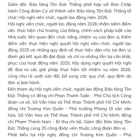
Giám đốc Bảo tàng Tôn Đức Thắng phối hợp với Ban Chấp
hành Công đoàn Cơ sở thành viên Bảo tàng Tôn Đức Thắng tổ
chức Hội nghị viên chức, người lao động năm 2026.
Hội nghị viên chức, người lao động năm 2026 nhằm kiểm điểm
việc thực hiện chủ trương của Đảng, chính sách pháp luật của
Nhà nước liên quan đến chức năng, nhiệm vụ của đơn vị, Kiểm
điểm việc thực hiện nghị quyết hội nghị viên chức, người lao
động 2025 và những quy định về thực hiện dân chủ tại đơn vị;
đánh giá kết quả đã đạt được và chỉ ra những tồn tại cần khắc
phục của hoạt động năm 2025. Xây dựng nghị quyết Hội nghị
để đưa ra các giải pháp thực hiện tốt nhiệm vụ năm 2026,
cũng như rà soát sửa đổi, bổ sung các quy chế, quy định do
đơn vị ban hành.
Đến tham dự Hội nghị viên chức, người lao động Bảo tàng Tôn
Đức Thắng có đồng chí Phan Thanh Tuấn - Phó Chủ tịch Công
đoàn cơ sở, Sở Văn hóa và Thể thao Thành phố Hồ Chí Minh;
đồng chí Trương Kim Quân - Phó trưởng Phòng Di sản văn
hóa, Sở Văn hóa và Thể thao Thành phố Hồ Chí Minh; đồng
chí Phạm Thành Nam - Bí thư chi bộ, Giám đốc Bảo tàng Tôn
Đức Thắng cùng 25 công đoàn viên thuộc công đoàn đơn vị.
Phát biểu tại Hội nghị, đồng chí Trương Kim Quân - Phó