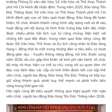
trưởng Phòng Di sản văn hóa, Sở Văn hóa và Thể thao Thành
phố Hồ Chí Minh đã nhận định: Trong năm 2025, Bảo tàng Tôn
Đức Thắng được Sở Văn hóa và Thể thao Thành phố Hồ Chí
Minh đánh giá cao về hiệu quả hoạt động. Bảo tàng đã hoàn
thiện, tổ chức khánh thành công trình xây dựng mới và đi vào
hoạt động với nội dung và hình thức trưng bày hiện đại, nhận
được nhiều phản hồi tích cực từ công chúng. Đặc biệt với
những kết quả đạt được, trong năm qua Bảo tàng cũng đã
được Bộ Văn hóa, Thể thao và Du lịch công nhận là Bảo tàng
hạng I, đồng thời là một trong những đơn vị tiêu biểu có hoạt
động giáo dục - truyền thông năng động, nổi trội. Bước sang
năm 2026, dù còn gặp khó khăn về kinh phí vận hành, tổ chức
bộ máy và thực hiện cơ chế tự chủ, song với sự quan tâm chỉ
đạo của lãnh đạo các cấp và tinh thần đoàn kết của tập thể
viên chức, người lao động, Bảo tàng Tôn Đức Thắng sẽ tiếp tục
giữ vững thành quả, phát huy thế mạnh và phát triển bền
vững trong thời gian tới.
Hội nghị cũng đã biểu quyết thông qua Nghị quyết Hội nghị
viên chức, người lao động Bảo tàng Tôn Đức Thắng năm 2026.