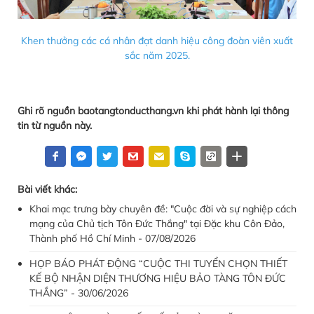
Khen thưởng các cá nhân đạt danh hiệu công đoàn viên xuất
sắc năm 2025.
Ghi rõ nguồn baotangtonducthang.vn khi phát hành lại thông
tin từ nguồn này.
Bài viết khác:
Khai mạc trưng bày chuyên đề: "Cuộc đời và sự nghiệp cách
mạng của Chủ tịch Tôn Đức Thắng" tại Đặc khu Côn Đảo,
Thành phố Hồ Chí Minh - 07/08/2026
HỌP BÁO PHÁT ĐỘNG “CUỘC THI TUYỂN CHỌN THIẾT
KẾ BỘ NHẬN DIỆN THƯƠNG HIỆU BẢO TÀNG TÔN ĐỨC
THẮNG” - 30/06/2026