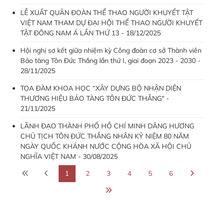
LỄ XUẤT QUÂN ĐOÀN THỂ THAO NGƯỜI KHUYẾT TẬT
VIỆT NAM THAM DỰ ĐẠI HỘI THỂ THAO NGƯỜI KHUYẾT
TẬT ĐÔNG NAM Á LẦN THỨ 13 - 18/12/2025
Hội nghị sơ kết giữa nhiệm kỳ Công đoàn cơ sở Thành viên
Bảo tàng Tôn Đức Thắng lần thứ I, giai đoạn 2023 - 2030 -
28/11/2025
TỌA ĐÀM KHOA HỌC “XÂY DỰNG BỘ NHẬN DIỆN
THƯƠNG HIỆU BẢO TÀNG TÔN ĐỨC THẮNG" -
21/11/2025
LÃNH ĐẠO THÀNH PHỐ HỒ CHÍ MINH DÂNG HƯƠNG
CHỦ TỊCH TÔN ĐỨC THẮNG NHÂN KỶ NIỆM 80 NĂM
NGÀY QUỐC KHÁNH NƯỚC CỘNG HÒA XÃ HỘI CHỦ
NGHĨA VIỆT NAM - 30/08/2025
1
2
3
4
5
6