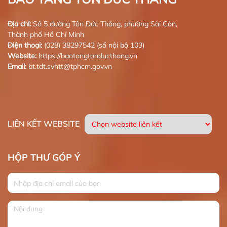
Địa chỉ:
Số 5 đường Tôn Đức Thắng, phường Sài Gòn,
Thành phố Hồ Chí Minh
Điện thoại:
(028) 38297542 (số nội bộ 103)
Website:
https://baotangtonducthang.vn
Email:
bt.tdt.svhtt@tphcm.gov.vn
LIÊN KẾT WEBSITE
HỘP THƯ GÓP Ý