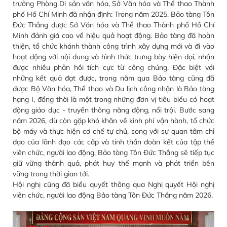
trưởng Phòng Di sản văn hóa, Sở Văn hóa và Thể thao Thành
phố Hồ Chí Minh đã nhận định: Trong năm 2025, Bảo tàng Tôn
Đức Thắng được Sở Văn hóa và Thể thao Thành phố Hồ Chí
Minh đánh giá cao về hiệu quả hoạt động. Bảo tàng đã hoàn
thiện, tổ chức khánh thành công trình xây dựng mới và đi vào
hoạt động với nội dung và hình thức trưng bày hiện đại, nhận
được nhiều phản hồi tích cực từ công chúng. Đặc biệt với
những kết quả đạt được, trong năm qua Bảo tàng cũng đã
được Bộ Văn hóa, Thể thao và Du lịch công nhận là Bảo tàng
hạng I, đồng thời là một trong những đơn vị tiêu biểu có hoạt
động giáo dục - truyền thông năng động, nổi trội. Bước sang
năm 2026, dù còn gặp khó khăn về kinh phí vận hành, tổ chức
bộ máy và thực hiện cơ chế tự chủ, song với sự quan tâm chỉ
đạo của lãnh đạo các cấp và tinh thần đoàn kết của tập thể
viên chức, người lao động, Bảo tàng Tôn Đức Thắng sẽ tiếp tục
giữ vững thành quả, phát huy thế mạnh và phát triển bền
vững trong thời gian tới.
Hội nghị cũng đã biểu quyết thông qua Nghị quyết Hội nghị
viên chức, người lao động Bảo tàng Tôn Đức Thắng năm 2026.