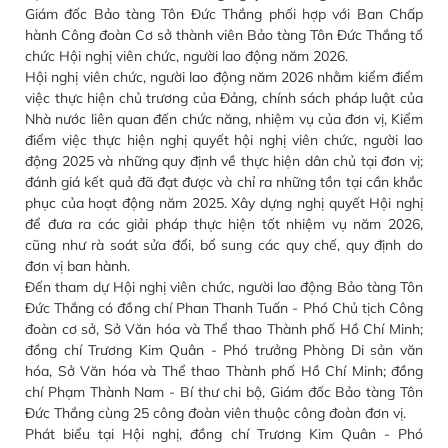
Giám đốc Bảo tàng Tôn Đức Thắng phối hợp với Ban Chấp
hành Công đoàn Cơ sở thành viên Bảo tàng Tôn Đức Thắng tổ
chức Hội nghị viên chức, người lao động năm 2026.
Hội nghị viên chức, người lao động năm 2026 nhằm kiểm điểm
việc thực hiện chủ trương của Đảng, chính sách pháp luật của
Nhà nước liên quan đến chức năng, nhiệm vụ của đơn vị, Kiểm
điểm việc thực hiện nghị quyết hội nghị viên chức, người lao
động 2025 và những quy định về thực hiện dân chủ tại đơn vị;
đánh giá kết quả đã đạt được và chỉ ra những tồn tại cần khắc
phục của hoạt động năm 2025. Xây dựng nghị quyết Hội nghị
để đưa ra các giải pháp thực hiện tốt nhiệm vụ năm 2026,
cũng như rà soát sửa đổi, bổ sung các quy chế, quy định do
đơn vị ban hành.
Đến tham dự Hội nghị viên chức, người lao động Bảo tàng Tôn
Đức Thắng có đồng chí Phan Thanh Tuấn - Phó Chủ tịch Công
đoàn cơ sở, Sở Văn hóa và Thể thao Thành phố Hồ Chí Minh;
đồng chí Trương Kim Quân - Phó trưởng Phòng Di sản văn
hóa, Sở Văn hóa và Thể thao Thành phố Hồ Chí Minh; đồng
chí Phạm Thành Nam - Bí thư chi bộ, Giám đốc Bảo tàng Tôn
Đức Thắng cùng 25 công đoàn viên thuộc công đoàn đơn vị.
Phát biểu tại Hội nghị, đồng chí Trương Kim Quân - Phó