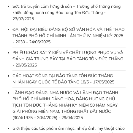
Sức trẻ truyền cảm hứng di sản – Trường phổ thông năng
khiếu đồng hành cùng Bảo tàng Tôn Đức Thắng -
23/07/2025
ĐẠI HỘI ĐẠI BIỂU ĐẢNG BỘ SỞ VĂN HÓA VÀ THỂ THAO
THÀNH PHỐ HỒ CHÍ MINH LẦN THỨ IV, NHIỆM KỲ 2025
- 2030 - 24/06/2025
PHIẾU KHẢO SÁT Ý KIẾN VỀ CHẤT LƯỢNG PHỤC VỤ VÀ
ĐÁNH GIÁ TRƯNG BÀY TẠI BẢO TÀNG TÔN ĐỨC THẮNG
- 29/05/2025
CÁC HOẠT ĐỘNG TẠI BẢO TÀNG TÔN ĐỨC THẮNG
NHÂN NGÀY QUỐC TẾ BẢO TÀNG 18/5 - 17/05/2025
LÃNH ĐẠO ĐẢNG, NHÀ NƯỚC VÀ LÃNH ĐẠO THÀNH
PHỐ HỒ CHÍ MINH DÂNG HOA, DÂNG HƯƠNG CHỦ
TỊCH TÔN ĐỨC THẮNG NHÂN KỶ NIỆM 50 NĂM NGÀY
GIẢI PHÓNG MIỀN NAM, THỐNG NHẤT ĐẤT NƯỚC
(30/4/1975 – 30/4/2025) - 29/04/2025
Giới thiệu các tác phẩm âm nhạc, nhiếp ảnh, mỹ thuật chào