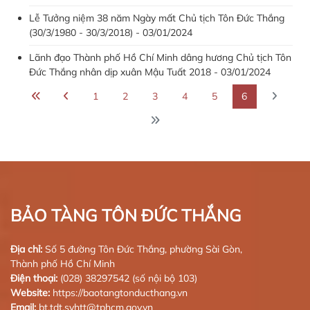
Lễ Tưởng niệm 38 năm Ngày mất Chủ tịch Tôn Đức Thắng
(30/3/1980 - 30/3/2018) - 03/01/2024
Lãnh đạo Thành phố Hồ Chí Minh dâng hương Chủ tịch Tôn
Đức Thắng nhân dịp xuân Mậu Tuất 2018 - 03/01/2024
1
2
3
4
5
6
BẢO TÀNG TÔN ĐỨC THẮNG
Địa chỉ:
Số 5 đường Tôn Đức Thắng, phường Sài Gòn,
Thành phố Hồ Chí Minh
Điện thoại:
(028) 38297542 (số nội bộ 103)
Website:
https://baotangtonducthang.vn
Email:
bt.tdt.svhtt@tphcm.gov.vn