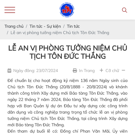
Trang chủ
Tin tức - Sự kiện
Tin tức
Lễ an vị phòng tưởng niệm Chủ tịch Tôn Đức Thắng
LỄ AN VỊ PHÒNG TƯỞNG NIỆM CHỦ
TỊCH TÔN ĐỨC THẮNG
Ngày đăng: 23/07/2024
In Trang
Cỡ chữ
Để chuẩn bị cho hoạt động kỷ niệm 136 năm Ngày sinh của
Chủ tịch Tôn Đức Thắng (20/8/1888 - 20/8/2024) và khánh
thành công trình Xây dựng mới Bảo tàng Tôn Đức Thắng, vào
ngày 22 tháng 7 năm 2024, Bảo tàng Tôn Đức Thắng đã phối
hợp với Ban Quản lý dự án Đầu tư xây dựng các công trình
dân dụng và công nghiệp trang trọng tổ chức lễ an vị phòng
tưởng niệm Chủ tịch Tôn Đức Thắng, tại công trình Xây dựng
mới Bảo tàng Tôn Đức Thắng.
Đến tham dự buổi lễ có: Đồng chí Phan Văn Mãi, Ủy viên