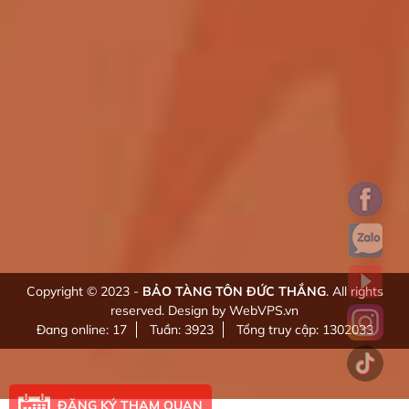
Copyright © 2023 -
BẢO TÀNG TÔN ĐỨC THẮNG
. All rights
reserved.
Design by WebVPS.vn
Đang online: 17
Tuần: 3923
Tổng truy cập: 1302033
ĐĂNG KÝ THAM QUAN