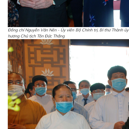
Đồng chí Nguyễn Văn Nên - Ủy viên Bộ Chính trị, Bí thư Thành ủ
hương Chủ tịch Tôn Đức Thắng