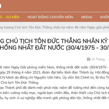
C - SỰ KIỆN
HOẠT ĐỘNG CHUYÊN MÔN
MEDIA
KHÔN
g hương Chủ tịch Tôn Đức Thắng nhân kỷ niệm 46 năm Ngày giải phón
 CHỦ TỊCH TÔN ĐỨC THẮNG NHÂN KỶ 
ỐNG NHẤT ĐẤT NƯỚC (30/4/1975 - 30/
In Trang
năm Ngày Giải phóng miền Nam, thống nhất đất nước (30/4/1975 - 
gày 29 tháng 4 năm 2021, đoàn đại biểu lãnh đạo Thành ủy, Hội đồn
hí Minh do đồng chí Nguyễn Văn Nên, Ủy viên Bộ Chính trị, Bí thư 
 Chủ tịch Tôn Đức Thắng.
đạo Thành phố đã dành một phút mặc niệm để tưởng nhớ đến công la
n kiên cường mẫu mực, người bạn chiến đấu, thân thiết của Chủ tịch 
, hy sinh vì sự nghiệp đấu tranh giải phóng dân tộc, thống nhất đất 