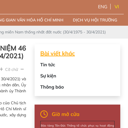
ENG
VI
G GIAN VĂN HÓA HỒ CHÍ MINH
DỊCH VỤ HỘI TRƯỜNG
g miền Nam thống nhất đất nước (30/4/1975 - 30/4/2021)
NIỆM 46
Bài viết khác
4/2021)
Tin tức
Cỡ chữ
Sự kiện
30/4/2021) và
g nhân dân, Ủy
Thông báo
Thành ủy Thành
o của Chủ tịch
Hồ Chí Minh vĩ
Giờ mở cửa
nước, xây dựng
Bảo tàng Tôn Đức Thắng tổ chức phục vụ hoạt động