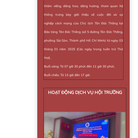
thăm viếng, dâng hoa, dâng hương, tham quan hệ
thống trưng bày giới thiệu về cuộc đời và sự
nghiệp cách mạng của Chủ tịch Tôn Đức Thắng tại
Bảo tàng Tôn Đức Thắng (số 5 đường Tôn Đức Thắng,
phường Sài Gòn, Thành phố Hồ Chí Minh) từ ngày 03
tháng 01 năm 2025 (Các ngày trong tuần trừ Thứ
Hai).
Buổi sáng: Từ 07 giờ 30 phút đến 11 giờ 30 phút,
Buổi chiều: Từ 13 giờ đến 17 giờ.
HOẠT ĐỘNG DỊCH VỤ HỘI TRƯỜNG