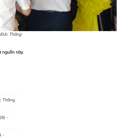
n Đức Thắng
ừ nguồn này.
c Thắng
8) -
 -