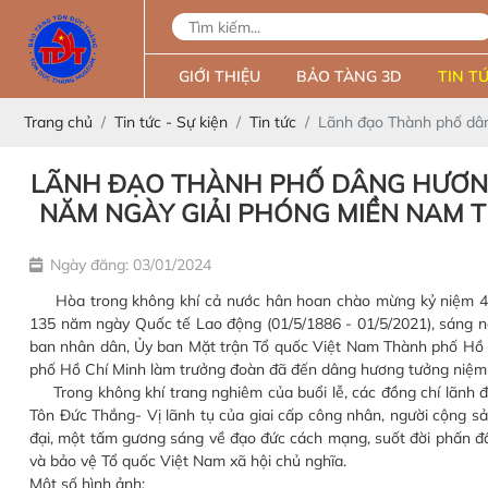
GIỚI THIỆU
BẢO TÀNG 3D
TIN TỨ
Trang chủ
Tin tức - Sự kiện
Tin tức
Lãnh đạo Thành phố dân
LÃNH ĐẠO THÀNH PHỐ DÂNG HƯƠNG
NĂM NGÀY GIẢI PHÓNG MIỀN NAM TH
Ngày đăng: 03/01/2024
Hòa trong không khí cả nước hân hoan chào mừng kỷ niệm 46 
135 năm ngày Quốc tế Lao động (01/5/1886 - 01/5/2021), sáng n
ban nhân dân, Ủy ban Mặt trận Tổ quốc Việt Nam Thành phố Hồ C
phố Hồ Chí Minh làm trưởng đoàn đã đến dâng hương tưởng niệm
Trong không khí trang nghiêm của buổi lễ, các đồng chí lãnh 
Tôn Đức Thắng- Vị lãnh tụ của giai cấp công nhân, người cộng sả
đại, một tấm gương sáng về đạo đức cách mạng, suốt đời phấn đấu
và bảo vệ Tổ quốc Việt Nam xã hội chủ nghĩa.
Một số hình ảnh: