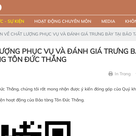
C - SỰ KIỆN
HOẠT ĐỘNG CHUYÊN MÔN
MEDIA
KHÔN
ẾN VỀ CHẤT LƯỢNG PHỤC VỤ VÀ ĐÁNH GIÁ TRƯNG BÀY TẠI BẢO 
LƯỢNG PHỤC VỤ VÀ ĐÁNH GIÁ TRƯNG B
NG TÔN ĐỨC THẮNG
In Trang
Đức Thắng, chúng tôi rất mong nhận được ý kiến đóng góp của Quý k
hiện hoạt động của Bảo tàng Tôn Đức Thắng.