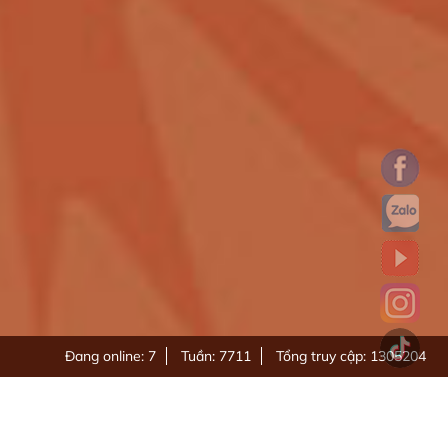
Đang online: 7
Tuần: 7711
Tổng truy cập: 1305204