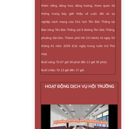
thăm viếng, dâng hoa, dâng hương, tham quan hệ
thống trưng bày giới thiệu về cuộc đời và sự
nghiệp cách mạng của Chủ tịch Tôn Đức Thắng tại
Bảo tàng Tôn Đức Thắng (số 5 đường Tôn Đức Thắng,
phường Sài Gòn, Thành phố Hồ Chí Minh) từ ngày 03
tháng 01 năm 2025 (Các ngày trong tuần trừ Thứ
Hai).
Buổi sáng: Từ 07 giờ 30 phút đến 11 giờ 30 phút,
Buổi chiều: Từ 13 giờ đến 17 giờ.
HOẠT ĐỘNG DỊCH VỤ HỘI TRƯỜNG