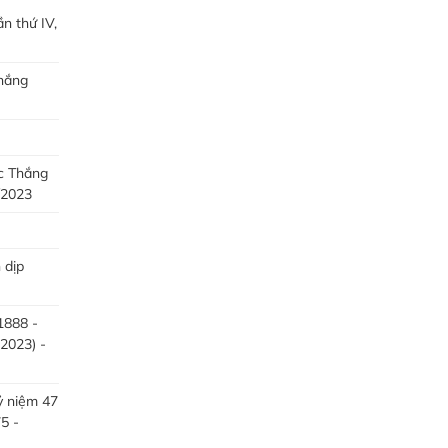
n thứ IV,
hắng
c Thắng
/2023
 dịp
1888 -
2023) -
ỷ niệm 47
5 -