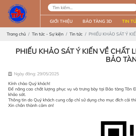
GIỚI THIỆU
BẢO TÀNG 3D
TIN TỨ
Trang chủ
Tin tức - Sự kiện
Tin tức
PHIẾU KHẢO SÁT Ý KI
PHIẾU KHẢO SÁT Ý KIẾN VỀ CHẤT 
BẢO TÀ
Ngày đăng: 29/05/2025
Kính chào Quý khách!
Để nâng cao chất lượng phục vụ và trưng bày tại Bảo tàng Tôn 
khảo sát.
Thông tin do Quý khách cung cấp chỉ sử dụng cho mục đích cải t
Xin chân thành cảm ơn!