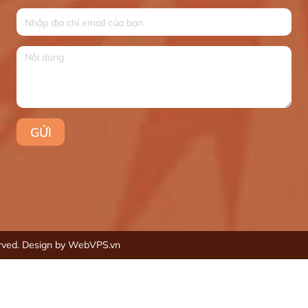
erved.
Design by WebVPS.vn