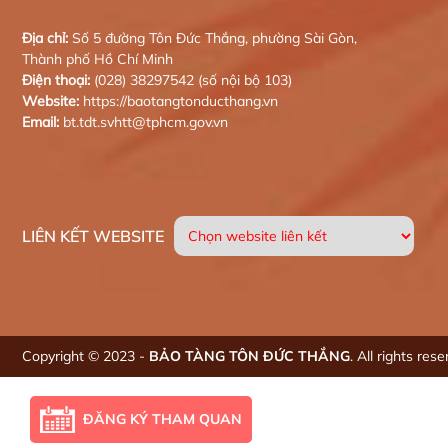
Địa chỉ:
Số 5 đường Tôn Đức Thắng, phường Sài Gòn,
Thành phố Hồ Chí Minh
Điện thoại:
(028) 38297542 (số nội bộ 103)
Website:
https://baotangtonducthang.vn
Email:
bt.tdt.svhtt@tphcm.gov.vn
LIÊN KẾT WEBSITE
Copyright © 2023 -
BẢO TÀNG TÔN ĐỨC THẮNG
. All rights res
ĐĂNG KÝ THAM QUAN