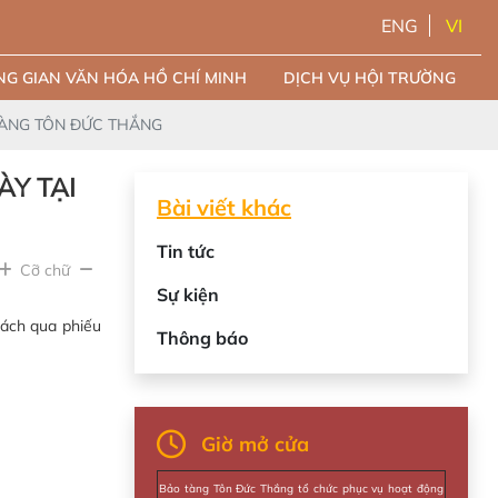
ENG
VI
G GIAN VĂN HÓA HỒ CHÍ MINH
DỊCH VỤ HỘI TRƯỜNG
TÀNG TÔN ĐỨC THẮNG
ÀY TẠI
Bài viết khác
Tin tức
Cỡ chữ
Sự kiện
hách qua phiếu
Thông báo
Giờ mở cửa
Bảo tàng Tôn Đức Thắng tổ chức phục vụ hoạt động