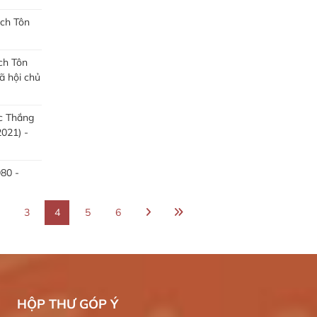
ịch Tôn
ch Tôn
ã hội chủ
c Thắng
021) -
80 -
3
4
5
6
HỘP THƯ GÓP Ý