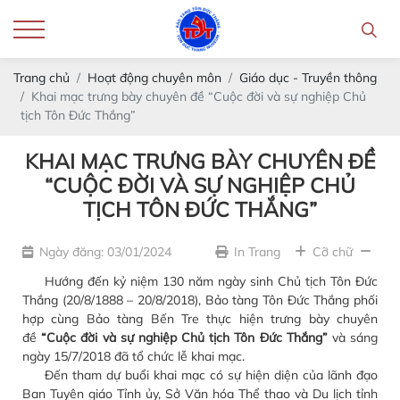
Trang chủ
Hoạt động chuyên môn
Giáo dục - Truyền thông
Khai mạc trưng bày chuyên đề “Cuộc đời và sự nghiệp Chủ
tịch Tôn Đức Thắng”
KHAI MẠC TRƯNG BÀY CHUYÊN ĐỀ
“CUỘC ĐỜI VÀ SỰ NGHIỆP CHỦ
TỊCH TÔN ĐỨC THẮNG”
Ngày đăng: 03/01/2024
In Trang
Cỡ chữ
Hướng đến kỷ niệm 130 năm ngày sinh Chủ tịch Tôn Đức
Thắng (20/8/1888 – 20/8/2018), Bảo tàng Tôn Đức Thắng phối
hợp cùng Bảo tàng Bến Tre thực hiện trưng bày chuyên
đề
“Cuộc đời và sự nghiệp Chủ tịch Tôn Đức Thắng”
và sáng
ngày 15/7/2018 đã tổ chức lễ khai mạc.
Đến tham dự buổi khai mạc có sự hiện diện của lãnh đạo
Ban Tuyên giáo Tỉnh ủy, Sở Văn hóa Thể thao và Du lịch tỉnh