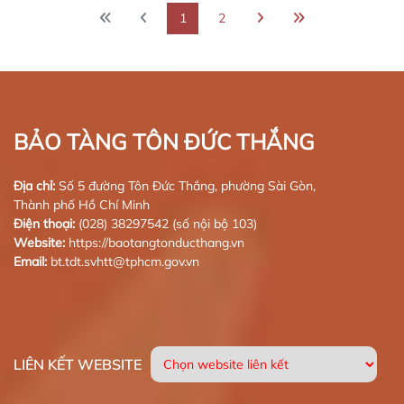
1
2
BẢO TÀNG TÔN ĐỨC THẮNG
Địa chỉ:
Số 5 đường Tôn Đức Thắng, phường Sài Gòn,
Thành phố Hồ Chí Minh
Điện thoại:
(028) 38297542 (số nội bộ 103)
Website:
https://baotangtonducthang.vn
Email:
bt.tdt.svhtt@tphcm.gov.vn
LIÊN KẾT WEBSITE