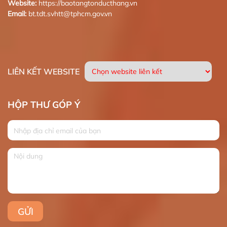
Website:
https://baotangtonducthang.vn
Email:
bt.tdt.svhtt@tphcm.gov.vn
LIÊN KẾT WEBSITE
HỘP THƯ GÓP Ý