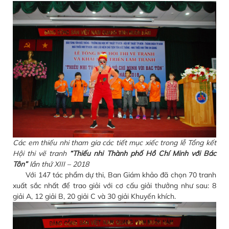
Các em thiếu nhi tham gia các tiết mục xiếc trong lễ Tổng kết
Hội thi vẽ tranh
“Thiếu nhi Thành phố Hồ Chí Minh với Bác
Tôn”
lần thứ XIII – 2018
Với 147 tác phẩm dự thi, Ban Giám khảo đã chọn 70 tranh
xuất sắc nhất để trao giải với cơ cấu giải thưởng như sau: 8
giải A, 12 giải B, 20 giải C và 30 giải Khuyến khích.