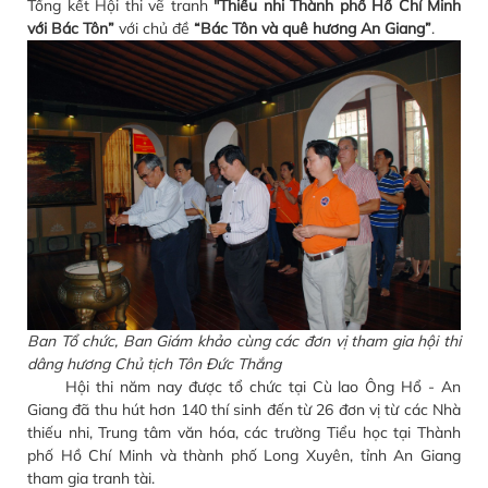
Tổng kết Hội thi vẽ tranh
"Thiếu nhi Thành phố Hồ Chí Minh
với Bác Tôn”
với chủ đề
“Bác Tôn và quê hương An Giang”
.
Ban Tổ chức, Ban Giám khảo cùng các đơn vị tham gia hội thi
dâng hương Chủ tịch Tôn Đức Thắng
Hội thi năm nay được tổ chức tại Cù lao Ông Hổ - An
Giang đã thu hút hơn 140 thí sinh đến từ 26 đơn vị từ các Nhà
thiếu nhi, Trung tâm văn hóa, các trường Tiểu học tại Thành
phố Hồ Chí Minh và thành phố Long Xuyên, tỉnh An Giang
tham gia tranh tài.