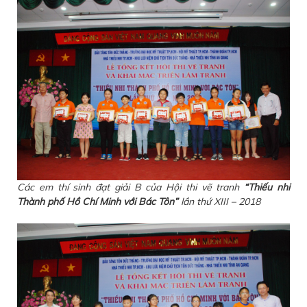
Các em thí sinh đạt giải B của Hội thi vẽ tranh
“Thiếu nhi
Thành phố Hồ Chí Minh với Bác Tôn”
lần thứ XIII – 2018