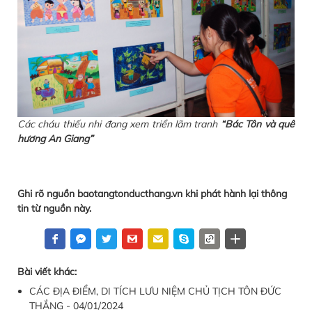
Các cháu thiếu nhi đang xem triển lãm tranh
“Bác Tôn và quê
hương An Giang”
Ghi rõ nguồn baotangtonducthang.vn khi phát hành lại thông
tin từ nguồn này.
Bài viết khác:
CÁC ĐỊA ĐIỂM, DI TÍCH LƯU NIỆM CHỦ TỊCH TÔN ĐỨC
THẮNG - 04/01/2024