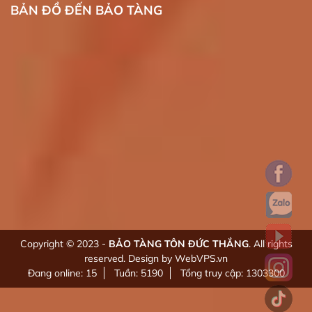
BẢN ĐỒ ĐẾN BẢO TÀNG
Copyright © 2023 -
BẢO TÀNG TÔN ĐỨC THẮNG
. All rights
reserved.
Design by WebVPS.vn
Đang online: 15
Tuần: 5190
Tổng truy cập: 1303300