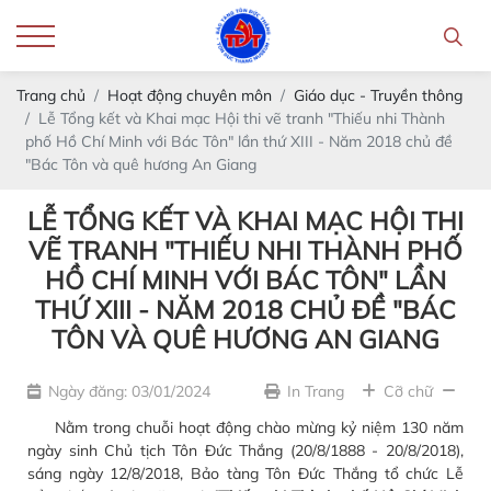
Trang chủ
Hoạt động chuyên môn
Giáo dục - Truyền thông
Lễ Tổng kết và Khai mạc Hội thi vẽ tranh "Thiếu nhi Thành
phố Hồ Chí Minh với Bác Tôn" lần thứ XIII - Năm 2018 chủ đề
"Bác Tôn và quê hương An Giang
LỄ TỔNG KẾT VÀ KHAI MẠC HỘI THI
VẼ TRANH "THIẾU NHI THÀNH PHỐ
HỒ CHÍ MINH VỚI BÁC TÔN" LẦN
THỨ XIII - NĂM 2018 CHỦ ĐỀ "BÁC
TÔN VÀ QUÊ HƯƠNG AN GIANG
Ngày đăng: 03/01/2024
In Trang
Cỡ chữ
Nằm trong chuỗi hoạt động chào mừng kỷ niệm 130 năm
ngày sinh Chủ tịch Tôn Đức Thắng (20/8/1888 - 20/8/2018),
sáng ngày 12/8/2018, Bảo tàng Tôn Đức Thắng tổ chức Lễ