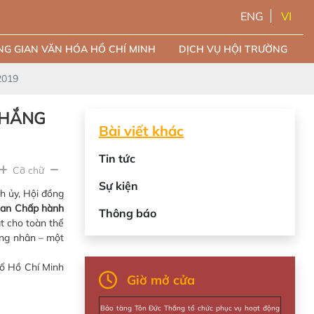
ENG
VI
G GIAN VĂN HÓA HỒ CHÍ MINH
DỊCH VỤ HỘI TRƯỜNG
2019
THẮNG
Bài viết khác
Tin tức
Cỡ chữ
Sự kiện
h ủy, Hội đồng
Ban Chấp hành
Thông báo
t cho toàn thể
ông nhân – một
ố Hồ Chí Minh
Giờ mở cửa
Bảo tàng Tôn Đức Thắng tổ chức phục vụ hoạt động