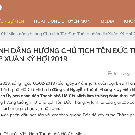
C - SỰ KIỆN
HOẠT ĐỘNG CHUYÊN MÔN
MEDIA
KHÔN
Chí Minh dâng hương Chủ tịch Tôn Đức Thắng nhân dịp Xuân Kỷ Hợi 
INH DÂNG HƯƠNG CHỦ TỊCH TÔN ĐỨC 
 XUÂN KỶ HỢI 2019
In Trang
9, sáng ngày 01/02/2019 (tức ngày 27 âm lịch), đoàn đại biểu Thàn
 Thành phố Hồ Chí Minh do
đồng chí Nguyễn Thành Phong - Ủy viên 
ịch Ủy ban nhân dân Thành phố Hồ Chí Minh làm trưởng đoàn
thay mặ
g hương tưởng nhớ Chủ tịch Tôn Đức Thắng, vị lãnh tụ của giai cấp c
vụ cách mạng, phục vụ nhân dân.
uyện phấn đấu học tập và làm theo gương Bác để xây dựng Thành ph
ận Tổ quốc Việt Nam Thành phố Hồ Chí Minh.