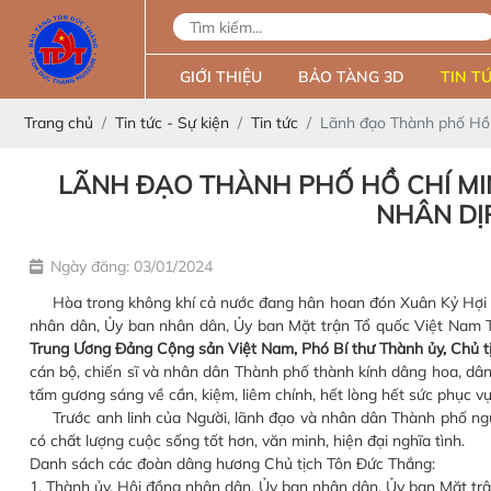
GIỚI THIỆU
BẢO TÀNG 3D
TIN TỨ
Trang chủ
Tin tức - Sự kiện
Tin tức
Lãnh đạo Thành phố Hồ 
LÃNH ĐẠO THÀNH PHỐ HỒ CHÍ M
NHÂN DỊP
Ngày đăng: 03/01/2024
Hòa trong không khí cả nước đang hân hoan đón Xuân Kỷ Hợi 201
nhân dân, Ủy ban nhân dân, Ủy ban Mặt trận Tổ quốc Việt Nam
Trung Ương Đảng Cộng sản Việt Nam, Phó Bí thư Thành ủy, Chủ t
cán bộ, chiến sĩ và nhân dân Thành phố thành kính dâng hoa, dân
tấm gương sáng về cần, kiệm, liêm chính, hết lòng hết sức phục 
Trước anh linh của Người, lãnh đạo và nhân dân Thành phố ng
có chất lượng cuộc sống tốt hơn, văn minh, hiện đại nghĩa tình.
Danh sách các đoàn dâng hương Chủ tịch Tôn Đức Thắng:
1. Thành ủy, Hội đồng nhân dân, Ủy ban nhân dân, Ủy ban Mặt tr