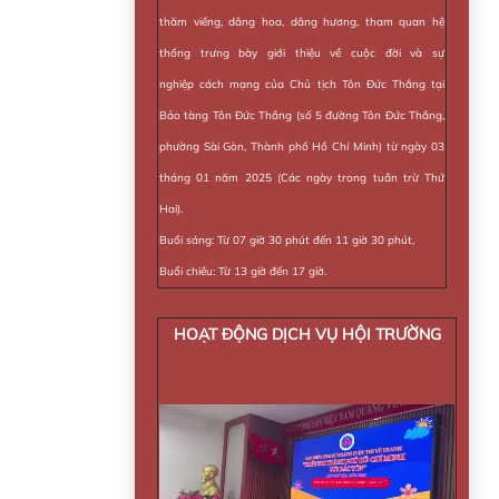
thăm viếng, dâng hoa, dâng hương, tham quan hệ
thống trưng bày giới thiệu về cuộc đời và sự
nghiệp cách mạng của Chủ tịch Tôn Đức Thắng tại
Bảo tàng Tôn Đức Thắng (số 5 đường Tôn Đức Thắng,
phường Sài Gòn, Thành phố Hồ Chí Minh) từ ngày 03
tháng 01 năm 2025 (Các ngày trong tuần trừ Thứ
Hai).
Buổi sáng: Từ 07 giờ 30 phút đến 11 giờ 30 phút,
Buổi chiều: Từ 13 giờ đến 17 giờ.
HOẠT ĐỘNG DỊCH VỤ HỘI TRƯỜNG