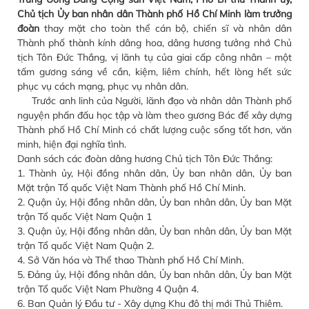
Chủ tịch Ủy ban nhân dân Thành phố Hồ Chí Minh làm trưởng
đoàn
thay mặt cho toàn thể cán bộ, chiến sĩ và nhân dân
Thành phố thành kính dâng hoa, dâng hương tưởng nhớ Chủ
tịch Tôn Đức Thắng, vị lãnh tụ của giai cấp công nhân – một
tấm gương sáng về cần, kiệm, liêm chính, hết lòng hết sức
phục vụ cách mạng, phục vụ nhân dân.
Trước anh linh của Người, lãnh đạo và nhân dân Thành phố
nguyện phấn đấu học tập và làm theo gương Bác để xây dựng
Thành phố Hồ Chí Minh có chất lượng cuộc sống tốt hơn, văn
minh, hiện đại nghĩa tình.
Danh sách các đoàn dâng hương Chủ tịch Tôn Đức Thắng:
1. Thành ủy, Hội đồng nhân dân, Ủy ban nhân dân, Ủy ban
Mặt trận Tổ quốc Việt Nam Thành phố Hồ Chí Minh.
2. Quận ủy, Hội đồng nhân dân, Ủy ban nhân dân, Ủy ban Mặt
trận Tổ quốc Việt Nam Quận 1
3. Quận ủy, Hội đồng nhân dân, Ủy ban nhân dân, Ủy ban Mặt
trận Tổ quốc Việt Nam Quận 2.
4. Sở Văn hóa và Thể thao Thành phố Hồ Chí Minh.
5. Đảng ủy, Hội đồng nhân dân, Ủy ban nhân dân, Ủy ban Mặt
trận Tổ quốc Việt Nam Phường 4 Quận 4.
6. Ban Quản lý Đầu tư - Xây dựng Khu đô thị mới Thủ Thiêm.