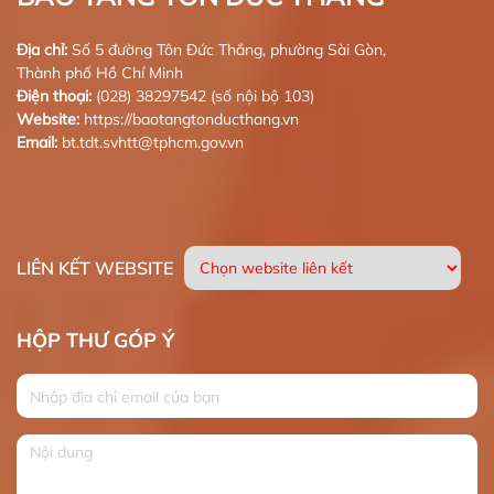
Địa chỉ:
Số 5 đường Tôn Đức Thắng, phường Sài Gòn,
Thành phố Hồ Chí Minh
Điện thoại:
(028) 38297542 (số nội bộ 103)
Website:
https://baotangtonducthang.vn
Email:
bt.tdt.svhtt@tphcm.gov.vn
LIÊN KẾT WEBSITE
HỘP THƯ GÓP Ý