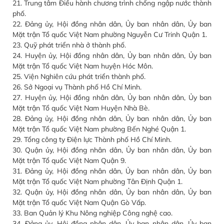
21. Trung tâm Điều hành chương trình chống ngập nước thành
phố.
22. Đảng ủy, Hội đồng nhân dân, Ủy ban nhân dân, Ủy ban
Mặt trận Tổ quốc Việt Nam phường Nguyễn Cư Trinh Quận 1.
23. Quỹ phát triển nhà ở thành phố.
24. Huyện ủy, Hội đồng nhân dân, Ủy ban nhân dân, Ủy ban
Mặt trận Tổ quốc Việt Nam huyện Hóc Môn.
25. Viện Nghiên cứu phát triển thành phố.
26. Sở Ngoại vụ Thành phố Hồ Chí Minh.
27. Huyện ủy, Hội đồng nhân dân, Ủy ban nhân dân, Ủy ban
Mặt trận Tổ quốc Việt Nam Huyện Nhà Bè.
28. Đảng ủy, Hội đồng nhân dân, Ủy ban nhân dân, Ủy ban
Mặt trận Tổ quốc Việt Nam phường Bến Nghé Quận 1.
29. Tổng công ty Điện lực Thành phố Hồ Chí Minh.
30. Quận ủy, Hội đồng nhân dân, Ủy ban nhân dân, Ủy ban
Mặt trận Tổ quốc Việt Nam Quận 9.
31. Đảng ủy, Hội đồng nhân dân, Ủy ban nhân dân, Ủy ban
Mặt trận Tổ quốc Việt Nam phường Tân Định Quận 1.
32. Quận ủy, Hội đồng nhân dân, Ủy ban nhân dân, Ủy ban
Mặt trận Tổ quốc Việt Nam Quận Gò Vấp.
33. Ban Quản lý Khu Nông nghiệp Công nghệ cao.
34. Đảng ủy, Hội đồng nhân dân, Ủy ban nhân dân, Ủy ban