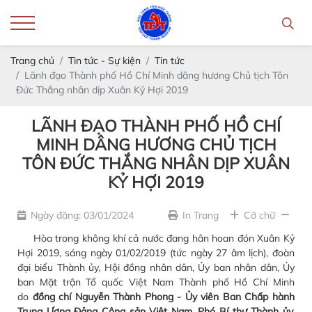
Trang chủ
Tin tức - Sự kiện
Tin tức
Lãnh đạo Thành phố Hồ Chí Minh dâng hương Chủ tịch Tôn
Đức Thắng nhân dịp Xuân Kỷ Hợi 2019
LÃNH ĐẠO THÀNH PHỐ HỒ CHÍ
MINH DÂNG HƯƠNG CHỦ TỊCH
TÔN ĐỨC THẮNG NHÂN DỊP XUÂN
KỶ HỢI 2019
Ngày đăng: 03/01/2024
In Trang
Cỡ chữ
Hòa trong không khí cả nước đang hân hoan đón Xuân Kỷ
Hợi 2019, sáng ngày 01/02/2019 (tức ngày 27 âm lịch), đoàn
đại biểu Thành ủy, Hội đồng nhân dân, Ủy ban nhân dân, Ủy
ban Mặt trận Tổ quốc Việt Nam Thành phố Hồ Chí Minh
do
đồng chí Nguyễn Thành Phong - Ủy viên Ban Chấp hành
Trung Ương Đảng Cộng sản Việt Nam, Phó Bí thư Thành ủy,