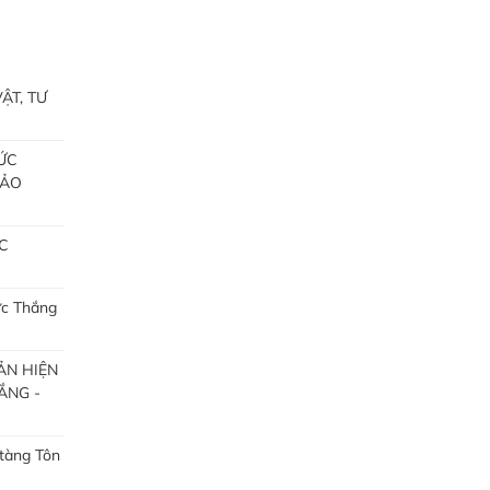
ẬT, TƯ
ỨC
BẢO
C
ức Thắng
ẢN HIỆN
ẮNG -
 tàng Tôn