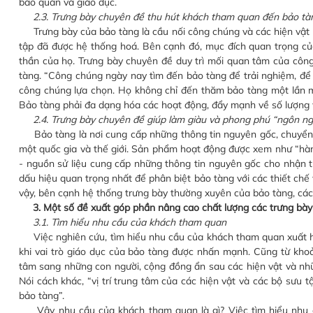
bảo quản và giáo dục.
2.3. Trưng bày chuyên đề thu hút khách tham quan đến bảo tà
Trưng bày của bảo tàng là cầu nối công chúng và các hiện vật bả
tập đã được hệ thống hoá. Bên cạnh đó, mục đích quan trọng củ
thần của họ. Trưng bày chuyên đề duy trì mối quan tâm của côn
tàng. “Công chúng ngày nay tìm đến bảo tàng để trải nghiệm, để 
công chúng lựa chọn. Họ không chỉ đến thăm bảo tàng một lần m
Bảo tàng phải đa dạng hóa các hoạt động, đẩy mạnh về số lượng 
2.4. Trưng bày chuyên đề giúp làm giàu và phong phú “ngôn n
Bảo tàng là nơi cung cấp những thông tin nguyên gốc, chuyển gi
một quốc gia và thế giới. Sản phẩm hoạt động được xem như “hàng
- nguồn sử liệu cung cấp những thông tin nguyên gốc cho nhận th
dấu hiệu quan trọng nhất để phân biệt bảo tàng với các thiết chế
vậy, bên cạnh hệ thống trưng bày thường xuyên của bảo tàng, cá
3. Một số đề xuất góp phần nâng cao chất lượng các trưng bà
3.1. Tìm hiểu nhu cầu của khách tham quan
Việc nghiên cứu, tìm hiểu nhu cầu của khách tham quan xuất hi
khi vai trò giáo dục của bảo tàng được nhấn mạnh. Cũng từ khoản
tâm sang những con người, cộng đồng ẩn sau các hiện vật và nhữn
Nói cách khác, “vị trí trung tâm của các hiện vật và các bộ sưu
bảo tàng”.
Vậy nhu cầu của khách tham quan là gì? Việc tìm hiểu nhu 