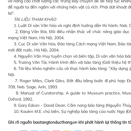
và nâng cao chất lượng các trưng bày chuyên đề để tiếp tục khẳng 
để người ta đến ngắm với những hiện vật cũ rích. Phải dứt khoát đ
lai".
TÀI LIỆU THAM KHẢO
1. Luật Di sản Văn hóa và nghị định hướng dẫn thi hành, Nxb. Ch
2, Đặng Văn Bài, Đôi điều nhận thức về chức năng giáo dục c
mạng Việt Nam, Hà Nội, 2004.
3. Cục Di sản Văn hóa, Bảo tàng Cách mạng Việt Nam, Bảo tàng
mới đất nước, Hà Nội, 2004.
4. Nguyễn Văn Huy tuyển chọn và biên tập, Di sản văn hóa bảo tà
5. Trương Văn Tài, Hành trình đến với bảo tàng (Giới thiệu hệ thố
6. Tài liệu khóa nghiên cứu và thực hành bảo tàng: “Xây dựng ý
Nội.
7. Roger Miles, Clark Giles, Bắt đầu bằng bước đi phù hợp: Đánh
709, Nxb. Sage, Anh, 1993.
8. Manual of Curatorship, A guide to Museum practice, Muse
Oxford, 1992.
9. Gary Edson - David Dean, Cẩm nang bảo tàng (Nguyễn Thúy 
10. Kaulen M.E. chủ biên, Sự nghiệp bảo tàng của nước Nga (Đỗ M
Ghi rõ nguồn baotangtonducthang.vn khi phát hành lại thông tin t