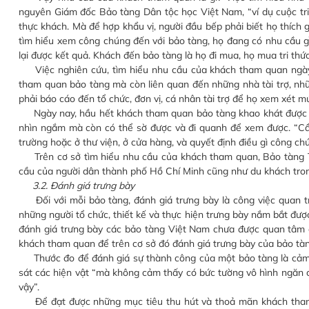
nguyên Giám đốc Bảo tàng Dân tộc học Việt Nam, “ví dụ cuộc tri
thực khách. Mà để hợp khẩu vị, người đầu bếp phải biết họ thích gì
tìm hiểu xem công chúng đến với bảo tàng, họ đang có nhu cầu gì
lại được kết quả. Khách đến bảo tàng là họ đi mua, họ mua tri t
Việc nghiên cứu, tìm hiểu nhu cầu của khách tham quan ngày
tham quan bảo tàng mà còn liên quan đến những nhà tài trợ, nhữ
phải báo cáo đến tổ chức, đơn vị, cá nhân tài trợ để họ xem xét mứ
Ngày nay, hầu hết khách tham quan bảo tàng khao khát được x
nhìn ngắm mà còn có thể sờ được và đi quanh để xem được. “Cầ
trường hoặc ở thư viện, ở cửa hàng, và quyết định điều gì công chú
Trên cơ sở tìm hiểu nhu cầu của khách tham quan, Bảo tàng T
cầu của người dân thành phố Hồ Chí Minh cũng như du khách tron
3.2. Đánh giá trưng bày
Đối với mỗi bảo tàng, đánh giá trưng bày là công việc quan tr
những người tổ chức, thiết kế và thực hiện trưng bày nắm bắt đượ
đánh giá trưng bày các bảo tàng Việt Nam chưa được quan tâm đ
khách tham quan để trên cơ sở đó đánh giá trưng bày của bảo tà
Thước đo để đánh giá sự thành công của một bảo tàng là cảm gi
sát các hiện vật “mà không cảm thấy có bức tường vô hình ngăn c
vậy”.
Để đạt được những mục tiêu thu hút và thoả mãn khách tham 