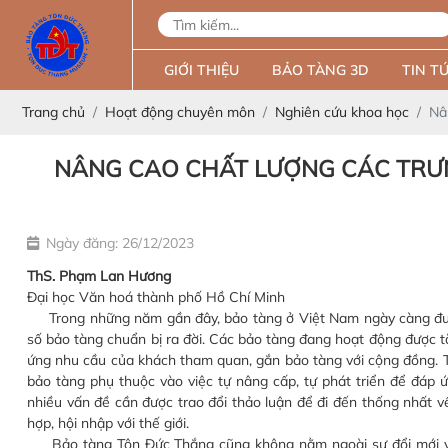
GIỚI THIỆU
BẢO TÀNG 3D
TIN TỨ
Trang chủ
Hoạt động chuyên môn
Nghiên cứu khoa học
Nâ
NÂNG CAO CHẤT LƯỢNG CÁC TRƯ
Ngày đăng: 26/12/2023
ThS. Phạm Lan Hương
Đại học Văn hoá thành phố Hồ Chí Minh
Trong những năm gần đây, bảo tàng ở Việt Nam ngày càng được 
số bảo tàng chuẩn bị ra đời. Các bảo tàng đang hoạt động được 
ứng nhu cầu của khách tham quan, gắn bảo tàng với cộng đồng. T
bảo tàng phụ thuộc vào việc tự nâng cấp, tự phát triển để đáp ứ
nhiều vấn đề cần được trao đổi thảo luận để đi đến thống nhất v
hợp, hội nhập với thế giới.
Bảo tàng Tôn Đức Thắng cũng không nằm ngoài sự đổi mới và p