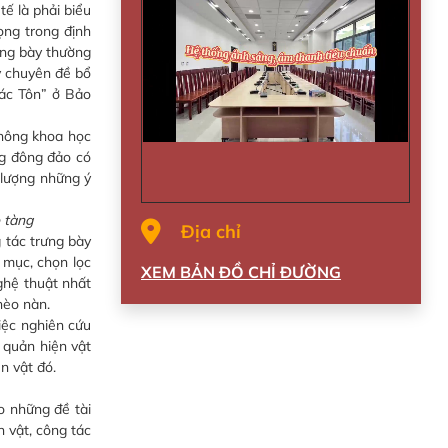
tế là phải biểu
ọng trong định
ưng bày thường
y chuyên đề bổ
ác Tôn” ở Bảo
thông khoa học
ng đông đảo có
 lượng những ý
o tàng
Địa chỉ
 tác trưng bày
 mục, chọn lọc
XEM BẢN ĐỒ CHỈ ĐƯỜNG
nghệ thuật nhất
hèo nàn.
iệc nghiên cứu
 quản hiện vật
n vật đó.
 những đề tài
n vật, công tác