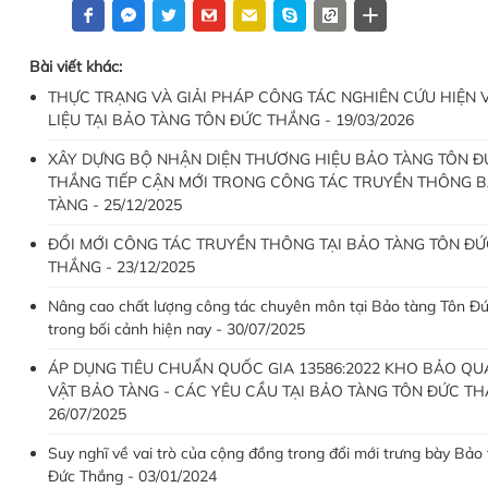
Bài viết khác:
THỰC TRẠNG VÀ GIẢI PHÁP CÔNG TÁC NGHIÊN CỨU HIỆN V
LIỆU TẠI BẢO TÀNG TÔN ĐỨC THẮNG - 19/03/2026
XÂY DỰNG BỘ NHẬN DIỆN THƯƠNG HIỆU BẢO TÀNG TÔN Đ
THẮNG TIẾP CẬN MỚI TRONG CÔNG TÁC TRUYỀN THÔNG 
TÀNG - 25/12/2025
ĐỔI MỚI CÔNG TÁC TRUYỀN THÔNG TẠI BẢO TÀNG TÔN ĐỨ
THẮNG - 23/12/2025
Nâng cao chất lượng công tác chuyên môn tại Bảo tàng Tôn Đ
trong bối cảnh hiện nay - 30/07/2025
ÁP DỤNG TIÊU CHUẨN QUỐC GIA 13586:2022 KHO BẢO QU
VẬT BẢO TÀNG - CÁC YÊU CẦU TẠI BẢO TÀNG TÔN ĐỨC TH
26/07/2025
Suy nghĩ về vai trò của cộng đồng trong đổi mới trưng bày Bảo
Đức Thắng - 03/01/2024