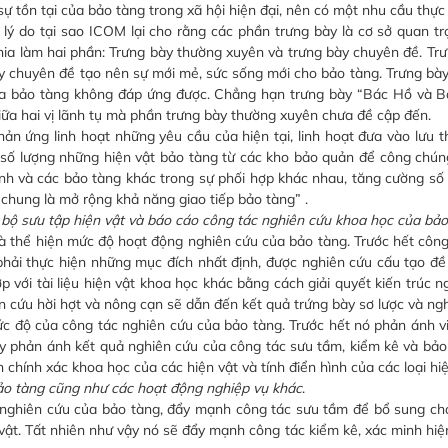
 tồn tại của bảo tàng trong xã hội hiện đại, nên có một nhu cầu thực 
 lý do tại sao ICOM lại cho rằng các phần trưng bày là cơ sở quan tr
hia làm hai phần: Trưng bày thường xuyên và trưng bày chuyên đề. Tr
ày chuyên đề tạo nên sự mới mẻ, sức sống mới cho bảo tàng. Trưng bà
a bảo tàng không đáp ứng được. Chẳng hạn trưng bày “Bác Hồ và B
iữa hai vị lãnh tụ mà phần trưng bày thường xuyên chưa đề cập đến.
 ứng linh hoạt những yêu cầu của hiện tại, linh hoạt đưa vào lưu 
 số lượng những hiện vật bảo tàng từ các kho bảo quản để công chú
ình và các bảo tàng khác trong sự phối hợp khác nhau, tăng cường số
 chung là mở rộng khả năng giao tiếp bảo tàng” .
ng bộ sưu tập hiện vật và báo cáo công tác nghiên cứu khoa học của bả
 thể hiện mức độ hoạt động nghiên cứu của bảo tàng. Trước hết công
hải thực hiện những mục đích nhất định, được nghiên cứu cấu tạo đề
ợp với tài liệu hiện vật khoa học khác bằng cách giải quyết kiến trúc 
ên cứu hời hợt và nông cạn sẽ dẫn đến kết quả trứng bày sơ lược và ng
 độ của công tác nghiên cứu của bảo tàng. Trước hết nó phản ánh v
ày phản ánh kết quả nghiên cứu của công tác sưu tầm, kiểm kê và bảo
 chính xác khoa học của các hiện vật và tính điển hình của các loại hiệ
bảo tàng cũng như các hoạt động nghiệp vụ khác
.
ghiên cứu của bảo tàng, đẩy mạnh công tác sưu tầm để bổ sung cho
 vật. Tất nhiên như vậy nó sẽ đẩy mạnh công tác kiểm kê, xác minh hiệ