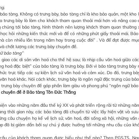
ng.
o tàng. Không có trưng bày, bảo tàng chỉ là kho bảo quản, một kho l
a trưng bày là làm cho khách tham quan thoải mái hơn và nâng cao 
g chúng tới bảo tàng, hình thành nên lượng khách tham quan thường
học hỏi những kiến thức mới và để có những phút giấy thoải mái. Bảo 
à còn nhiều lần trong năm hay trong cuộc đời” . Và để đạt được mục
và chất lượng các trưng bày chuyên đề.
gữ bảo tàng”
ao các di sản văn hoá cho thế hệ sau; là nhịp cầu văn hoá giữa các
 hoá đặc biệt” của bảo tàng là trưng bày. Bởi vì bảo tàng trưng bày 
ức trực tiếp các sự kiện lịch sử văn hoá và cảm xúc. Do đó, trưng bà
 văn hoá khác. Nói cách khác, trưng bày là ngôn ngữ đặc trưng của bảo
c trưng bày chuyên đề góp phần làm giàu và phong phú “ngôn ngữ bảo 
y chuyên đề ở Bảo tàng Tôn Đức Thắng
ện vào những năm đầu thế kỷ XX và phát triển rộng rãi từ những nă
g thời gian này, các bảo tàng đã chuyển từ việc lấy hiện vật và sưu
g câu chuyện họ kể về lịch sử, văn hoá, đời sống xã hội, những vấn đ
 tập đã bị giảm dần bởi sự chú ý được hướng tới những nhu cầu của k
cầu của khách tham quan được hiểu như thế nào? Theo PGS.TS. Ng