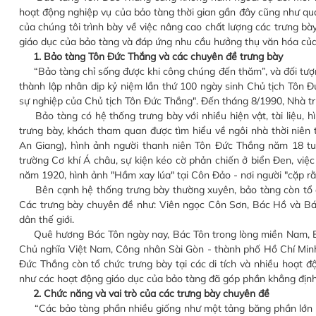
hoạt động nghiệp vụ của bảo tàng thời gian gần đây cũng như qu
của chúng tôi trình bày về việc nâng cao chất lượng các trưng 
giáo dục của bảo tàng và đáp ứng nhu cầu hưởng thụ văn hóa củ
1. Bảo tàng Tôn Đức Thắng và các chuyên đề trưng bày
“Bảo tàng chỉ sống được khi công chúng đến thăm”, và đối tượn
thành lập nhân dịp kỷ niệm lần thứ 100 ngày sinh Chủ tịch Tôn Đứ
sự nghiệp của Chủ tịch Tôn Đức Thắng". Đến tháng 8/1990, Nhà t
Bảo tàng có hệ thống trưng bày với nhiều hiện vật, tài liệu, hì
trưng bày, khách tham quan được tìm hiểu về ngôi nhà thời niên
An Giang), hình ảnh người thanh niên Tôn Đức Thắng năm 18 tuổi
trường Cơ khí Á châu, sự kiện kéo cờ phản chiến ở biển Đen, vi
năm 1920, hình ảnh "Hầm xay lúa" tại Côn Đảo - nơi người "cặp r
Bên cạnh hệ thống trưng bày thường xuyên, bảo tàng còn tổ chứ
Các trưng bày chuyên đề như: Viên ngọc Côn Sơn, Bác Hồ và Bá
dân thế giới.
Quê hương Bác Tôn ngày nay, Bác Tôn trong lòng miền Nam, Bác
Chủ nghĩa Việt Nam, Công nhân Sài Gòn - thành phố Hồ Chí Minh
Đức Thắng còn tổ chức trưng bày tại các di tích và nhiều hoạt đ
như các hoạt động giáo dục của bảo tàng đã góp phần khẳng định
2. Chức năng và vai trò của các trưng bày chuyên đề
“Các bảo tàng phần nhiều giống như một tảng băng phần lớn nằ