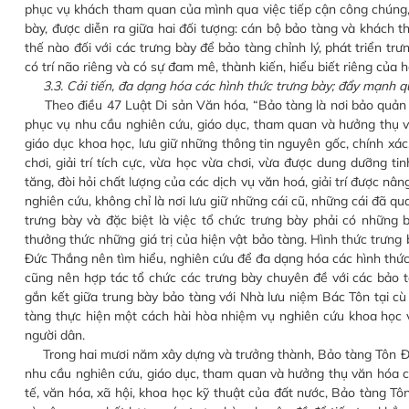
phục vụ khách tham quan của mình qua việc tiếp cận công chúng, th
bày, được diễn ra giữa hai đối tượng: cán bộ bảo tàng và khách 
thế nào đối với các trưng bày để bảo tàng chỉnh lý, phát triển t
có trí não riêng và có sự đam mê, thành kiến, hiểu biết riêng của h
3.3. Cải tiến, đa dạng hóa các hình thức trưng bày; đẩy mạnh 
Theo điều 47 Luật Di sản Văn hóa, “Bảo tàng là nơi bảo quản và 
phục vụ nhu cầu nghiên cứu, giáo dục, tham quan và hưởng thụ 
giáo dục khoa học, lưu giữ những thông tin nguyên gốc, chính xác
chơi, giải trí tích cực, vừa học vừa chơi, vừa được dung dưỡng t
tăng, đòi hỏi chất lượng của các dịch vụ văn hoá, giải trí được 
nghiên cứu, không chỉ là nơi lưu giữ những cái cũ, những cái đã qua
trưng bày và đặc biệt là việc tổ chức trưng bày phải có những
thưởng thức những giá trị của hiện vật bảo tàng. Hình thức trưn
Đức Thắng nên tìm hiểu, nghiên cứu để đa dạng hóa các hình thứ
cũng nên hợp tác tổ chức các trưng bày chuyên đề với các bảo 
gắn kết giữa trung bày bảo tàng với Nhà lưu niệm Bác Tôn tại c
tàng thực hiện một cách hài hòa nhiệm vụ nghiên cứu khoa học v
người dân.
Trong hai mươi năm xây dựng và trưởng thành, Bảo tàng Tôn Đứ
nhu cầu nghiên cứu, giáo dục, tham quan và hưởng thụ văn hóa của
tế, văn hóa, xã hội, khoa học kỹ thuật của đất nước, Bảo tàng T