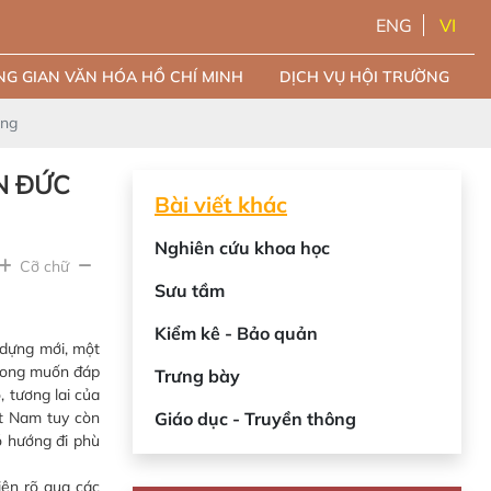
ENG
VI
G GIAN VĂN HÓA HỒ CHÍ MINH
DỊCH VỤ HỘI TRƯỜNG
ắng
N ĐỨC
Bài viết khác
Nghiên cứu khoa học
Cỡ chữ
Sưu tầm
Kiểm kê - Bảo quản
 dựng mới, một
 mong muốn đáp
Trưng bày
 tương lai của
ệt Nam tuy còn
Giáo dục - Truyền thông
ó hướng đi phù
ện rõ qua các