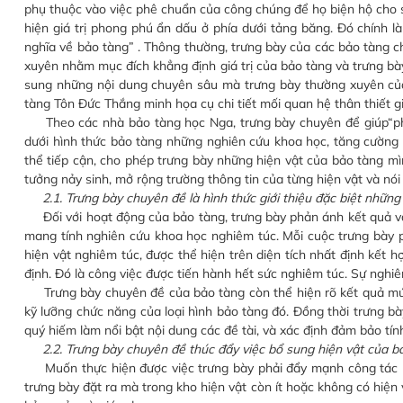
phụ thuộc vào việc phê chuẩn của công chúng để họ biện hộ cho sự
hiện giá trị phong phú ẩn dấu ở phía dưới tảng băng. Đó chính là
nghĩa về bảo tàng” . Thông thường, trưng bày của các bảo tàng c
xuyên nhằm mục đích khẳng định giá trị của bảo tàng và trưng b
sung những nội dung chuyên sâu mà trưng bày thường xuyên củ
tàng Tôn Đức Thắng minh họa cụ chi tiết mối quan hệ thân thiết g
Theo các nhà bảo tàng học Nga, trưng bày chuyên để giúp“phản
dưới hình thức bảo tàng những nghiên cứu khoa học, tăng cường
thể tiếp cận, cho phép trưng bày những hiện vật của bảo tàng m
tưởng nảy sinh, mở rộng trường thông tin của từng hiện vật và nói
2.1. Trưng bày chuyên đề là hình thức giới thiệu đặc biệt nhữ
Đối với hoạt động của bảo tàng, trưng bày phản ánh kết quả và
mang tính nghiên cứu khoa học nghiêm túc. Mỗi cuộc trưng bày p
hiện vật nghiêm túc, được thể hiện trên diện tích nhất định kết h
định. Đó là công việc được tiến hành hết sức nghiêm túc. Sự nghi
Trưng bày chuyên đề của bảo tàng còn thể hiện rõ kết quả mức
kỹ lưỡng chức năng của loại hình bảo tàng đó. Đồng thời trưng b
quý hiếm làm nổi bật nội dung các đề tài, và xác định đảm bảo tính
2.2. Trưng bày chuyên đề thúc đẩy việc bổ sung hiện vật của 
Muốn thực hiện được việc trưng bày phải đẩy mạnh công tác n
trưng bày đặt ra mà trong kho hiện vật còn ít hoặc không có hiện