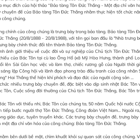
a mục đích của hội thảo “Bảo tàng Tôn Đức Thắng - Một địa chỉ văn h
bày chuyên đề của Bảo tàng Tôn Đức Thắng nhằm thực hiện tốt chức nă
a công chúng.
g chính của công chúng là trưng bày trong bảo tàng. Bảo tàng Tôn 
c Thắng (20/8/1888 - 20/8/1988), với tên gọi ban đầu là "Nhà trưng b
rưng bày chính thức đổi tên thành Bảo tàng Tôn Đức Thắng.
nh ảnh giới thiệu về cuộc đời và sự nghiệp của Chủ tịch Tôn Đức Thắ
 thiếu của Bác Tôn tại cù lao Ông Hổ (xã Mỹ Hòa Hưng, thành phố Lo
 lên Sài Gòn học việc và làm thợ, chiếc rương gỗ của Người thời gi
ệc sáng lập Công hội và lãnh đạo phong trào đấu tranh của công nhân
ằng" Hai Thắng thể hiện khí phách và đạo đức của người cộng sản …
c nhiều trưng bày chuyên đề, đặc biệt vào dịp sinh nhật Bác Tôn v
c Tôn, Cuộc sống đời thường của Chủ tịch Tôn Đức Thắng, Bác Tôn t
 Tôn với thiếu nhi, Bác Tôn của chúng ta, 50 năm Quốc hội nước C
 tiếp bước người thợ Tôn Đức Thắng, Công đoàn Việt Nam... Ngoài ra
ộng giáo dục, tuyên truyền khác. Các trưng bày chuyên đề, trưng bày
 một địa chỉ văn hóa của công chúng: Bảo tàng Tôn Đức Thắng.
m bên dưới bề mặt, chìm khuất khỏi sự quan sát của công chúng. V