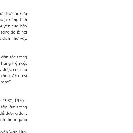
ưu trữ các sưu
cuộc sống tinh
 xuyên của bảo
tàng đã là nơi
 đích như vậy,
 dân tộc trong
những hiện vật
y được coi như
 tàng. Chính vì
tàng”.
m 1960, 1970 –
 tập làm trọng
ề đương đại...
hách tham quan
uyễn Văn Huy,