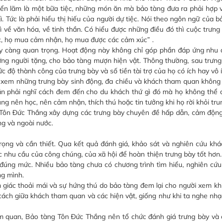
ển lãm là một bữa tiệc, những món ăn mà bảo tàng đưa ra phải hợp v
. Tức là phải hiểu thị hiếu của người dự tiệc. Nói theo ngôn ngữ của b
 về văn hóa, về tinh thần. Có hiểu được những điều đó thì cuộc trưn
hức, họ mua cảm nhận, họ mua được các cảm xúc” .
 càng quan trọng. Hoạt động này không chỉ góp phần đáp ứng nhu 
ng người tặng, cho bảo tàng mượn hiện vật. Thông thường, sau trưng
c độ thành công của trưng bày và số tiền tài trợ của họ có ích hay vô íc
em những trưng bày sinh động, đa chiều và khách tham quan không 
n phải nghĩ cách đem đến cho du khách thứ gì đó mà họ không thể c
ng nên học, nên cảm nhận, thích thú hoặc tin tưởng khi họ rời khỏi tru
ôn Đức Thắng xây dựng các trưng bày chuyên đề hấp dẫn, cảm động
g và ngoài nước.
ọng và cần thiết. Qua kết quả đánh giá, khảo sát và nghiên cứu kh
c nhu cầu của công chúng, của xã hội để hoàn thiện trưng bày tốt hơn.
úng mức. Nhiều bảo tàng chưa có chương trình tìm hiểu, nghiên cứu
ng mình.
ác thoải mái và sự hứng thú do bảo tàng đem lại cho người xem khi 
ách giữa khách tham quan và các hiện vật, giống như khi ta nghe nhạ
quan, Bảo tàng Tôn Đức Thắng nên tổ chức đánh giá trưng bày và 