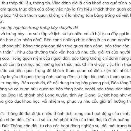
u thập dữ liệu, thông tin. Việc đánh giá là chìa khoá cho quá trình p
tham quan. Mục đích của công việc này là tìm hiểu khách tham quan c
rưng bày. “Khách tham quan không chỉ là những tấm bảng trống để viết 
ọ”.
quan hệ hợp tác trong trưng bày chuyên đề
trưng bày các sưu tập về lịch sử tự nhiên và xã hội (sau đây gọi là
văn hóa của nhân dân”. Bên cạnh những chức năng là cơ quan nghiên
, phong phú bằng các phương tiện trực quan sinh động, bảo tàng còn l
inh thần” . Nhu cầu thưởng thức văn hoá và nhu cầu giải trí của ngườ
nâng cao. Trong quan niệm của người dân, bảo tàng không chỉ dành riên
, đó còn là nơi học hỏi những kiến thức mới. Chính vì vậy, việc hình th
 bước cải tiến quan trọng để khách tham quan có điều kiện tốt nhất
g bày là yếu tố quan trọng ảnh hưởng đến sự hấp dẫn khách tham quan
c trưng bày. Bên cạnh đó, để nội dung trưng bày phong phú, Bảo tàng
tàng và cơ quan hữu quan tại bảo tàng hoặc ngoài bảo tàng, đặc biệ
ù lao Ông Hổ, thành phố Long Xuyên, tỉnh An Giang. Sự kết hợp như v
à giáo dục khoa học, với nhiệm vụ phục vụ nhu cầu giải trí, hưởng t
c Thắng đã đạt được nhiều thành tích trong các hoạt động của mình
 nhân dân. Trên cơ sở xu thế phát triển của thời đại, từ định hướng p
ôn Đức Thắng cần đầu tư cho các hoạt động nghiệp vụ, đổi mới trưng b