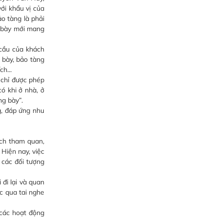
ới khẩu vị của
ảo tàng là phải
g bày mới mang
cầu của khách
 bày, bảo tàng
h...
chỉ được phép
ó khi ở nhà, ở
ng bày”.
, đáp ứng nhu
ách tham quan,
 Hiện nay, việc
 các đối tượng
đi lại và quan
c qua tai nghe
các hoạt động