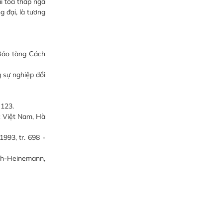
ải tòa tháp ngà
g đại, là tương
Bảo tàng Cách
 sự nghiệp đổi
 123.
c Việt Nam, Hà
993, tr. 698 -
th-Heinemann,