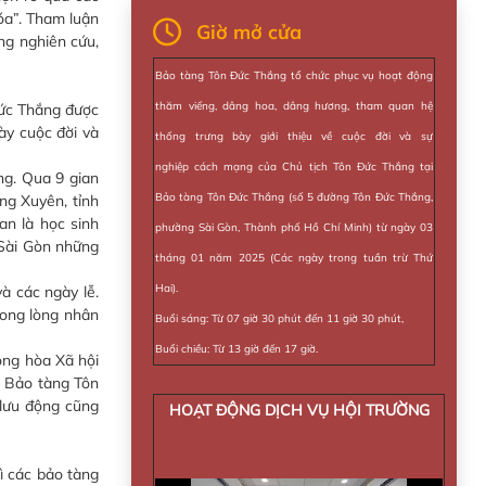
óa”. Tham luận
Giờ mở cửa
ng nghiên cứu,
Bảo tàng Tôn Đức Thắng tổ chức phục vụ hoạt động
thăm viếng, dâng hoa, dâng hương, tham quan hệ
Đức Thắng được
ày cuộc đời và
thống trưng bày giới thiệu về cuộc đời và sự
nghiệp cách mạng của Chủ tịch Tôn Đức Thắng tại
ng. Qua 9 gian
Bảo tàng Tôn Đức Thắng (số 5 đường Tôn Đức Thắng,
ng Xuyên, tỉnh
an là học sinh
phường Sài Gòn, Thành phố Hồ Chí Minh) từ ngày 03
 Sài Gòn những
tháng 01 năm 2025 (Các ngày trong tuần trừ Thứ
Hai).
à các ngày lễ.
rong lòng nhân
Buổi sáng: Từ 07 giờ 30 phút đến 11 giờ 30 phút,
Buổi chiều: Từ 13 giờ đến 17 giờ.
ộng hòa Xã hội
, Bảo tàng Tôn
 lưu động cũng
HOẠT ĐỘNG DỊCH VỤ HỘI TRƯỜNG
ì các bảo tàng