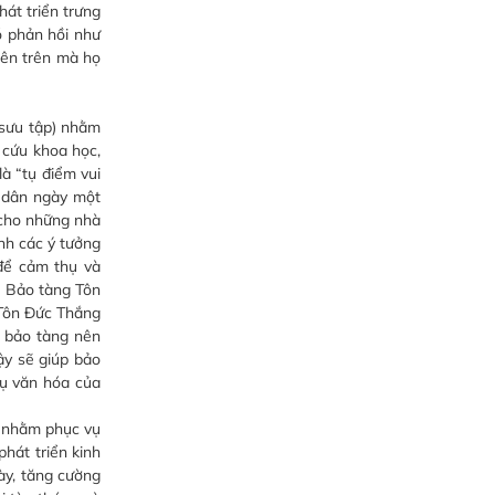
hát triển trưng
ó phản hồi như
lên trên mà họ
 sưu tập) nhằm
 cứu khoa học,
à “tụ điểm vui
i dân ngày một
g cho những nhà
ành các ý tưởng
 để cảm thụ và
. Bảo tàng Tôn
 Tôn Đức Thắng
t bảo tàng nên
ậy sẽ giúp bảo
hụ văn hóa của
, nhằm phục vụ
hát triển kinh
ày, tăng cường