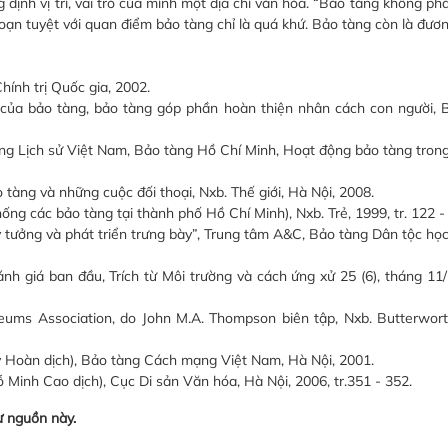
định vị trí, vai trò của mình một địa chỉ văn hóa. “Bảo tàng không ph
oạn tuyệt với quan điểm bảo tàng chỉ là quá khứ. Bảo tàng còn là đươn
ính trị Quốc gia, 2002.
ủa bảo tàng, bảo tàng góp phần hoàn thiện nhân cách con người, 
 Lịch sử Việt Nam, Bảo tàng Hồ Chí Minh, Hoạt động bảo tàng trong
ng và những cuộc đối thoại, Nxb. Thế giới, Hà Nội, 2008.
ng các bảo tàng tại thành phố Hồ Chí Minh), Nxb. Trẻ, 1999, tr. 122 -
 tưởng và phát triển trưng bày”, Trung tâm A&C, Bảo tàng Dân tộc họ
 giá ban đầu, Trích từ Môi trường và cách ứng xử 25 (6), tháng 11/1
ums Association, do John M.A. Thompson biên tập, Nxb. Butterwor
Hoàn dịch), Bảo tàng Cách mạng Việt Nam, Hà Nội, 2001.
inh Cao dịch), Cục Di sản Văn hóa, Hà Nội, 2006, tr.351 - 352.
ừ nguồn này.