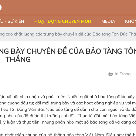
C - SỰ KIỆN
HOẠT ĐỘNG CHUYÊN MÔN
MEDIA
KHÔN
ng cao chất lượng các trưng bày chuyên đề của Bảo tàng Tôn Đức Th
NG BÀY CHUYÊN ĐỀ CỦA BẢO TÀNG TÔ
THẮNG
In Trang
xã hội nhìn nhận và phát triển. Nhiều ngôi nhà bảo tàng được xây
tăng cường đầu tư; đổi mới trưng bày và các hoạt động nghiệp vụ với
heo TS. Đặng Văn Bài, “các bảo tàng để dành cho con người và do đó,
ng nhu cầu đã được thị trường chỉ rõ” . Thực tế đổi mới bảo tàng Vi
ề lý luận và thực tiễn, nhưng phần nào một số bảo tàng đã và đang c
hát triển chung của hệ thống bảo tàng Việt Nam. Điều này thể hi