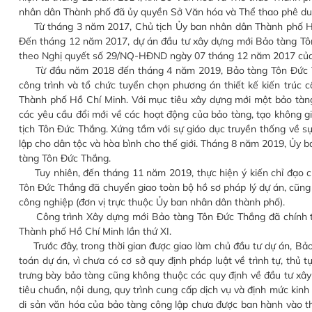
nhân dân Thành phố đã ủy quyền Sở Văn hóa và Thể thao phê duy
Từ tháng 3 năm 2017, Chủ tịch Ủy ban nhân dân Thành phố Hồ 
Đến tháng 12 năm 2017, dự án đầu tư xây dựng mới Bảo tàng Tô
theo Nghị quyết số 29/NQ-HĐND ngày 07 tháng 12 năm 2017 của
Từ đầu năm 2018 đến tháng 4 năm 2019, Bảo tàng Tôn Đức Thắn
công trình và tổ chức tuyển chọn phương án thiết kế kiến trúc 
Thành phố Hồ Chí Minh. Với mục tiêu xây dựng mới một bảo tàng 
các yêu cầu đổi mới về các hoạt động của bảo tàng, tạo không g
tịch Tôn Đức Thắng. Xứng tầm với sự giáo dục truyền thống về s
lập cho dân tộc và hòa bình cho thế giới. Tháng 8 năm 2019, Ủy 
tàng Tôn Đức Thắng.
Tuy nhiên, đến tháng 11 năm 2019, thực hiện ý kiến chỉ đạo 
Tôn Đức Thắng đã chuyển giao toàn bộ hồ sơ pháp lý dự án, cũng 
công nghiệp (đơn vị trực thuộc Ủy ban nhân dân thành phố).
Công trình Xây dựng mới Bảo tàng Tôn Đức Thắng đã chính thứ
Thành phố Hồ Chí Minh lần thứ XI.
Trước đây, trong thời gian được giao làm chủ đầu tư dự án, Bảo
toán dự án, vì chưa có cơ sở quy định pháp luật về trình tự, thủ t
trưng bày bảo tàng cũng không thuộc các quy định về đầu tư xây d
tiêu chuẩn, nội dung, quy trình cung cấp dịch vụ và định mức kinh
di sản văn hóa của bảo tàng công lập chưa được ban hành vào th