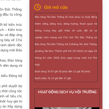
Giờ mở cửa
ôn Đức Thắng.
g đầu tư công,
Bảo tàng Tôn Đức Thắng tổ chức phục vụ hoạt động
thăm viếng, dâng hoa, dâng hương, tham quan hệ
 kế kiến trúc
ch – Kiến trúc
thống trưng bày giới thiệu về cuộc đời và sự
đáo và đáp ứng
nghiệp cách mạng của Chủ tịch Tôn Đức Thắng tại
ưng bày về Chủ
Bảo tàng Tôn Đức Thắng (số 5 đường Tôn Đức Thắng,
tranh dành độc
y dựng mới Bảo
phường Sài Gòn, Thành phố Hồ Chí Minh) từ ngày 03
tháng 01 năm 2025 (Các ngày trong tuần trừ Thứ
hao, Bảo tàng
Hai).
nh dân dụng và
Buổi sáng: Từ 07 giờ 30 phút đến 11 giờ 30 phút,
 biểu Đảng bộ
Buổi chiều: Từ 13 giờ đến 17 giờ.
h phê duyệt dự
g thời công tác
HOẠT ĐỘNG DỊCH VỤ HỘI TRƯỜNG
h về tiêu chí,
hát huy gía trị
dự án Xây dựng