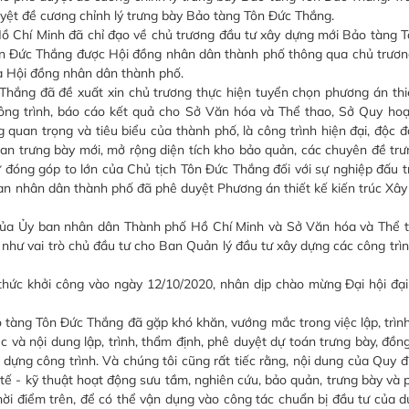
ệt đề cương chỉnh lý trưng bày Bảo tàng Tôn Đức Thắng.
Chí Minh đã chỉ đạo về chủ trương đầu tư xây dựng mới Bảo tàng T
n Đức Thắng được Hội đồng nhân dân thành phố thông qua chủ trươn
 Hội đồng nhân dân thành phố.
g đã đề xuất xin chủ trương thực hiện tuyển chọn phương án thiết
công trình, báo cáo kết quả cho Sở Văn hóa và Thể thao, Sở Quy hoạ
quan trọng và tiêu biểu của thành phố, là công trình hiện đại, độc 
ian trưng bày mới, mở rộng diện tích kho bảo quản, các chuyên đề tr
ự đóng góp to lớn của Chủ tịch Tôn Đức Thắng đối với sự nghiệp đấu 
ban nhân dân thành phố đã phê duyệt Phương án thiết kế kiến trúc Xâ
của Ủy ban nhân dân Thành phố Hồ Chí Minh và Sở Văn hóa và Thể t
như vai trò chủ đầu tư cho Ban Quản lý đầu tư xây dựng các công trì
c khởi công vào ngày 12/10/2020, nhân dịp chào mừng Đại hội đại
 tàng Tôn Đức Thắng đã gặp khó khăn, vướng mắc trong việc lập, trìn
ục và nội dung lập, trình, thẩm định, phê duyệt dự toán trưng bày, đồn
ựng công trình. Và chúng tôi cũng rất tiếc rằng, nội dung của Quy địn
 tế - kỹ thuật hoạt động sưu tầm, nghiên cứu, bảo quản, trưng bày và p
ời điểm trên, để có thể vận dụng vào công tác chuẩn bị đầu tư của 