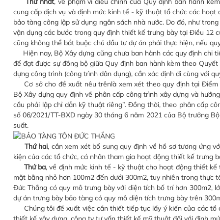
Thứ nhất
, về phạm vi điều chỉnh của Quy định ban hành kèm 
cung cấp dịch vụ và định mức kinh tế - kỹ thuật tổ chức các hoạt
bảo tàng công lập sử dụng ngân sách nhà nước. Do đó, như trong
vận dụng các bước trong quy định thiết kế trưng bày tại Điều 12 
cũng không thể bắt buộc chủ đầu tư dự án phải thực hiện, nếu quy
Hiện nay, Bộ Xây dựng cũng chưa ban hành các quy định chi tiết đ
để đạt được sự đồng bộ giữa Quy định ban hành kèm theo Quyết đ
dựng công trình (công trình dân dụng), cần xác định đi cùng với qu
Cơ sở cho đề xuất nêu trênlà xem xét theo quy định tại Điểm
Bộ Xây dựng quy định về phân cấp công trình xây dựng và hướng 
cầu phải lập chỉ dẫn kỹ thuật riêng”. Đồng thời, theo phân cấp c
số 06/2021/TT-BXD ngày 30 tháng 6 năm 2021 của Bộ trưởng Bộ 
suất.
Thứ hai
, cần xem xét bổ sung quy định về hồ sơ tương ứng với
kiện của các tổ chức, cá nhân tham gia hoạt động thiết kế trưng b
Thứ ba
, về định mức kinh tế - kỹ thuật cho hoạt động thiết k
mặt bằng nhỏ hơn 100m2 đến dưới 300m2, tuy nhiên trong thực tế c
Đức Thắng có quy mô trưng bày với diện tích bố trí hơn 300m2, lớ
dự án trưng bày bảo tàng có quy mô diện tích trưng bày trên 300
Chúng tôi đề xuất việc cần thiết tiếp tục lấy ý kiến của các tổ 
thiết kế xây dựng, công ty tư vấn thiết kế mỹ thuật đối với định mứ