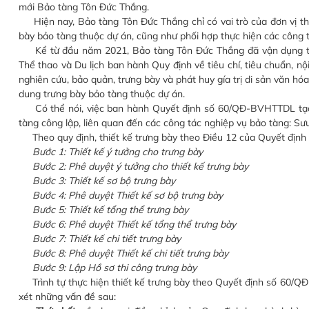
mới Bảo tàng Tôn Đức Thắng.
Hiện nay, Bảo tàng Tôn Đức Thắng chỉ có vai trò của đơn vị thụ
bày bảo tàng thuộc dự án, cũng như phối hợp thực hiện các công t
Kể từ đầu năm 2021, Bảo tàng Tôn Đức Thắng đã vận dụng t
Thể thao và Du lịch ban hành Quy định về tiêu chí, tiêu chuẩn, nộ
nghiên cứu, bảo quản, trưng bày và phát huy gía trị di sản văn hó
dung trưng bày bảo tàng thuộc dự án.
Có thể nói, việc ban hành Quyết định số 60/QĐ-BVHTTDL tạo cơ
tàng công lập, liên quan đến các công tác nghiệp vụ bảo tàng: Sưu
Theo quy định, thiết kế trưng bày theo Điều 12 của Quyết định
Bước 1: Thiết kế ý tưởng cho trưng bày
Bước 2: Phê duyệt ý tưởng cho thiết kế trưng bày
Bước 3: Thiết kế sơ bộ trưng bày
Bước 4: Phê duyệt Thiết kế sơ bộ trưng bày
Bước 5: Thiết kế tổng thể trưng bày
Bước 6: Phê duyệt Thiết kế tổng thể trưng bày
Bước 7: Thiết kế chi tiết trưng bày
Bước 8: Phê duyệt Thiết kế chi tiết trưng bày
Bước 9: Lập Hồ sơ thi công trưng bày
Trình tự thực hiện thiết kế trưng bày theo Quyết định số 60/QĐ-
xét những vấn đề sau: