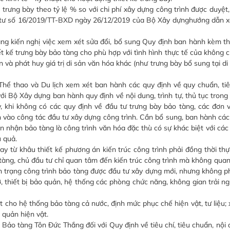
rưng bày theo tỷ lệ % so với chi phí xây dựng công trình được duyệt,
ng tư số 16/2019/TT-BXD ngày 26/12/2019 của Bộ Xây dựnghướng dẫn xá
hắng kiến nghị việc xem xét sửa đổi, bổ sung Quy định ban hành kèm t
 kế trưng bày bảo tàng cho phù hợp với tình hình thực tế của không c
và phát huy giá trị di sản văn hóa khác (như trưng bày bổ sung tại di 
Thể thao và Du lịch xem xét ban hành các quy định về quy chuẩn, ti
ới Bộ Xây dựng ban hành quy định về nội dung, trình tự, thủ tục trong
 khi không có các quy định về đầu tư trưng bày bảo tàng, các đơn v
 vào công tác đầu tư xây dựng công trình. Cần bổ sung, ban hành cá
n nhận bảo tàng là công trình văn hóa đặc thù có sự khác biệt với các
 quả.
từ khâu thiết kế phương án kiến trúc công trình phải đồng thời thực
tàng, chủ đầu tư chỉ quan tâm đến kiến trúc công trình mà không quan
nh trạng công trình bảo tàng được đầu tư xây dựng mới, nhưng không p
, thiết bị bảo quản, hệ thống các phòng chức năng, không gian trải ng
ho hệ thống bảo tàng cả nước, định mức phục chế hiện vật, tư liệu;
o quản hiện vật.
Bảo tàng Tôn Đức Thắng đối với Quy định về tiêu chí, tiêu chuẩn, nội 