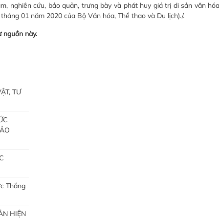
m, nghiên cứu, bảo quản, trưng bày và phát huy giá trị di sản văn hó
háng 01 năm 2020 của Bộ Văn hóa, Thể thao và Du lịch)./.
ừ nguồn này.
ẬT, TƯ
ỨC
BẢO
C
ức Thắng
ẢN HIỆN