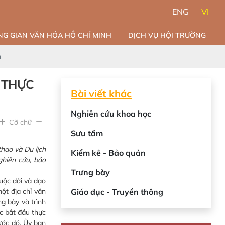
ENG
VI
G GIAN VĂN HÓA HỒ CHÍ MINH
DỊCH VỤ HỘI TRƯỜNG
n
M THỰC
Bài viết khác
Nghiên cứu khoa học
Cỡ chữ
Sưu tầm
ao và Du lịch
Kiểm kê - Bảo quản
ghiên cứu, bảo
Trưng bày
uộc đời và đạo
ột địa chỉ văn
Giáo dục - Truyền thông
g bày và trình
c bắt đầu thực
ước đó, Ủy ban