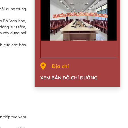
nội dung trưng
a Bộ Văn hóa,
t động sưu tầm,
ợp xây dựng nội
ch của các bảo
Địa chỉ
XEM BẢN ĐỒ CHỈ ĐƯỜNG
n tiếp tục xem