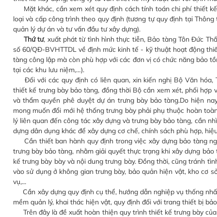
Mặt khác, cần xem xét quy định cách tính toán chi phí thiết kế t
loại và cấp công trình theo quy định (tương tự quy định tại Thô
quản lý dự án và tư vấn đầu tư xây dựng).
Thứ tư
, xuất phát từ tình hình thực tiễn, Bảo tàng Tôn Đức T
số 60/QĐ-BVHTTDL về định mức kinh tế - kỹ thuật hoạt động thiết
tàng công lập mà còn phù hợp với các đơn vị có chức năng bảo tồn 
tại các khu lưu niệm,…).
Đối với các quy định có liên quan, xin kiến nghị Bộ Văn hóa, 
thiết kế trưng bày bảo tàng, đồng thời Bộ cần xem xét, phối hợp v
và thẩm quyền phê duyệt dự án trưng bày bảo tàng.Do hiện nay,
mong muốn đổi mới hệ thống trưng bày phải phụ thuộc hoàn toàn
lý liên quan đến công tác xây dựng và trưng bày bảo tàng, cần nhì
dựng dân dụng khác để xây dựng cơ chế, chính sách phù hợp, hiệu
Cần thiết ban hành quy định trong việc xây dựng bảo tàng ngay 
trưng bày bảo tàng, nhằm giải quyết thực trạng khi xây dựng bảo 
kế trưng bày bày và nội dung trưng bày. Đồng thời, cũng tránh tì
vào sử dụng ở không gian trưng bày, bảo quản hiện vật, kho cơ sở
vụ,...
Cần xây dựng quy định cụ thể, hướng dẫn nghiệp vụ thống nhất c
mềm quản lý, khai thác hiện vật, quy định đối với trang thiết bị bả
Trên đây là đề xuất hoàn thiện quy trình thiết kế trưng bày của 