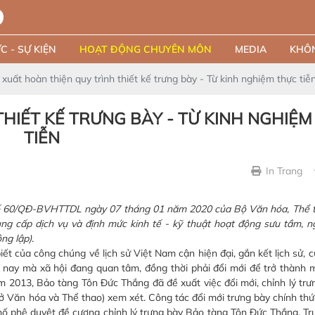
C - SỰ KIỆN
HOẠT ĐỘNG CHUYÊN MÔN
MEDIA
KHÔN
 xuất hoàn thiện quy trình thiết kế trưng bày - Từ kinh nghiệm thực tiễ
HIẾT KẾ TRƯNG BÀY - TỪ KINH NGHIỆ
TIỄN
In Trang
ố 60/QĐ-BVHTTDL ngày 07 tháng 01 năm 2020 của Bộ Văn hóa, Thể th
cung cấp dịch vụ và định mức kinh tế - kỹ thuật hoạt động sưu tầm, n
ng lập).
của công chúng về lịch sử Việt Nam cận hiện đại, gắn kết lịch sử, c
 nay mà xã hội đang quan tâm, đồng thời phải đổi mới để trở thành m
 2013, Bảo tàng Tôn Đức Thắng đã đề xuất việc đổi mới, chỉnh lý trưn
ở Văn hóa và Thể thao) xem xét. Công tác đổi mới trưng bày chính thứ
ố phê duyệt đề cương chỉnh lý trưng bày Bảo tàng Tôn Đức Thắng. Tr