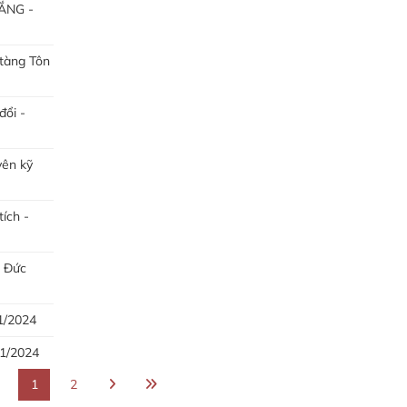
ẮNG -
 tàng Tôn
đổi -
yên kỹ
tích -
n Đức
1/2024
01/2024
1
2