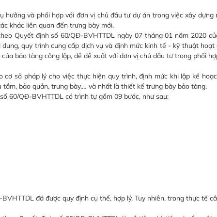
 hưởng và phối hợp với đơn vị chủ đầu tư dự án trong việc xây dựng 
ác khác liên quan đến trưng bày mới.
heo Quyết định số 60/QĐ-BVHTTDL ngày 07 tháng 01 năm 2020 củ
i dung, quy trình cung cấp dịch vụ và định mức kinh tế - kỹ thuật hoạ
a của bảo tàng công lập, để đề xuất với đơn vị chủ đầu tư trong phối h
 sở pháp lý cho việc thực hiện quy trình, định mức khi lập kế hoạ
 tầm, bảo quản, trưng bày,… và nhất là thiết kế trưng bày bảo tàng.
 số 60/QĐ-BVHTTDL có trình tự gồm 09 bước, như sau:
BVHTTDL đã được quy định cụ thể, hợp lý. Tuy nhiên, trong thực tế cầ