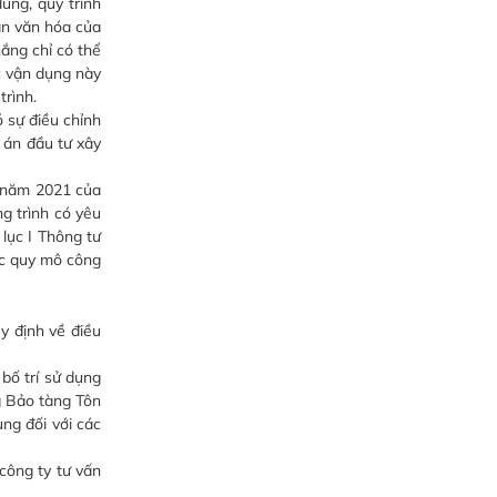
ung, quy trình
sản văn hóa của
ắng chỉ có thể
c vận dụng này
trình.
 sự điều chỉnh
 án đầu tư xây
 năm 2021 của
g trình có yêu
 lục I Thông tư
ặc quy mô công
y định về điều
bố trí sử dụng
g Bảo tàng Tôn
ng đối với các
 công ty tư vấn