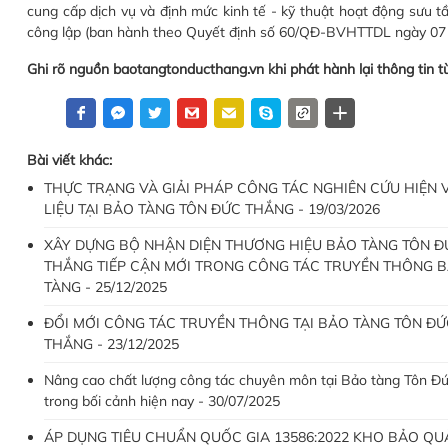
cung cấp dịch vụ và định mức kinh tế - kỹ thuật hoạt động sưu tầ
công lập (ban hành theo Quyết định số 60/QĐ-BVHTTDL ngày 07 t
Ghi rõ nguồn baotangtonducthang.vn khi phát hành lại thông tin t
Bài viết khác:
THỰC TRẠNG VÀ GIẢI PHÁP CÔNG TÁC NGHIÊN CỨU HIỆN V
LIỆU TẠI BẢO TÀNG TÔN ĐỨC THẮNG - 19/03/2026
XÂY DỰNG BỘ NHẬN DIỆN THƯƠNG HIỆU BẢO TÀNG TÔN Đ
THẮNG TIẾP CẬN MỚI TRONG CÔNG TÁC TRUYỀN THÔNG 
TÀNG - 25/12/2025
ĐỔI MỚI CÔNG TÁC TRUYỀN THÔNG TẠI BẢO TÀNG TÔN ĐỨ
THẮNG - 23/12/2025
Nâng cao chất lượng công tác chuyên môn tại Bảo tàng Tôn Đ
trong bối cảnh hiện nay - 30/07/2025
ÁP DỤNG TIÊU CHUẨN QUỐC GIA 13586:2022 KHO BẢO QU