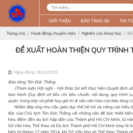
GIỚI THIỆU
BẢO TÀNG 3D
TIN TỨ
Trang chủ
Hoạt động chuyên môn
Nghiên cứu khoa học
Đề
ĐỀ XUẤT HOÀN THIỆN QUY TRÌNH T
Ngày đăng: 26/12/2023
Bảo tàng Tôn Đức Thắng
(Tham luận Hội nghị - Hội thảo Sơ kết thực hiện Quyết định s
ban hành Quy định về tiêu chí, tiêu chuẩn, nội dung, quy trình 
quản, trưng bày và phát huy gía trị di sản văn hóa của bảo tàng cô
Nhằm đáp ứng nhu cầu giáo dục thế hệ trẻ và nâng cao hiểu biết 
đức của Chủ tịch Tôn Đức Thắng với những vấn đề bức thiết hiện
hóa, điểm đến du lịch hấp dẫn của Thành phố Hồ Chí Minh, từ năm
Sở Văn hóa, Thể thao và Du lịch Thành phố Hồ Chí Minh (nay là S
hiện từ tháng 12 năm 2014, khi Sở Văn hóa và Thể thao Thành ph