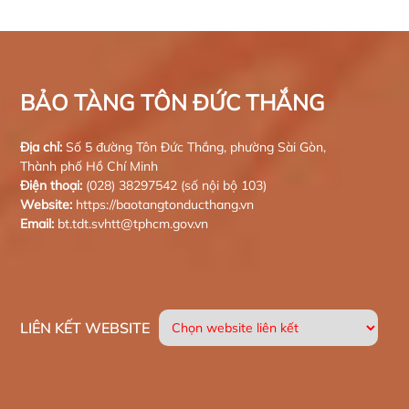
BẢO TÀNG TÔN ĐỨC THẮNG
Địa chỉ:
Số 5 đường Tôn Đức Thắng, phường Sài Gòn,
Thành phố Hồ Chí Minh
Điện thoại:
(028) 38297542 (số nội bộ 103)
Website:
https://baotangtonducthang.vn
Email:
bt.tdt.svhtt@tphcm.gov.vn
LIÊN KẾT WEBSITE