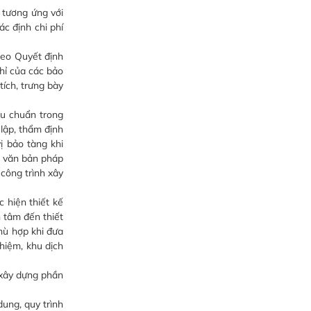
 tương ứng với
c định chi phí
heo Quyết định
hỉ của các bảo
tích, trưng bày
êu chuẩn trong
 lập, thẩm định
ị bảo tàng khi
c văn bản pháp
 công trình xây
 hiện thiết kế
 tâm đến thiết
hù hợp khi đưa
hiệm, khu dịch
 xây dựng phần
dung, quy trình