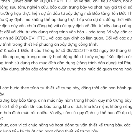
theo Quyết định số 60/QĐ-BVHTTDL là về tiêu chí, tiêu chuẩn, nội d
 động sưu tầm, nghiên cứu, bảo quản trưng bày và phát huy giá trị di 
 trường hợp thực hiện dự án đầu tư xây dựng mới Bảo tàng Tôn Đức Th
của Quy định, mà không thể áp dụng trực tiếp vào dự án, đồng thời việ
 định này vẫn chưa đồng bộ với các quy định về đầu tư xây dựng công 
ối với đầu tư xây dựng công trình văn hóa - bảo tàng. Vì vậy, cần có
ịnh số 60/QĐ-BVHTTDL với các quy định có liên quan. Đối với các dự
y trình trong thiết kế phương án xây dựng công trình.
 đ Khoản 1 Điều 3 của Thông tư số 06/2021/TT-BXD ngày 30 tháng 6
dẫn áp dụng trong quản lý hoạt động đầu tư xây dựng: “Xác định côn
ông trình sử dụng cho mục đích dân dụng (công trình dân dụng) tại Phụ
Xây dựng, phân cấp công trình xây dựng theo mức độ quan trọng ho
 các bước theo trình tự thiết kế trưng bày, đồng thời cần ban hành qu
ày.
ế trưng bày bảo tàng, định mức này nằm trong khoản quy mô trưng bày 
ó thể ở phần lớn các bảo tàng, khu di tích, khu lưu niệm, không riên
n hơn định mức rất nhiều. Vì vậy, cần có quy định cụ thể hơn để áp dụ
m2.
chức, đơn vị có chức năng và hoạt động tư vấn thiết kế trưng bày, các
c kinh tế - kỹ thuật cho hoạt động thiết kế trưng bày.